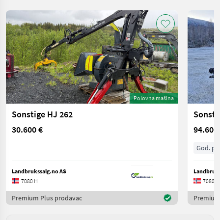
Polovna mašina
Sonstige HJ 262
Sonsti
30.600 €
94.600
God. pr.
Landbrukssalg.no AS
Landbruks
7080 H
7080 H
Premium Plus prodavac
Premium