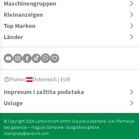
Maschinengruppen
Kleinanzeigen
Top Marken
Länder
Pomoć
Österreich | EUR
Impresum i zaštita podataka
Usluge
© Copyright 2026 Landwirt.com GmbH Sva prava zadržana. Sve informacije
bez garancije – moguće štampane i tipografske greške.
marktplatz@landwirt.com