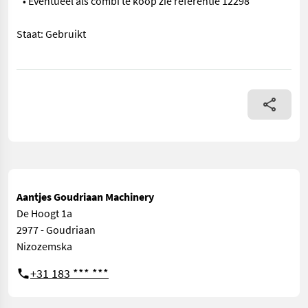
• Eventueel als combi te koop zie referentie 12298
Staat: Gebruikt
== Overige details (NL) == Tunnissen TS 532 versnipperaar • 
Aantjes Goudriaan Machinery
De Hoogt 1a
2977 - Goudriaan
Nizozemska
+31 183 *** ***