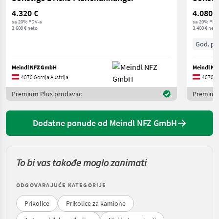
4.320 €
4.080 €
sa 20% PDV-a
sa 20% PDV
3.600 € neto
3.400 € neto
God. pr.
Meindl NFZ GmbH
Meindl N
4070 Gornja Austrija
4070 Go
Premium Plus prodavac
Premium
Dodatne ponude od Meindl NFZ GmbH
To bi vas takođe moglo zanimati
ODGOVARAJUĆE KATEGORIJE
Prikolice
Prikolice za kamione