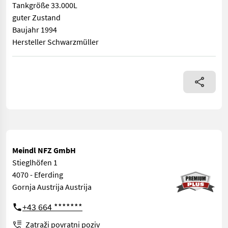
Tankgröße 33.000L
guter Zustand
Baujahr 1994
Hersteller Schwarzmüller
Tankgröße 33.000L guter Zustand Baujahr 1994 Hersteller Sch
Meindl NFZ GmbH
Stieglhöfen 1
4070 - Eferding
Gornja Austrija Austrija
+43 664 *******
Zatraži povratni poziv