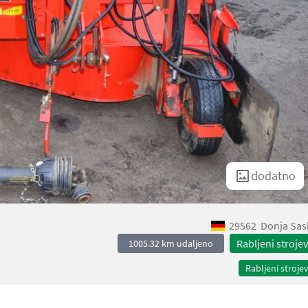
dodatno
29562
Donja Sas
Rabljeni strojev
1005.32 km udaljeno
Rabljeni strojev