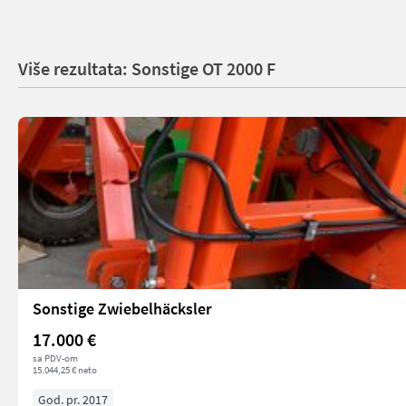
Više rezultata: Sonstige OT 2000 F
Sonstige Zwiebelhäcksler
17.000 €
sa PDV-om
15.044,25 € neto
God. pr. 2017