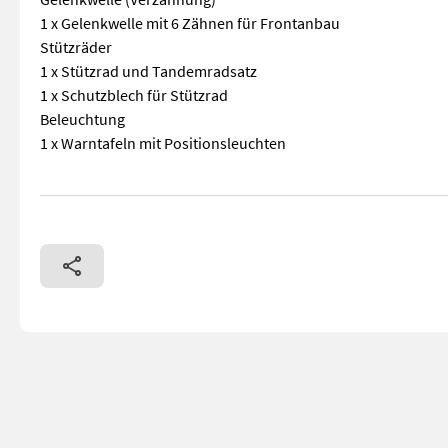
1 x Gelenkwelle mit 6 Zähnen für Frontanbau
Stützräder
1 x Stützrad und Tandemradsatz
1 x Schutzblech für Stützrad
Beleuchtung
1 x Warntafeln mit Positionsleuchten
Tiefenführung elektr.-Hydr., Krautschläger für Zwiebeln und