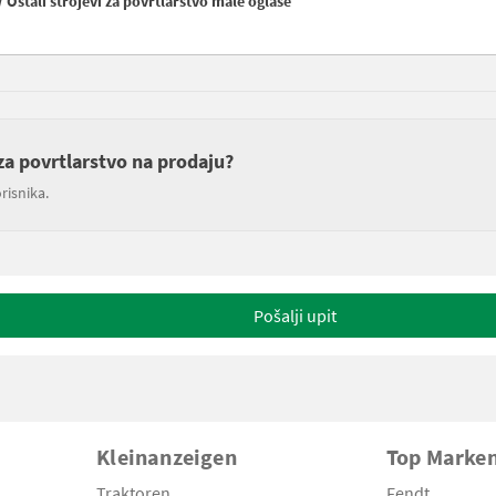
/ Ostali strojevi za povrtlarstvo male oglase
i za povrtlarstvo na prodaju?
risnika.
Pošalji upit
Kleinanzeigen
Top Marke
Traktoren
Fendt