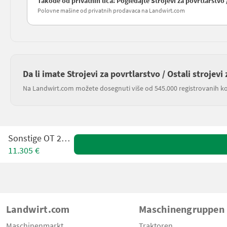
Takođe od privatnih lica: Pogledajte Strojevi za povrtlarstvo 
Polovne mašine od privatnih prodavaca na Landwirt.com
Da li imate Strojevi za povrtlarstvo / Ostali strojev
Na Landwirt.com možete dosegnuti više od 545.000 registrovanih ko
Sonstige OT 2000 F
11.305 €
Landwirt.com
Maschinengruppen
Maschinenmarkt
Traktoren