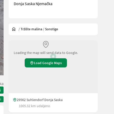
Donja Saska Njemačka
/
Tržište mašina
/
Sonstige
Loading the map will send data to Google.
Load Google Maps
ka
i
i
29562 Suhlendorf Donja Saska
1005.32 km udaljeno