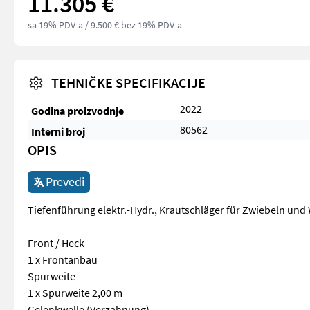
11.305 €
sa 19% PDV-a
/ 9.500 € bez 19% PDV-a
TEHNIČKE SPECIFIKACIJE
2022
Godina proizvodnje
80562
Interni broj
OPIS
Prevedi
Tiefenführung elektr.-Hydr., Krautschläger für Zwiebeln un
Front / Heck
1 x Frontanbau
Spurweite
1 x Spurweite 2,00 m
Gelenkwelle (Verzahnung)