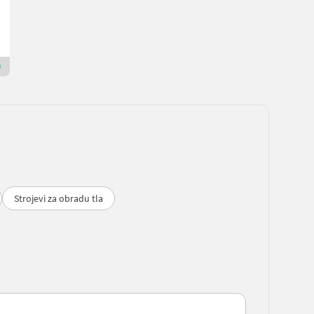
LTC-Korneuburg
2100 Donja Austrija
Premium Gold prodavac
Strojevi za obradu tla