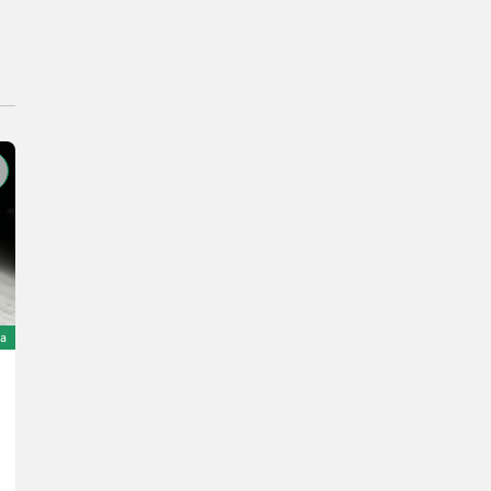
na
Sonstige Mobiles Ernte band
15.500 €
sa 20% PDV-a
12.916,67 € neto
God. pr. 2005