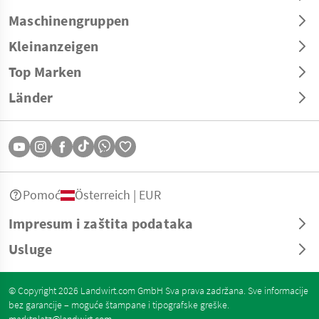
Maschinengruppen
Kleinanzeigen
Top Marken
Länder
Pomoć
Österreich | EUR
Impresum i zaštita podataka
Usluge
© Copyright 2026 Landwirt.com GmbH Sva prava zadržana. Sve informacije
bez garancije – moguće štampane i tipografske greške.