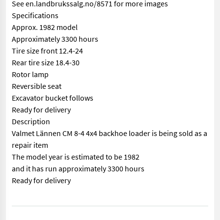
See en.landbrukssalg.no/8571 for more images
Specifications
Approx. 1982 model
Approximately 3300 hours
Tire size front 12.4-24
Rear tire size 18.4-30
Rotor lamp
Reversible seat
Excavator bucket follows
Ready for delivery
Description
Valmet Lännen CM 8-4 4x4 backhoe loader is being sold as a
repair item
The model year is estimated to be 1982
and it has run approximately 3300 hours
Ready for delivery
== Mer informasjon (NO) == mascus_category: tractors Please pr