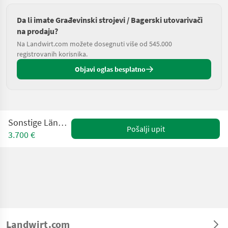
Da li imate Građevinski strojevi / Bagerski utovarivači
na prodaju?
Na Landwirt.com možete dosegnuti više od 545.000
registrovanih korisnika.
Objavi oglas besplatno
Sonstige Lännen CM 8-4
Pošalji upit
3.700 €
Landwirt.com