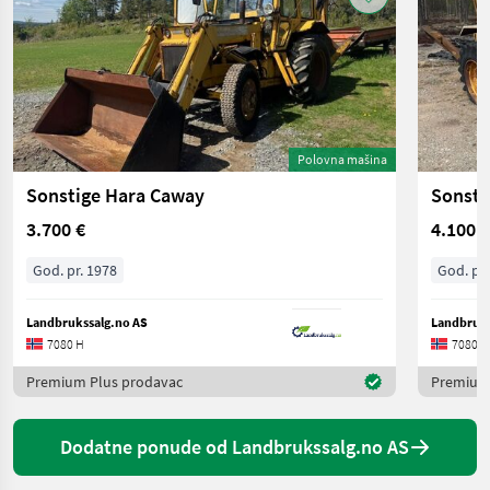
Polovna mašina
Sonstige Hara Caway
Sonsti
3.700 €
4.100 €
God. pr. 1978
God. pr.
Landbrukssalg.no AS
Landbruks
7080 H
7080 H
Premium Plus prodavac
Premium
Dodatne ponude od Landbrukssalg.no AS