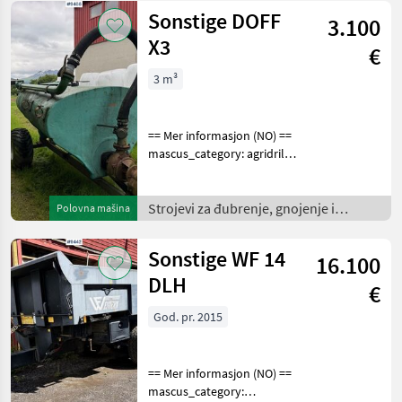
for more images
Sonstige DOFF
3.100
X3
€
3 m³
== Mer informasjon (NO) ==
mascus_category: agridrills
merke: DOFF Please
provide reference number
upon request: 9466 See
Strojevi za đubrenje, gnojenje i
Polovna mašina
en.landbrukssalg.no/9466
navodnjavanje /
for more images
Sonstige WF 14
16.100
DLH
€
God. pr. 2015
== Mer informasjon (NO) ==
mascus_category: