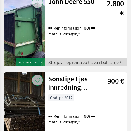
John Deere 550
2.800
€
== Mer informasjon (NO) ==
mascus_category:
otherharvesters Please
provide reference number
upon request: 9255 See
en.landbrukssalg.no/9255
Strojevi i oprema za travu i baliranje /
Polovna mašina
for more images Specif
Sonstige Fjøs
900 €
innredning
Kalveinnredning
God. pr. 2012
== Mer informasjon (NO) ==
mascus_category:
othertractoracc merke: Fjøs