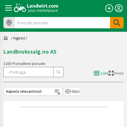
Pretraži ponude
/
trgovci
/
Landbrukssalg.no AS
1100 Pronađene ponude
Lista
Mreža
Filteri