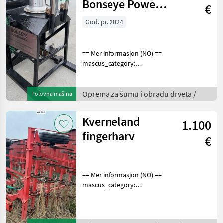
Bonseye Power
€
Nock
God. pr. 2024
== Mer informasjon (NO) ==
mascus_category:
constructioncomponents
merke: Bonseye Please
provide reference number
Oprema za šumu i obradu drveta /
Polovna mašina
upon request: 9462 See
en.landbrukssalg.no/9462
Kverneland
1.100
fingerharv
€
== Mer informasjon (NO) ==
mascus_category:
tillageequipment Please
provide reference number
upon request: 3592 See