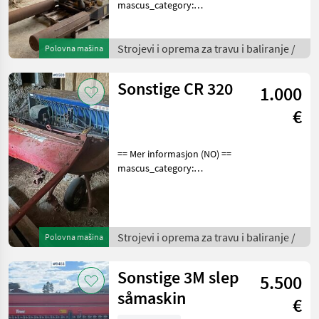
mascus_category:
otherharvesters Please
provide reference number
upon request: 5681 See
Strojevi i oprema za travu i baliranje /
Polovna mašina
en.landbrukssalg.no/5681
for more images Specif
Sonstige CR 320
1.000
€
== Mer informasjon (NO) ==
mascus_category:
otherharvesters Please
provide reference number
upon request: 3593 See
en.landbrukssalg.no/3593
Strojevi i oprema za travu i baliranje /
Polovna mašina
for more images Specif
Sonstige 3M slep
5.500
såmaskin
€