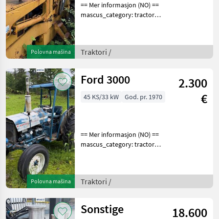
== Mer informasjon (NO) ==
mascus_category: tractors
Please provide reference
number upon request: 9496
See
Traktori /
Polovna mašina
en.landbrukssalg.no/9496
for more images
Specification
Ford 3000
2.300
€
45 KS/33 kW
God. pr. 1970
== Mer informasjon (NO) ==
mascus_category: tractors
Please provide reference
number upon request: 9514
See
Traktori /
Polovna mašina
en.landbrukssalg.no/9514
for more images
Specification
Sonstige
18.600