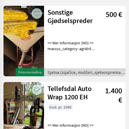
for more images Speci
kultivatori, tanjurače i dr.) /
Sonstige
500 €
Gjødselspreder
== Mer informasjon (NO) ==
mascus_category: agridrills
Please provide reference
number upon request: 5274
See
en.landbrukssalg.no/5274
Sjetva (sijačice, mulčeri, sjetvospremači
Polovna mašina
for more images
i dr) /
Beskrivelse
Tellefsdal Auto
1.400
Wrap 1200 EH
€
God. pr. 1990
== Mer informasjon (NO) ==