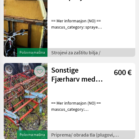
== Mer informasjon (NO) ==
mascus_category: sprayers
merke: Åkersprøyte Please
provide reference number
upon request: 5277 See
en.landbrukssalg.no/5277
Strojevi za zaštitu bilja /
Polovna mašina
for more i
Sonstige
600 €
Fjærharv med
ettervalse
== Mer informasjon (NO) ==
mascus_category:
tillageequipment Please
provide reference number
upon request: 9455 See
en.landbrukssalg.no/9455
Priprema/ obrada tla (plugovi,
Polovna mašina