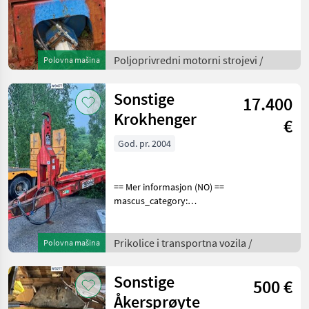
snowblades merke: Snøfres
Please provide reference
number upon request: 9468
See
Poljoprivredni motorni strojevi /
Polovna mašina
en.landbrukssalg.no/9468
for more ima
Sonstige
17.400
Krokhenger
€
God. pr. 2004
== Mer informasjon (NO) ==
mascus_category:
dumptrailers Please
provide reference number
upon request: 9477 See
Prikolice i transportna vozila /
Polovna mašina
en.landbrukssalg.no/9477
for more images Specifica
Sonstige
500 €
Åkersprøyte