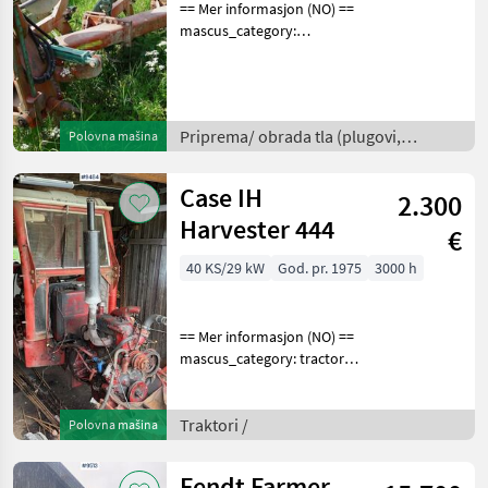
== Mer informasjon (NO) ==
mascus_category:
tillageequipment Please
provide reference number
upon request: 377 See
en.landbrukssalg.no/377
Priprema/ obrada tla (plugovi,
Polovna mašina
for more images Descrip
kultivatori, tanjurače i dr.) /
Case IH
2.300
Harvester 444
€
40 KS/29 kW
God. pr. 1975
3000 h
== Mer informasjon (NO) ==
mascus_category: tractors
Please provide reference
number upon request: 9484
See
Traktori /
Polovna mašina
en.landbrukssalg.no/9484
for more images
Fendt Farmer