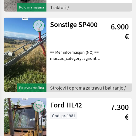
number upon request: 9508
See
Traktori /
Polovna mašina
en.landbrukssalg.no/9508
for more images
Sonstige SP400
6.900
Specification
€
== Mer informasjon (NO) ==
mascus_category: agridrills
Please provide reference
number upon request: 6028
See
en.landbrukssalg.no/6028
Strojevi i oprema za travu i baliranje /
Polovna mašina
for more images Specificati
Ford HL42
7.300
€
God. pr. 1981