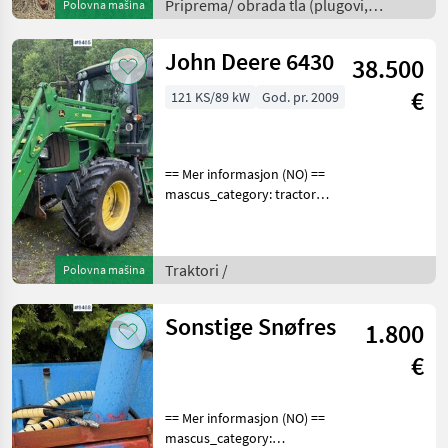
en.landbrukssalg.no/3592
Priprema/ obrada tla (plugovi,
Polovna mašina
for more images Descr
kultivatori, tanjurače i dr.) /
John Deere 6430
38.500
€
121 KS/89 kW
God. pr. 2009
== Mer informasjon (NO) ==
mascus_category: tractors
Please provide reference
number upon request: 9465
See
Traktori /
Polovna mašina
en.landbrukssalg.no/9465
for more images
Specification
Sonstige Snøfres
1.800
€
== Mer informasjon (NO) ==
mascus_category: