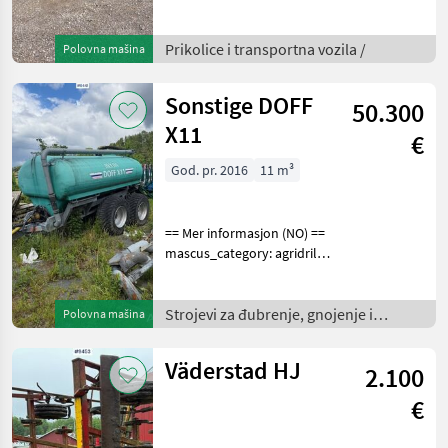
dumptrailers Please
provide reference number
upon request: 9442 See
Prikolice i transportna vozila /
Polovna mašina
en.landbrukssalg.no/9442
for more images Specifica
Sonstige DOFF
50.300
X11
€
God. pr. 2016
11 m³
== Mer informasjon (NO) ==
mascus_category: agridrills
merke: DOFF Please
provide reference number
upon request: 9441 See
Strojevi za đubrenje, gnojenje i
Polovna mašina
en.landbrukssalg.no/9441
navodnjavanje /
for more images
Väderstad HJ
2.100
€