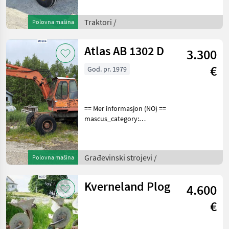
number upon request: 9498
See
Traktori /
Polovna mašina
en.landbrukssalg.no/9498
for more images
Specification
Atlas AB 1302 D
3.300
€
God. pr. 1979
== Mer informasjon (NO) ==
mascus_category:
excavators Please provide
reference number upon
request: 9504 See
Građevinski strojevi /
Polovna mašina
en.landbrukssalg.no/9504
for more images Specificati
Kverneland Plog
4.600
€