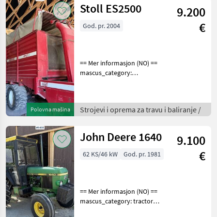
Stoll ES2500
9.200
€
God. pr. 2004
== Mer informasjon (NO) ==
mascus_category:
otherharvesters Please
provide reference number
upon request: 9506 See
Strojevi i oprema za travu i baliranje /
Polovna mašina
en.landbrukssalg.no/9506
for more images Specif
John Deere 1640
9.100
€
62 KS/46 kW
God. pr. 1981
== Mer informasjon (NO) ==
mascus_category: tractors
Please provide reference