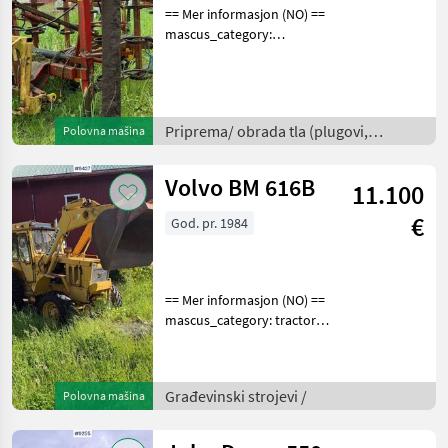
== Mer informasjon (NO) ==
mascus_category:
tillageequipment Please
provide reference number
upon request: 9453 See
en.landbrukssalg.no/9453
Priprema/ obrada tla (plugovi,
Polovna mašina
for more images Speci
kultivatori, tanjurače i dr.) /
Volvo BM 616B
11.100
€
God. pr. 1984
== Mer informasjon (NO) ==
mascus_category: tractors
Please provide reference
number upon request: 9437
See
Građevinski strojevi /
Polovna mašina
en.landbrukssalg.no/9437
for more images
Specification