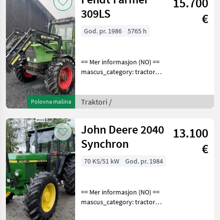
15.700
Specification
309LS
€
God. pr. 1986
5765 h
== Mer informasjon (NO) ==
mascus_category: tractors
Please provide reference
number upon request: 9513
See
Traktori /
Polovna mašina
en.landbrukssalg.no/9513
for more images
John Deere 2040
13.100
Specification
Synchron
€
70 KS/51 kW
God. pr. 1984
== Mer informasjon (NO) ==
mascus_category: tractors
Please provide reference