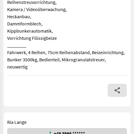
Reihenstreuvorrichtung,
Kamera / Videoüberwachung,
Heckanbau,
Dammformblech,
Kippbunkerautomatik,
Vorrichtung Flüssigbeize
________
Fahrwerk, 4 Reihen, 75cm Reihenabstand, Beizeinrichtung,
Bunker 3500kg, Bedienteil, Mikrogranulatstreuer,
neuwertig
Reihen- / Körperabstand: 4/ 75 cm, Reihenanzahl (4-reihig), 
Ria Lange
+49 3966 ******