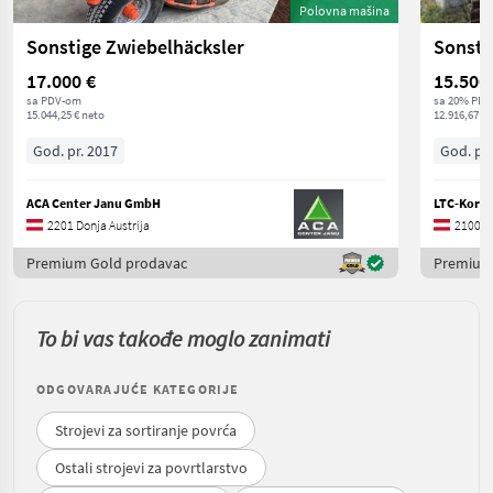
Polovna mašina
Sonstige Zwiebelhäcksler
Sonsti
17.000 €
15.500
sa PDV-om
sa 20% PDV
15.044,25 € neto
12.916,67 € 
God. pr. 2017
God. pr.
ACA Center Janu GmbH
LTC-Korn
2201 Donja Austrija
2100 Do
Premium Gold prodavac
Premium
To bi vas takođe moglo zanimati
ODGOVARAJUĆE KATEGORIJE
Strojevi za sortiranje povrća
Ostali strojevi za povrtlarstvo