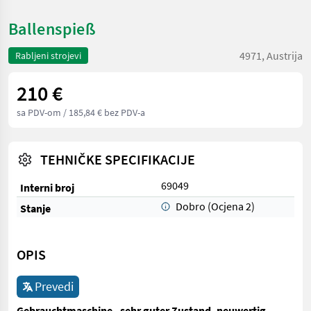
Ballenspieß
4971, Austrija
Rabljeni strojevi
210 €
sa PDV-om
/ 185,84 € bez PDV-a
TEHNIČKE SPECIFIKACIJE
69049
Interni broj
Dobro (Ocjena 2)
Stanje
OPIS
Prevedi
Gebrauchtmaschine - sehr guter Zustand -neuwertig