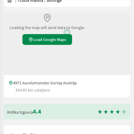
/
Tržište mašina
/
Sonstige
Loading the map will send data to Google.
Load Google Maps
4971 Aurolzmünster Gornja Austrija
454.85 km udaljeno
4.4
Kritika trgovca