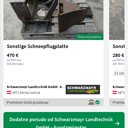
Polovna mašina
Sonstige Schneepflugplatte
Sonsti
470 €
280 €
sa PDV-om
sa PDV-om
415,93 € neto
247,79 € net
11 cm
Schwarzmayr Landtechnik GmbH - Aurolzmünster
4971 Gornja Austrija
4971 Go
Premium Gold prodavac
Premium
Dodatne ponude od Schwarzmayr Landtechnik
GmbH - Aurolzmünster