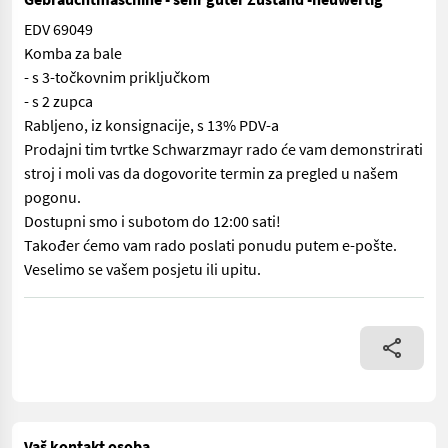
EDV 69049
Komba za bale
- s 3-točkovnim priključkom
- s 2 zupca
Rabljeno, iz konsignacije, s 13% PDV-a
Prodajni tim tvrtke Schwarzmayr rado će vam demonstrirati
stroj i moli vas da dogovorite termin za pregled u našem
pogonu.
Dostupni smo i subotom do 12:00 sati!
Također ćemo vam rado poslati ponudu putem e-pošte.
Veselimo se vašem posjetu ili upitu.
EDV 69049 Komba za bale - s 3-točkovnim priključkom - s 2 zupc
Vaš kontakt osoba