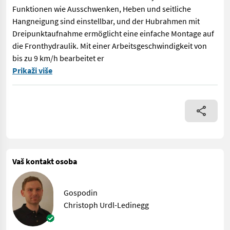
Funktionen wie Ausschwenken, Heben und seitliche
Hangneigung sind einstellbar, und der Hubrahmen mit
Dreipunktaufnahme ermöglicht eine einfache Montage auf
die Fronthydraulik. Mit einer Arbeitsgeschwindigkeit von
bis zu 9 km/h bearbeitet er
Sattler Rebvorschneider – Patentierter Rebvorschneider für ef
Prikaži više
Vaš kontakt osoba
Gospodin
Christoph Urdl-Ledinegg