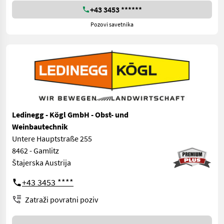
+43 3453 ******
Pozovi savetnika
Ledinegg - Kögl GmbH - Obst- und
Weinbautechnik
Untere Hauptstraße 255
8462 - Gamlitz
Štajerska Austrija
+43 3453 ****
Zatraži povratni poziv