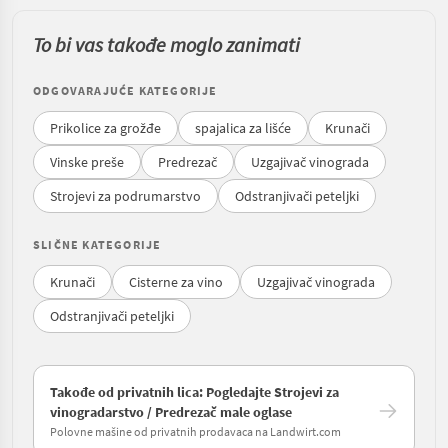
To bi vas takođe moglo zanimati
ODGOVARAJUĆE KATEGORIJE
Prikolice za grožđe
spajalica za lišće
Krunači
Vinske preše
Predrezač
Uzgajivač vinograda
Strojevi za podrumarstvo
Odstranjivači peteljki
SLIČNE KATEGORIJE
Krunači
Cisterne za vino
Uzgajivač vinograda
Odstranjivači peteljki
Takođe od privatnih lica: Pogledajte Strojevi za
vinogradarstvo / Predrezač male oglase
Polovne mašine od privatnih prodavaca na Landwirt.com