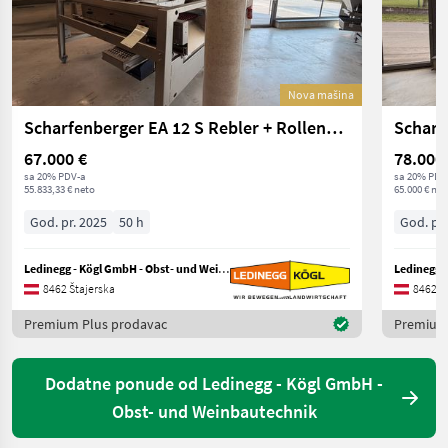
Nova mašina
Scharfenberger EA 12 S Rebler + Rollensortierer
Scharf
67.000 €
78.000
sa 20% PDV-a
sa 20% PDV
55.833,33 € neto
65.000 € net
God. pr. 2025
50 h
God. pr.
Ledinegg - Kögl GmbH - Obst- und Weinbautechnik
8462 Štajerska
8462 Š
Premium Plus prodavac
Premium
Dodatne ponude od Ledinegg - Kögl GmbH -
Obst- und Weinbautechnik