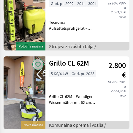
God. pr. 2002
20 h
300 l
sa 20% PDV-
a
2.083,33 €
neto
Tecnoma
Aufsattelsprühgerät –
neuwertig, 300 Liter mit
Querstromgebläse und
Injektorwirkung
Strojevi za zaštitu bilja /
Polovna mašina
Beschreibung: Das
neuwertige Tecnoma
Grillo CL 62M
2.800
Aufsattelsprühgerät mit
300 Liter
€
5 KS/4 kW
God. pr. 2023
sa 20% PDV-
a
2.333,33 €
neto
Grillo CL 62M – Wendiger
Wiesenmäher mit 62 cm
Schnittbreite, 4, 5 PS
Beschreibung: Der Grillo CL
62M überzeugt durch seine
Komunalna oprema i vozila /
Nova mašina
Wendigkeit und Effizienz
beim Mähen von