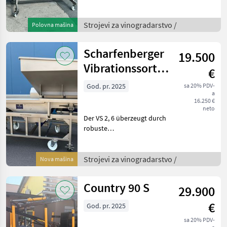
Select – sehr schonendes
Abbeeren, komplett aus
Edelstahl Beschreibung: Die
Strojevi za vinogradarstvo /
Polovna mašina
Scharfenberger Euro Select
wurde für ein besonders
Scharfenberger
19.500
Vibrationssortiertisch
€
VS 2,6
God. pr. 2025
sa 20% PDV-
a
16.250 €
neto
Der VS 2, 6 überzeugt durch
robuste
Edelstahlausführung, hohe
Leistungsfähigkeit und
praxisgerechte Ausstattung.
Strojevi za vinogradarstvo /
Nova mašina
Mit seiner flexiblen
Bauweise und der
Country 90 S
29.900
Vibrationsaustr
€
God. pr. 2025
sa 20% PDV-