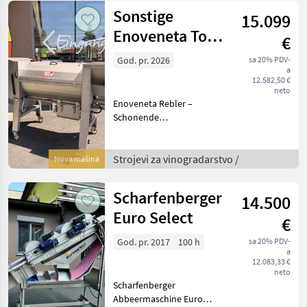
Enoveneta Rebler Top 5 ist
Sonstige
15.099
eine kompakte, hochw
Enoveneta Top
€
10
God. pr. 2026
sa 20% PDV-
a
12.582,50 €
neto
Enoveneta Rebler –
Schonende
Abbeermaschine mit
herausragendem Preis-
Leistungs-Verhältnis
Strojevi za vinogradarstvo /
Nova mašina
Beschreibung: Der
Enoveneta Rebler ist eine
Scharfenberger
14.500
hochwertige
Abbeermaschine,
Euro Select
€
God. pr. 2017
100 h
sa 20% PDV-
a
12.083,33 €
neto
Scharfenberger
Abbeermaschine Euro