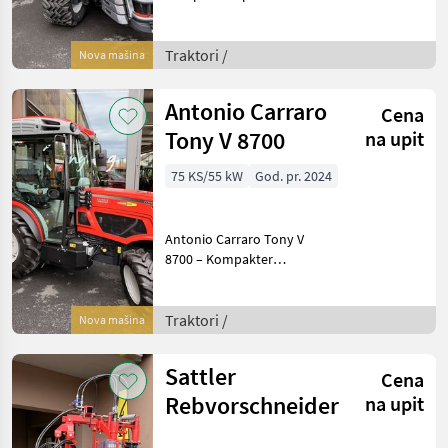
mit FTP-Motor und Actio-
Schwingrahmen
Beschreibung: Der Antonio
Traktori /
Nova mašina
Carraro TRX 8200 ist ein
vielseitiger Spezial
Antonio Carraro
Cena
Tony V 8700
na upit
75 KS/55 kW
God. pr. 2024
Antonio Carraro Tony V
8700 – Kompakter
Schmalspurtraktor mit
revolutionärer Technologie
Beschreibung: Der Antonio
Traktori /
Nova mašina
Carraro Tony V 8700 setzt
neue Maßstäbe als erst
Sattler
Cena
Rebvorschneider
na upit