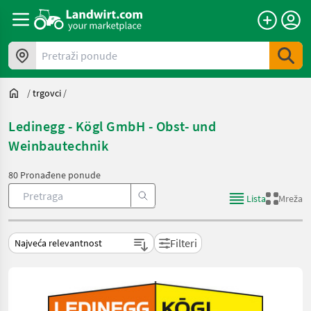
Pretraži ponude
/
trgovci
/
Ledinegg - Kögl GmbH - Obst- und
Weinbautechnik
80 Pronađene ponude
Lista
Mreža
Filteri