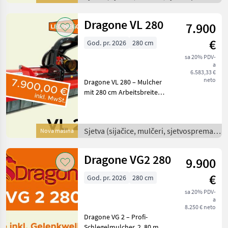
i dr) /
VL 260 ist ein robuster
Dragone VL 280
7.900
€
God. pr. 2026
280 cm
sa 20% PDV-
a
6.583,33 €
neto
Dragone VL 280 – Mulcher
mit 280 cm Arbeitsbreite
und hydraulischem
Seitenverschub Jetzt in
Frühbezugsaktion!
Sjetva (sijačice, mulčeri, sjetvospremači
Nova mašina
Beschreibung: Der Dragone
i dr) /
VL 280 ist ein robuster Mu
Dragone VG2 280
9.900
€
God. pr. 2026
280 cm
sa 20% PDV-
a
8.250 € neto
Dragone VG 2 – Profi-
Schlegelmulcher, 2, 80 m