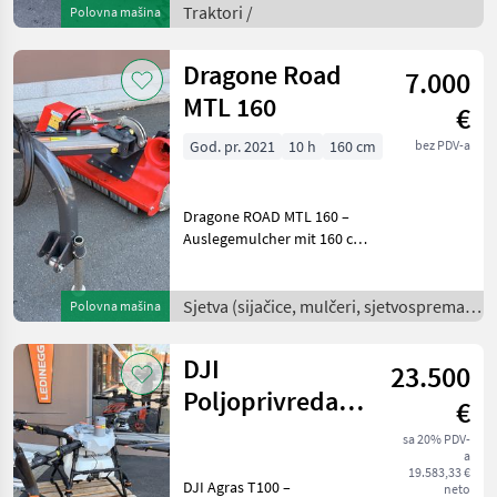
Betriebsstunden
Traktori /
Polovna mašina
Beschreibung: Der New
Holland T4.80 V ist ein
Dragone Road
7.000
kompakter und le
MTL 160
€
God. pr. 2021
10 h
160 cm
bez PDV-a
Dragone ROAD MTL 160 –
Auslegemulcher mit 160 cm
Arbeitsbreite, Strenx-
Spezialstahlgehäuse,
Baujahr 2021, kaum genutzt
Sjetva (sijačice, mulčeri, sjetvospremači
Polovna mašina
Beschreibung: Der Dragone
i dr) /
ROAD MTL 160 ist e
DJI
23.500
Poljoprivreda
€
DJI Agras T100
sa 20% PDV-
a
kompletan set
19.583,33 €
DJI Agras T100 –
neto