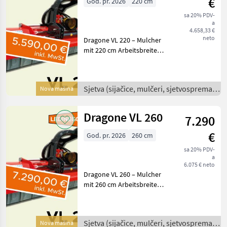
€
God. pr. 2026
220 cm
sa 20% PDV-
a
4.658,33 €
neto
Dragone VL 220 – Mulcher
mit 220 cm Arbeitsbreite
und hydraulischem
Seitenverschub Jetzt in
Frühbezugsaktion!
Sjetva (sijačice, mulčeri, sjetvospremači
Nova mašina
Beschreibung: Der Dragone
i dr) /
VL 220 ist ein robuster
Dragone VL 260
7.290
€
God. pr. 2026
260 cm
sa 20% PDV-
a
6.075 € neto
Dragone VL 260 – Mulcher
mit 260 cm Arbeitsbreite
und hydraulischem
Seitenverschub Jetzt in
Frühbezugsaktion!
Sjetva (sijačice, mulčeri, sjetvospremači
Nova mašina
Beschreibung: Der Dragone