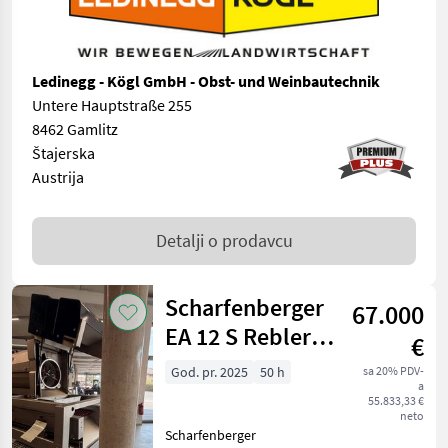
Ledinegg - Kögl GmbH - Obst- und Weinbautechnik
Untere Hauptstraße 255
8462 Gamlitz
Štajerska
Austrija
Detalji o prodavcu
Scharfenberger
67.000
EA 12 S Rebler +
€
Rollensortierer
God. pr. 2025
50 h
sa 20% PDV-
a
55.833,33 €
neto
Scharfenberger