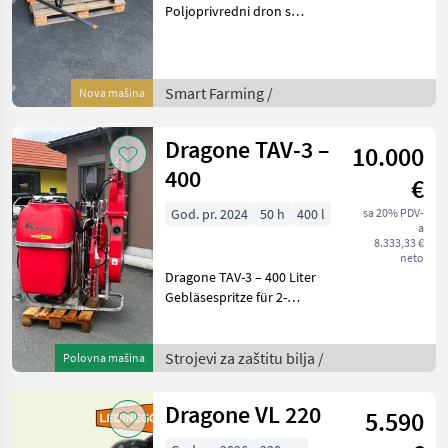
Poljoprivredni dron s
prskalicom, kompletom za
voćnjak i sustavom za brzo
punjenje – Demo jedinica s
malim brojem sati leta Opis:
Smart Farming /
Nova mašina
DJI Agras T100 j
Dragone TAV-3 –
10.000
400
€
God. pr. 2024
50 h
400 l
sa 20% PDV-
a
8.333,33 €
neto
Dragone TAV-3 – 400 Liter
Gebläsespritze für 2-
Reihenbehandlung,
neuwertig Beschreibung:
Die Dragone TAV-3 ist eine
Strojevi za zaštitu bilja /
Polovna mašina
robuste und vielseitige
Gebläsespritze, spezi
Dragone VL 220
5.590