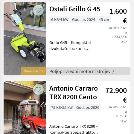
Ostali Grillo G 45
1.600
€
6 KS/4 kW
God. pr. 2024
45 cm
sa 20% PDV-
a
1.333,33 €
neto
Grillo G45 – Kompaktni
dvokotačni traktor s
suprotno rotirajućom
frezom, 5, 5 KS Opis: Grillo
G45 je kompaktni
Poljoprivredni motorni strojevi /
Nova mašina
dvokotačni traktor idealan
za rad u voćnjacima i povr
Antonio Carraro
72.900
TRX 8200 Cento
€
75 KS/55 kW
God. pr. 2026
sa 20% PDV-
a
60.750 €
neto
Antonio Carraro TRX 8200 –
Kompakter Spezialtraktor