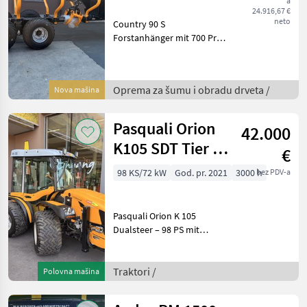
a
24.916,67 €
neto
Country 90 S
Forstanhänger mit 700 Pro
Forstkran – Robust,
vielseitig, geländetauglich
Beschreibung: Der Country
Oprema za šumu i obradu drveta /
Nova mašina
90 S ist ein bewährter
Forstanhänger mit einer N
Pasquali Orion
42.000
K105 SDT Tier 3B
€
Dualst.
98 KS/72 kW
God. pr. 2021
3000 h
bez PDV-a
Pasquali Orion K 105
Dualsteer – 98 PS mit
Dualsteer-Lenksystem und
Rückfahreinrichtung
Beschreibung: Der Pasquali
Traktori /
Polovna mašina
Orion K 105 Dualsteer ist
ein wendiger und lei