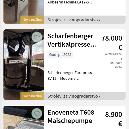
Abbeermaschine EA12-S mit
Rollensortierer und
Quetschwalze – Präzision
und Flexibilität für die
Strojevi za vinogradarstvo /
Nova mašina
Traubenverarbeitung -
Vorführmaschine
Scharfenberger
78.000
Beschreibung:
Vertikalpresse
€
EV 12
God. pr. 2025
sa 20% PDV-
a
65.000 €
neto
Scharfenberger Europress
EV 12 – Moderne
hydraulische Vertikalpresse
für hochwertige
Weinverarbeitung
Strojevi za vinogradarstvo /
Nova mašina
Beschreibung: Die
Scharfenberger Europress
Enoveneta T608
8.900
EV 12 ist eine h
Maischepumpe
€