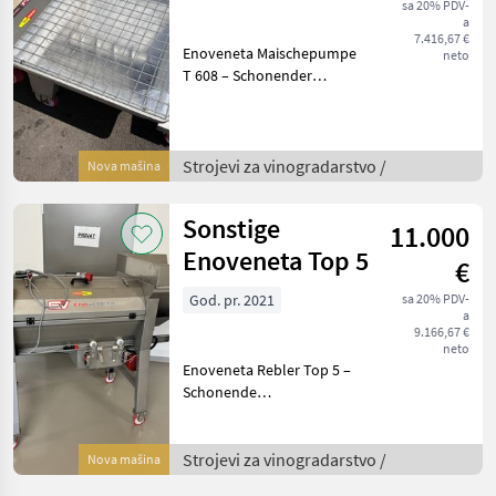
sa 20% PDV-
a
7.416,67 €
Enoveneta Maischepumpe
neto
T 608 – Schonender
Maischetransport mit
Exzenterschnecken-
Technologie, Baujahr 2026
Beschreibung: Die
Strojevi za vinogradarstvo /
Nova mašina
Enoveneta Maischepumpe
T 608 aus dem
Sonstige
11.000
Enoveneta Top 5
€
God. pr. 2021
sa 20% PDV-
a
9.166,67 €
neto
Enoveneta Rebler Top 5 –
Schonende
Abbeermaschine mit
herausragendem Preis-
Leistungs-Verhältnis
Strojevi za vinogradarstvo /
Nova mašina
Beschreibung: Der