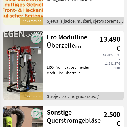
Arbeitsbreite, Heavy-Duty-
Ausführung
Frühbezugsaktion!!!!
Sjetva (sijačice, mulčeri, sjetvospremači
Nova mašina
Beschreibung: Der Dragone
i dr) /
VG 2 ist ein professioneller
Sc
Ero Modulline
13.490
Überzeile
€
einseitig
sa 20% PDV-
a
11.241,67 €
ERO Profil Laubschneider
neto
Modulline Überzeile
einseitig – Bewährt in
Großbetrieben seit
Jahrzehnten Beschreibung:
Der ERO Profil
Strojevi za vinogradarstvo /
Nova mašina
Laubschneider Modulline
Überzeile
Sonstige
2.500
Querstromgebläse
€