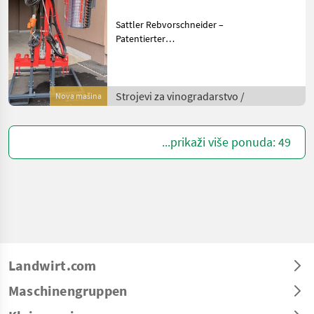
Sattler Rebvorschneider –
Patentierter
Rebvorschneider für
effizienten Rebschnitt
Beschreibung: Der Sattler
Rebvorschneider reduziert
Strojevi za vinogradarstvo /
Nova mašina
den zeitaufwendigen
Arbeitspr
...prikaži više ponuda: 49
Landwirt.com
Maschinengruppen