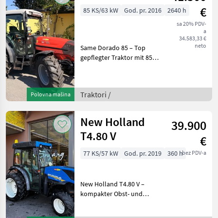
€
85 KS/63 kW
God. pr. 2016
2640 h
sa 20% PDV-
a
34.583,33 €
neto
Same Dorado 85 – Top
gepflegter Traktor mit 85
PS, synchronisiertem
Wendegetriebe und ideal
für Grünland Beschreibung:
Traktori /
Polovna mašina
Der Same Dorado 85 aus
dem Baujahr 2016 is
New Holland
39.900
T4.80 V
€
77 KS/57 kW
God. pr. 2019
360 h
bez PDV-a
New Holland T4.80 V –
kompakter Obst- und
Weinbautraktor, Baujahr
2019, 77 PS, 340