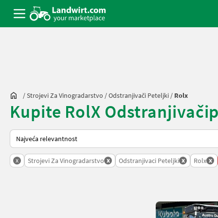
/
Strojevi Za Vinogradarstvo
/
Odstranjivači Peteljki
/
Rolx
Kupite RolX Odstranjivačipet
Način na koji sortira Landwirt.com
x
x
x
x
Strojevi Za Vinogradarstvo
Odstranjivaci Peteljki
Rolx