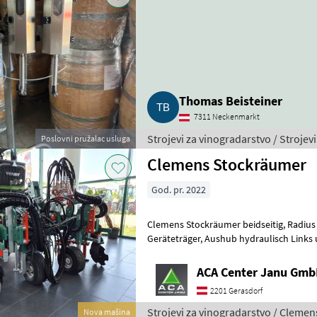
Thomas Beisteiner
7311 Neckenmarkt
Strojevi za vinogradarstvo / Stroje
Poslovni pružalac usluga
Clemens Stockräumer
God. pr. 2022
Clemens Stockräumer beidseitig, Radius SL+ mit Zinkenkreisel, SB 2
Geräteträger, Aushub hydraulisch Links und Rechts, Arbeitsbreite
2400 - 3400 mm, inkl. Ventilblock
ACA Center Janu Gm
2201 Gerasdorf
Strojevi za vinogradarstvo / Clemen
Nova mašina