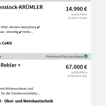
henstock-KRÜMLER
14.990 €
sa 20% PDV-a
12.491,67 € neto
 VINO -Version HeavyDuty ✔️
u - einseitig ✔️ Hohe
& CoKG
e
Premium Plus prodavac
 Rebler +
67.000 €
sa 20% PDV-a
55.833,33 € neto
mit Rollensortierer und
t für die Traubenverarbeitung
 - Obst- und Weinbautechnik