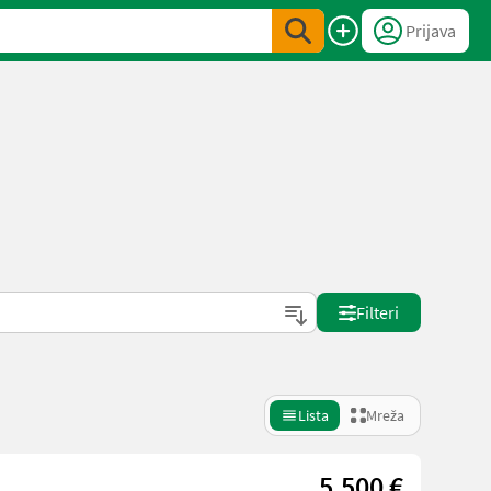
Prijava
Filteri
Lista
Mreža
5.500 €