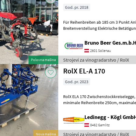
God. pr. 2018
Für Reihenbreiten ab 185 cm 3 Punkt A
Breitenverstellung Elektrische Betätigu
aus Höhenverstellbare Stützräder Hy
Bruno Beer Ges.m.b.H
2601 Sollenau
Strojevi za vinogradarstvo / RolX
Polovna mašina
RolX EL-A 170
God. pr. 2023
RolX ELA 170 Zwischenstockkreiselegge, Frontanbau, 540 U/min,
minimale Reihenbreite 250cm, maximale Ausladung mitte Traktor 170
cm, maximale Arbeitsbreite (alle 4 Kr
Ledinegg - Kögl GmbH
8462 Gamlitz
Strojevi za vinogradarstvo / RolX
Nova mašina