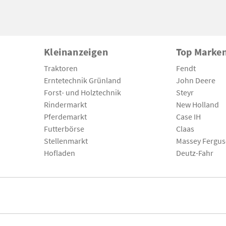
Kleinanzeigen
Top Marke
Traktoren
Fendt
Erntetechnik Grünland
John Deere
Forst- und Holztechnik
Steyr
Rindermarkt
New Holland
Pferdemarkt
Case IH
Futterbörse
Claas
Stellenmarkt
Massey Fergu
Hofladen
Deutz-Fahr