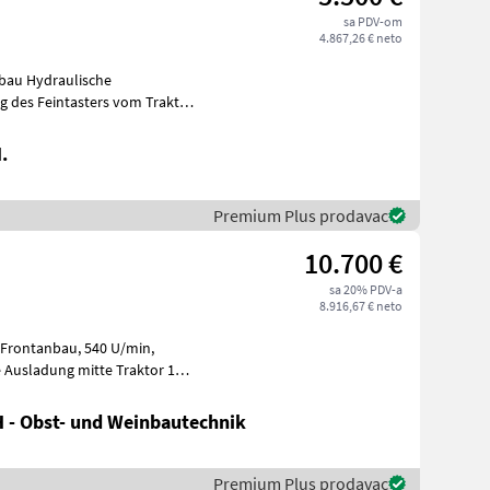
sa PDV-om
4.867,26 € neto
nbau Hydraulische
ng des Feintasters vom Traktor
.
Premium Plus prodavac
10.700 €
sa 20% PDV-a
8.916,67 € neto
 - Obst- und Weinbautechnik
Premium Plus prodavac