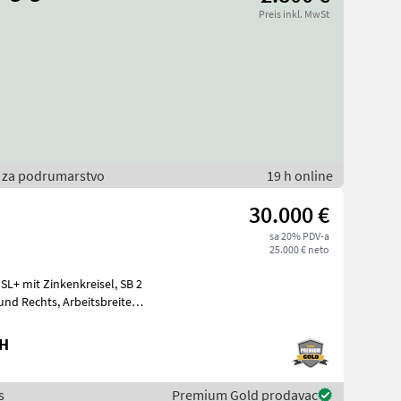
Preis inkl. MwSt
vi za podrumarstvo
19 h online
30.000 €
sa 20% PDV-a
25.000 € neto
bH
s
Premium Gold prodavac