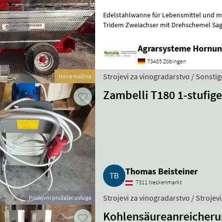
Edelstahlwanne für Lebensmittel und meh
Tridem Zweiachser mit Drehschemel Sag
Größe / Breifung / Zubehör, dann be
Agrarsysteme Hornun
73485 Zöbingen
Strojevi za vinogradarstvo / Sonstig
Nova mašina
Zambelli T180 1-stufi
Thomas Beisteiner
7311 Neckenmarkt
Strojevi za vinogradarstvo / Stroje
Poslovni pružalac usluga
Kohlensäureanreicheru