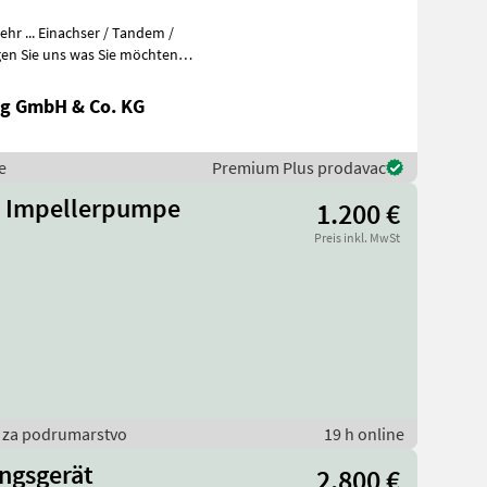
r ... Einachser / Tandem /
en Sie uns was Sie möchten
g GmbH & Co. KG
e
Premium Plus prodavac
ge Impellerpumpe
1.200 €
Preis inkl. MwSt
vi za podrumarstvo
19 h online
ngsgerät
2.800 €