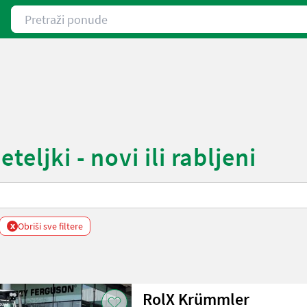
Pretraži ponude
eljki - novi ili rabljeni
x
Obriši sve filtere
RolX Krümmler