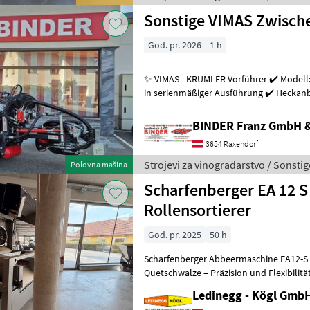
Sonstige VIMAS Zwisc
God. pr. 2026
1 h
✨ VIMAS - KRÜMLER Vorführer ✔️ Modell:
in serienmäßiger Ausführung ✔️ Heckanba
Arbeitsgeschwindigkeit bis zu 5, 5
BINDER Franz GmbH 
3654 Raxendorf
Strojevi za vinogradarstvo / Sonstig
Polovna mašina
Scharfenberger EA 12 S
Rollensortierer
God. pr. 2025
50 h
Scharfenberger Abbeermaschine EA12-S 
Quetschwalze – Präzision und Flexibilitä
- Vorführmaschine Beschreibung:
Ledinegg - Kögl GmbH