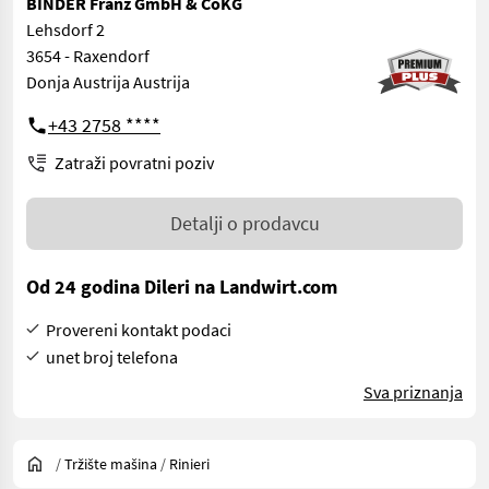
BINDER Franz GmbH & CoKG
Lehsdorf 2
3654 - Raxendorf
Donja Austrija Austrija
+43 2758 ****
Zatraži povratni poziv
Detalji o prodavcu
Od 24 godina Dileri na Landwirt.com
Provereni kontakt podaci
unet broj telefona
Sva priznanja
/
Tržište mašina
/
Rinieri