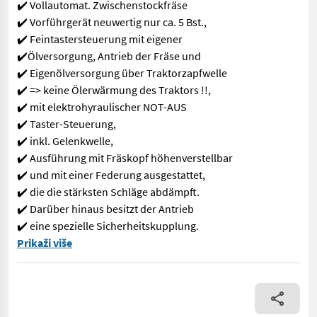
✔️ Vollautomat. Zwischenstockfräse
✔️ Vorführgerät neuwertig nur ca. 5 Bst.,
✔️ Feintastersteuerung mit eigener
✔️Ölversorgung, Antrieb der Fräse und
✔️ Eigenölversorgung über Traktorzapfwelle
✔️ => keine Ölerwärmung des Traktors !!,
✔️ mit elektrohyraulischer NOT-AUS
✔️ Taster-Steuerung,
✔️ inkl. Gelenkwelle,
✔️ Ausführung mit Fräskopf höhenverstellbar
✔️ und mit einer Federung ausgestattet,
✔️ die die stärksten Schläge abdämpft.
✔️ Darüber hinaus besitzt der Antrieb
✔️ eine spezielle Sicherheitskupplung.
✨RINIERI Zwischenstockfräse - VORFÜHRER ✔️ Modell : FS 130/55 
Prikaži više