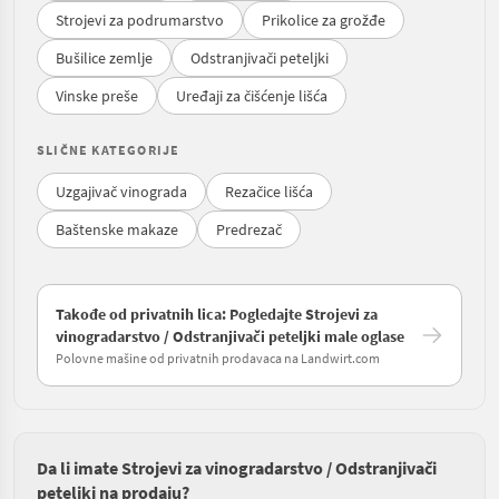
Strojevi za podrumarstvo
Prikolice za grožđe
Bušilice zemlje
Odstranjivači peteljki
Vinske preše
Uređaji za čišćenje lišća
SLIČNE KATEGORIJE
Uzgajivač vinograda
Rezačice lišća
Baštenske makaze
Predrezač
Takođe od privatnih lica: Pogledajte Strojevi za
vinogradarstvo / Odstranjivači peteljki male oglase
Polovne mašine od privatnih prodavaca na Landwirt.com
Da li imate Strojevi za vinogradarstvo / Odstranjivači
peteljki na prodaju?