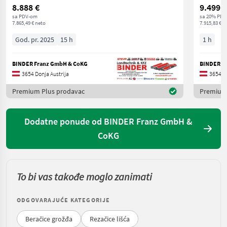
8.888 €
9.499 €
sa PDV-om
sa 20% PDV
7.865,49 € neto
7.915,83 € n
God. pr. 2025
15 h
1 h
BINDER Franz GmbH & CoKG
BINDER F
3654 Donja Austrija
3654 Do
Premium Plus prodavac
Premium
Dodatne ponude od BINDER Franz GmbH &
CoKG
To bi vas takođe moglo zanimati
ODGOVARAJUĆE KATEGORIJE
Beračice grožđa
Rezačice lišća