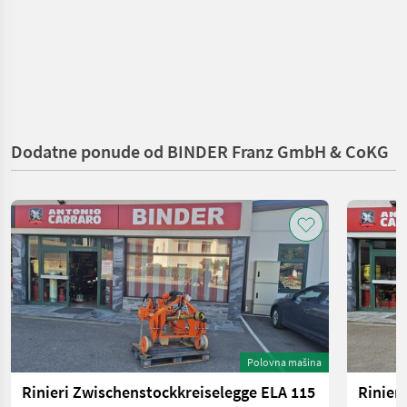
Dodatne ponude od BINDER Franz GmbH & CoKG
Polovna mašina
Rinieri Zwischenstockkreiselegge ELA 115
Rinier