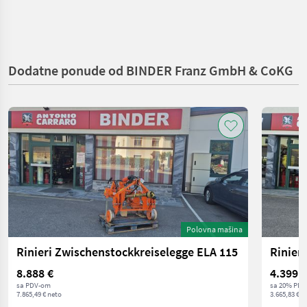
Dodatne ponude od BINDER Franz GmbH & CoKG
Polovna mašina
Rinieri Zwischenstockkreiselegge ELA 115
8.888 €
4.399 €
sa PDV-om
sa 20% PDV
7.865,49 € neto
3.665,83 € n