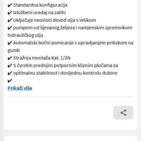
✔️ Standardna konfiguracija
✔️ Izložbeni uređaj na zalihi
✔️ Uključuje neovisni dovod ulja s velikom
✔️ pumpom od lijevanog željeza i namjenskim spremnikom
hidrauličkog ulja
✔️ Automatski bočni pomicanje s upravljanjem pritiskom na
gumb
✔️ Stražnja montaža Kat. 1/2N
✔️ S čvrstim prednjim potpornim kliznim pločama za
✔️ optimalnu stabilnost i dosljednu kontrolu dubine
✔️
✨ RINIERI Međukrovna rotacijska drljača POSEBNA PONUDA ✔️ Mode
Prikaži više