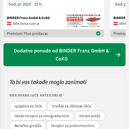
God. pr. 2025
15 h
God. pr.
BINDER Franz GmbH & CoKG
BINDER F
3654 Donja Austrija
3654 Do
Premium Plus prodavac
Premium
Dodatne ponude od BINDER Franz GmbH &
CoKG
To bi vas takođe moglo zanimati
ODGOVARAJUĆE KATEGORIJE
spajalica za lišće
Uređaji za čišćenje lišća
Ostali strojevi za vinogradarstvo
Vinske preše
Beračice grožđa
Strojevi za podrumarstvo