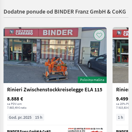
Dodatne ponude od BINDER Franz GmbH & CoKG
Polovna mašina
Rinieri Zwischenstockkreiselegge ELA 115
Rinier
8.888 €
9.499 €
sa PDV-om
sa 20% PDV
7.865,49 € neto
7.915,83 € n
God. pr. 2025
15 h
1 h
BINDER Franz GmbH & CoKG
BINDER F