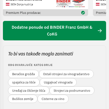
3654 Donja Austrija
3654 Do
Premium Plus prodavac
Premium
Dodatne ponude od BINDER Franz GmbH &
CoKG
To bi vas takođe moglo zanimati
ODGOVARAJUĆE KATEGORIJE
Beračice grožđa
Ostali strojevi za vinogradarstvo
spajalica za lišće
Uzgajivač vinograda
Uređaji za čišćenje lišća
Strojevi za podrumarstvo
Bušilice zemlje
Cisterne za vino