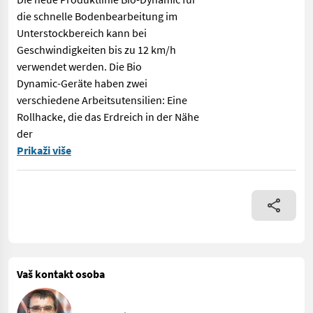
die schnelle Bodenbearbeitung im
Unterstockbereich kann bei
Geschwindigkeiten bis zu 12 km/h
verwendet werden. Die Bio
Dynamic-Geräte haben zwei
verschiedene Arbeitsutensilien: Eine
Rollhacke, die das Erdreich in der Nähe
der
Ausstellungsgerät - RINIERI Bio-Dynamic für FRONT- oder SCHUB
Prikaži više
Vaš kontakt osoba