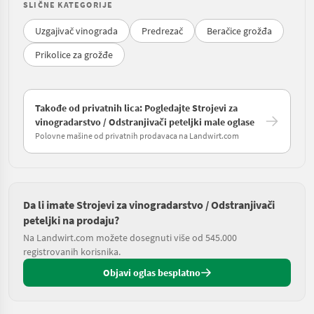
SLIČNE KATEGORIJE
Uzgajivač vinograda
Predrezač
Beračice grožđa
Prikolice za grožđe
Takođe od privatnih lica: Pogledajte Strojevi za
vinogradarstvo / Odstranjivači peteljki male oglase
Polovne mašine od privatnih prodavaca na Landwirt.com
Da li imate Strojevi za vinogradarstvo / Odstranjivači
peteljki na prodaju?
Na Landwirt.com možete dosegnuti više od 545.000
registrovanih korisnika.
Objavi oglas besplatno