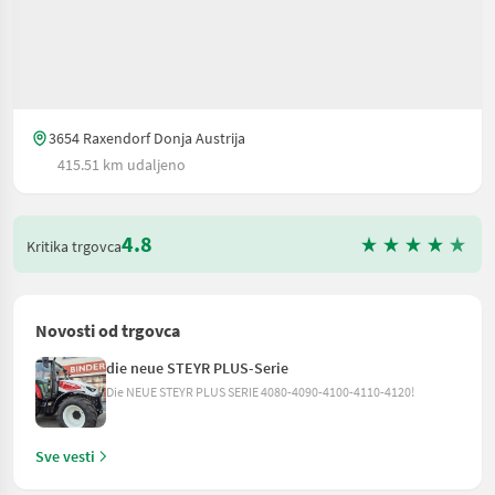
3654 Raxendorf Donja Austrija
415.51 km udaljeno
4.8
Kritika trgovca
Novosti od trgovca
die neue STEYR PLUS-Serie
Die NEUE STEYR PLUS SERIE 4080-4090-4100-4110-4120!
Sve vesti