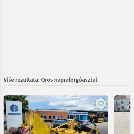
Više rezultata: Oros napraforgóasztal