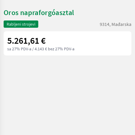
Oros napraforgóasztal
9314, Mađarska
Rabljeni strojevi
5.261,61 €
sa 27% PDV-a
/ 4.143 € bez 27% PDV-a