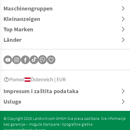
Maschinengruppen
Kleinanzeigen
Top Marken
Länder
Pomoć
Österreich | EUR
Impresum i zaštita podataka
Usluge
© Copyright 2026 Landwirt.com GmbH Sva prava zadržana. Sve informacije
bez garancije – moguće štampane i tipografske greške.