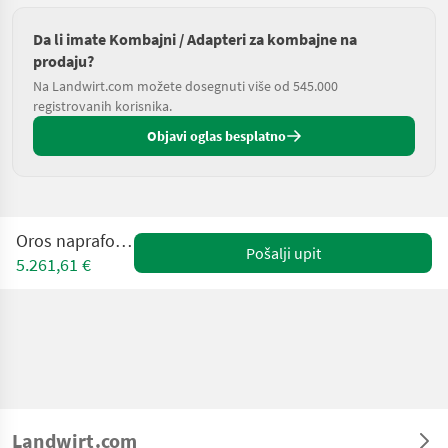
Da li imate Kombajni / Adapteri za kombajne na
prodaju?
Na Landwirt.com možete dosegnuti više od 545.000
registrovanih korisnika.
Objavi oglas besplatno
Oros napraforgóasztal
Pošalji upit
5.261,61 €
Landwirt.com