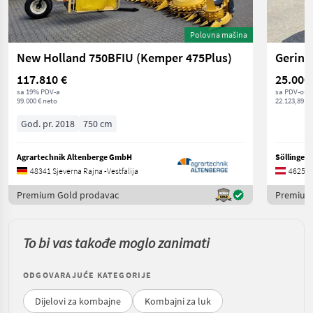
Polovna mašina
New Holland 750BFIU (Kemper 475Plus)
Gering
117.810 €
25.000
sa 19% PDV-a
sa PDV-om
99.000 € neto
22.123,89 € 
God. pr. 2018
750 cm
Agrartechnik Altenberge GmbH
Söllinger
48341 Sjeverna Rajna -Vestfalija
4625 Go
Premium Gold prodavac
Premium
To bi vas takođe moglo zanimati
ODGOVARAJUĆE KATEGORIJE
Dijelovi za kombajne
Kombajni za luk