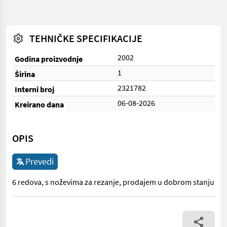
TEHNIČKE SPECIFIKACIJE
2002
Godina proizvodnje
1
Širina
2321782
Interni broj
06-08-2026
Kreirano dana
OPIS
Prevedi
6 redova, s noževima za rezanje, prodajem u dobrom stanju
6 redova, s noževima za rezanje, prodajem u dobrom stanju