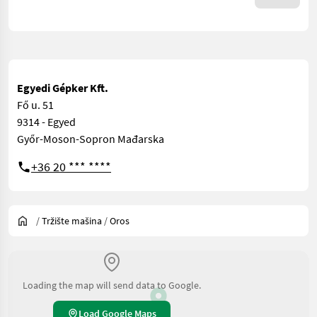
Egyedi Gépker Kft.
Fő u. 51
9314 - Egyed
Győr-Moson-Sopron Mađarska
+36 20 *** ****
/
Tržište mašina
/
Oros
Loading the map will send data to Google.
Load Google Maps