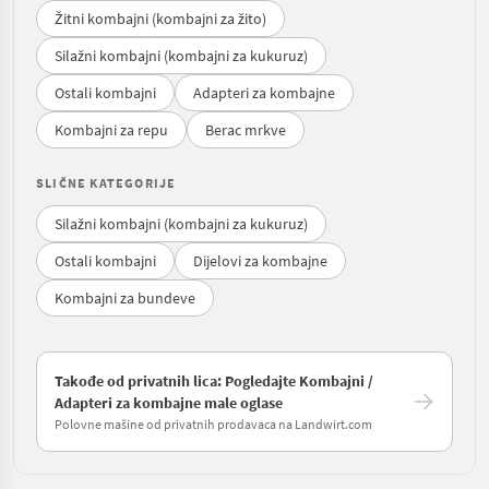
Žitni kombajni (kombajni za žito)
Silažni kombajni (kombajni za kukuruz)
Ostali kombajni
Adapteri za kombajne
Kombajni za repu
Berac mrkve
SLIČNE KATEGORIJE
Silažni kombajni (kombajni za kukuruz)
Ostali kombajni
Dijelovi za kombajne
Kombajni za bundeve
Takođe od privatnih lica: Pogledajte Kombajni /
Adapteri za kombajne male oglase
Polovne mašine od privatnih prodavaca na Landwirt.com