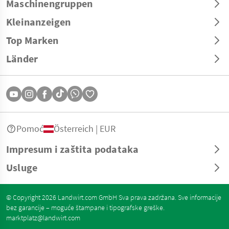
Maschinengruppen
Kleinanzeigen
Top Marken
Länder
Pomoć
Österreich | EUR
Impresum i zaštita podataka
Usluge
© Copyright 2026 Landwirt.com GmbH Sva prava zadržana. Sve informacije
bez garancije – moguće štampane i tipografske greške.
marktplatz@landwirt.com