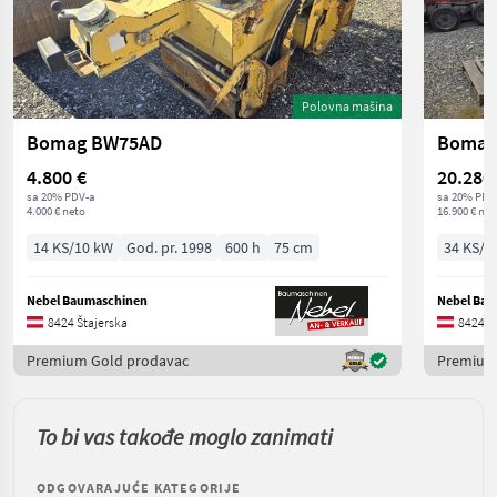
Polovna mašina
Bomag BW75AD
Bomag
4.800 €
20.280
sa 20% PDV-a
sa 20% PDV
4.000 € neto
16.900 € net
14 KS/10 kW
God. pr. 1998
600 h
75 cm
34 KS/2
Nebel Baumaschinen
Nebel Ba
8424 Štajerska
8424 Š
Premium Gold prodavac
Premium
To bi vas takođe moglo zanimati
ODGOVARAJUĆE KATEGORIJE