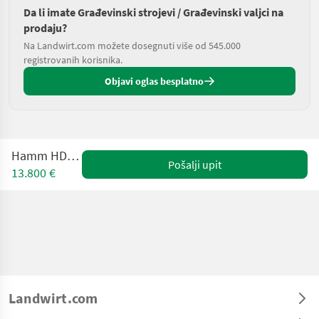
Da li imate Građevinski strojevi / Građevinski valjci na
prodaju?
Na Landwirt.com možete dosegnuti više od 545.000
registrovanih korisnika.
Objavi oglas besplatno
Hamm HD 10 C W
Pošalji upit
13.800 €
Landwirt.com