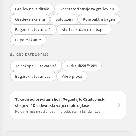
Građevinska dizala
Generatori struje za građevinu
Građevinska sita
Buldožeri
Kompaktni bageri
Bagerski utovarivači
Alati za kačenje na bager
Lopate i kante
SLIČNE KATEGORIJE
Teleskopski utovarivač
Hidraulički čekići
Bagerski utovarivači
Vibro ploče
Takođe od privatnih lica: Pogledajte Građevinski
strojevi / Građevinski valjci male oglase
Polovne mašine od privatnih prodavaca na Landwirt.com