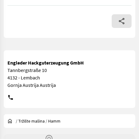
Die Hamm Walze hat 1850 kg es wurde vor 50 std ein neuer Motor 
Engleder Hackguterzeugung GmbH
Tannbergstraße 10
4132 - Lembach
Gornja Austrija Austrija
/
Tržište mašina
/
Hamm