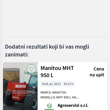
Ponude
Marketplace
Oglasi
trgovaca
Dodatni rezultati koji bi vas mogli
zanimati:
Manitou MHT
Cena
950 L
na upit
God. pr. 2011
6113 h
MARCA: MANITOU
MODELLO: MHT 950 L ANNO:
2011 ACCESSORI: ATTACCO
Agroservizi s.r.l.
E SGANCIO RAPIDO