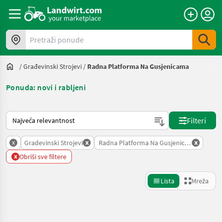
Pretraži ponude
/
Građevinski Strojevi
/
Radna Platforma Na Gusjenicama
Ponuda: novi i rabljeni
Način na koji sortira Landwirt.com
Filteri
x
x
x
Gradevinski Strojevi
Radna Platforma Na Gusjenicama
x
Obriši sve filtere
Lista
Mreža