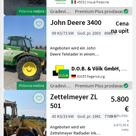
PORTATA MAX: 50 QLI
45031 Arquà Polesine
ALTEZZA MAX DI
Građevinski
Premium Plus prodavac
Polovna mašina
SOLLEVAMENTO: 9 MT
strojevi /
John Deere 3400
MOTORE: PERKINS 145 CV
Cena
Manitou
ORE DI
na upit
99 KS/73 kW
God. pr. 2003
8980 h
Angeboten wird ein John
Deere Telelader in einem
reperaturbedürftigen
Zustand. Planettenantrieb
D.O.B. & Völk GmbH, Filiale Regensburg
vorne links defekt Auspuff
93055 Regensburg
abgerostet Sitz defekt inkl.
Palettegab
Građevinski
Premium Plus prodavac
Polovna mašina
strojevi /
Zettelmeyer ZL
5.800
John
Deere
501
€
45 KS/33 kW
God. pr. 1981
7765 h
sa 19% PDV-
a
4.873,95 €
Angeboten wird ein
neto
Zettelmeyer Radlader inkl.