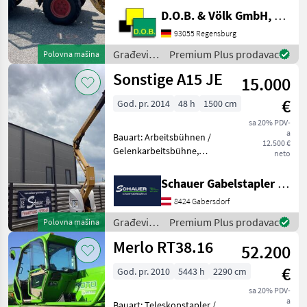
Schaufel und
D.O.B. & Völk GmbH, Filiale Regensburg
Palettengabel. Sollten Sie
Fragen haben stehe Ich
93055 Regensburg
gerne zur Verfügung.
Građevinski
Premium Plus prodavac
Polovna mašina
Građevinski strojevi Bageri
strojevi /
Sonstige A15 JE
točk
15.000
Zettelmeyer
€
God. pr. 2014
48 h
1500 cm
sa 20% PDV-
a
Bauart: Arbeitsbühnen /
12.500 €
Gelenkarbeitsbühne,
neto
Tragkraft: 230kg, Hubhöhe:
13000mm, Bauhöhe:
Schauer Gabelstapler GmbH
1990mm, Bereifung vorne:
8424 Gabersdorf
Bandagen Einfach 60 - 80% ,
Bereifung hinten: Banda
Građevinski
Premium Plus prodavac
Polovna mašina
strojevi /
Merlo RT38.16
52.200
Sonstige
€
God. pr. 2010
5443 h
2290 cm
sa 20% PDV-
a
Bauart: Teleskopstapler /