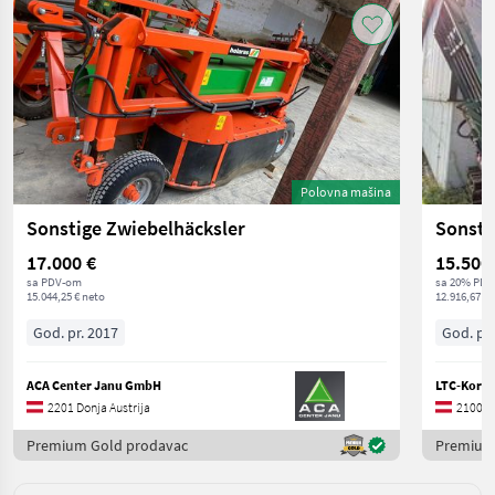
Polovna mašina
Sonstige Zwiebelhäcksler
Sonsti
17.000 €
15.500
sa PDV-om
sa 20% PDV
15.044,25 € neto
12.916,67 € 
God. pr. 2017
God. pr.
ACA Center Janu GmbH
LTC-Korn
2201 Donja Austrija
2100 Do
Premium Gold prodavac
Premium