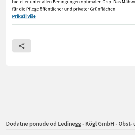
bietet er unter allen Bedingungen optimalen Grip. Das Mähwer
für die Pflege öffentlicher und privater Grünflächen
Grillo CL 62M – Wendiger Wiesenmäher mit 62 cm Schnittbreit
Prikaži više
Dodatne ponude od Ledinegg - Kögl GmbH - Obst-