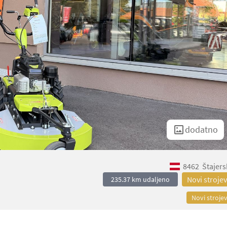
dodatno
8462
Štajers
Novi strojev
235.37 km udaljeno
Novi strojev