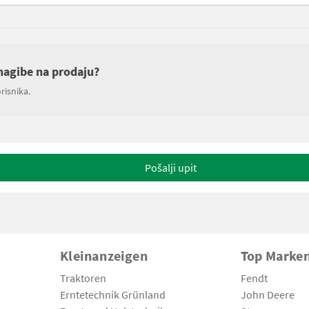
 nagibe na prodaju?
risnika.
Pošalji upit
Kleinanzeigen
Top Marke
Traktoren
Fendt
Erntetechnik Grünland
John Deere