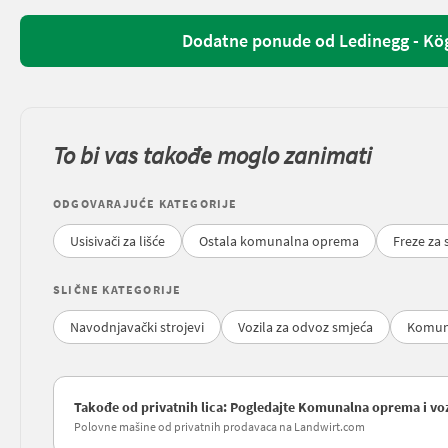
Dodatne ponude od Ledinegg - Kö
To bi vas takođe moglo zanimati
ODGOVARAJUĆE KATEGORIJE
Usisivači za lišće
Ostala komunalna oprema
Freze za 
SLIČNE KATEGORIJE
Navodnjavački strojevi
Vozila za odvoz smjeća
Komuna
Takođe od privatnih lica: Pogledajte Komunalna oprema i vozi
Polovne mašine od privatnih prodavaca na Landwirt.com