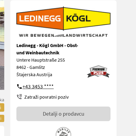
Ledinegg - Kögl GmbH - Obst-
und Weinbautechnik
Untere Hauptstraße 255
8462 - Gamlitz
Štajerska Austrija
+43 3453 ****
Zatraži povratni poziv
ka
i
Detalji o prodavcu
i