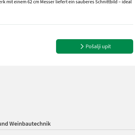
k mit einem 62 cm Messer liefert ein sauberes Schnittbild – ideal
e, 4,5 PS Beschreibung: Der Grillo CL 62M überzeugt durch seine W
Pošalji upit
 und Weinbautechnik