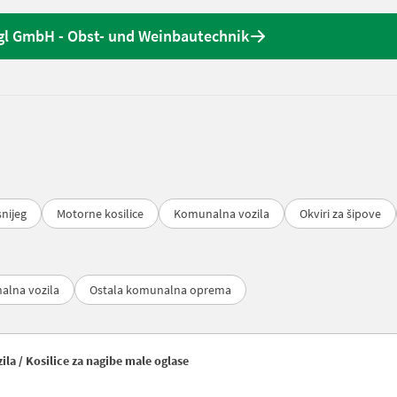
gl GmbH - Obst- und Weinbautechnik
snijeg
Motorne kosilice
Komunalna vozila
Okviri za šipove
lna vozila
Ostala komunalna oprema
la / Kosilice za nagibe male oglase