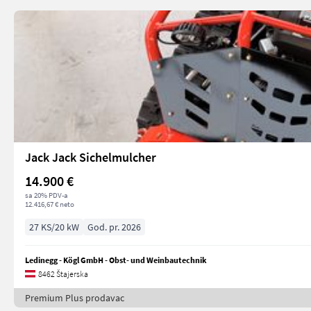
Jack Jack Sichelmulcher
14.900 €
sa 20% PDV-a
12.416,67 € neto
27 KS/20 kW
God. pr. 2026
Ledinegg - Kögl GmbH - Obst- und Weinbautechnik
8462 Štajerska
Premium Plus prodavac