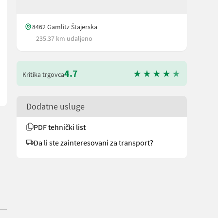
endigkeit und Effizienz beim Mähen von hohem Gras und Unterholz. 
8462 Gamlitz Štajerska
235.37 km udaljeno
4.7
Kritika trgovca
Dodatne usluge
PDF tehnički list
Da li ste zainteresovani za transport?