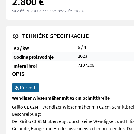
2.800 €
sa 20% PDV-a
/ 2.333,33 € bez 20% PDV-a
TEHNIČKE SPECIFIKACIJE
5 / 4
KS / kW
2023
Godina proizvodnje
7107205
Interni broj
OPIS
Prevedi
Wendiger Wiesenmäher mit 62 cm Schnittbreite
Grillo CL 62M – Wendiger Wiesenmäher mit 62 cm Schnittbreit
Beschreibung:
Der Grillo CL 62M überzeugt durch seine Wendigkeit und Ef
Gelände, Hänge und Hindernisse meistert er problemlos. Dan