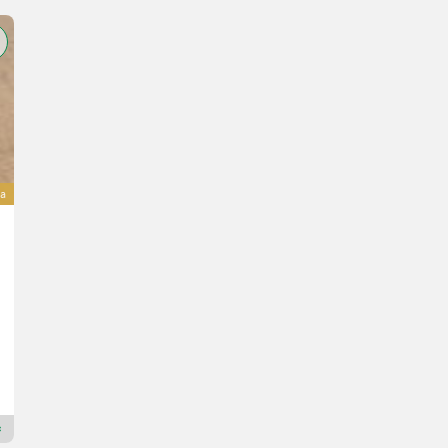
a
Scharfenberger EA 12 S Rebler + Rollensortierer
67.000 €
sa 20% PDV-a
55.833,33 € neto
God. pr. 2025
50 h
Ledinegg - Kögl GmbH - Obst- und Weinbautechnik
8462 Štajerska
Premium Plus prodavac