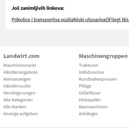
Još zanimljivih linkova:
Prikolice i transportna vozila
Niski utovarivači
Fliegl Nis
Landwirt.com
Maschinengruppen
Maschinenmarkt
Traktoren
Händlerangebote
Mähdrescher
Kleinanzeigen
Rundballenpressen
Händlersuche
Pflüge
Versteigerungen
Güllefässer
Alle Kategorien
Holzspalter
Alle Marken
Baumaschinen
Anzeige aufgeben
Anhänger