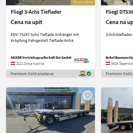
Nova mašina
Fliegl 3-Achs Tieflader
Fliegl DTS3
Cena na upit
Cena na up
EDV: 75247 Achs Tieflade Anhänger mit
3-Achstieflader 
Kröpfung Fahrgestell Tieflade Anhä
AGXOR Vertriebsgesellschaft Ost GmbH
Nebel Baumaschi
2111 Donja Austrija
8424 Štajerska
Premium Gold prodavac
Premium Gold 