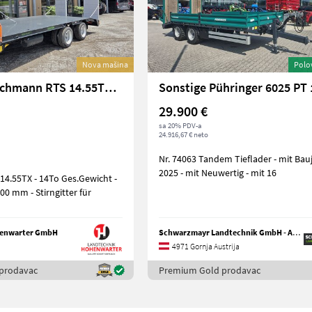
Nova mašina
Polo
Sonstige Lochmann RTS 14.55TX (25966)
Sonstige Pühringer 6025 PT 
29.900 €
sa 20% PDV-a
24.916,67 € neto
Nr. 74063 Tandem Tieflader - mit Baujahr
2025 - mit Neuwertig - mit 16
o Ges.Gewicht -
0 mm - Stirngitter für
henwarter GmbH
Schwarzmayr Landtechnik GmbH - Aurolzmünster
4971 Gornja Austrija
prodavac
Premium Gold prodavac