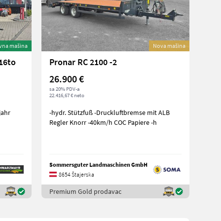
vna mašina
Nova mašina
16to
Pronar RC 2100 -2
26.900 €
sa 20% PDV-a
22.416,67 € neto
-hydr. Stützfuß -Druckluftbremse mit ALB
Regler Knorr -40km/h COC Papiere -h
Sommersguter Landmaschinen GmbH
8654 Štajerska
Premium Gold prodavac