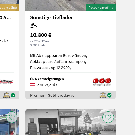
ova mašina
Polovna mašina
Fliegl Fliegl Tieflader DTL 300 AGRAR
Sonstige Tieflader
10.800 €
ul. /
sa 20% PDV-a
9.000 € neto
Mit Abklappbaren Bordwänden,
Abklappbare Auffahrtsrampen,
Erstzulassung 12.2020,
ÖVG Versteigerungen
8570 Štajerska
Premium Gold prodavac