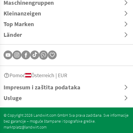
Maschinengruppen
Kleinanzeigen
Top Marken
Länder
Pomoć
Österreich | EUR
Impresum i zaštita podataka
Usluge
© Copyright 2026 Landwirt.com GmbH Sva prava zadržana. Sve informacije
bez garancije – moguće štampane i tipografske greške.
marktplatz@landwirt.com