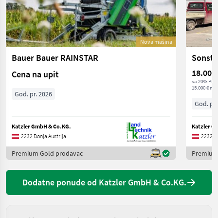
Nova mašina
Bauer Bauer RAINSTAR
18.000
Cena na upit
sa 20% PDV
15.000 € net
God. pr. 2026
God. pr.
Katzler GmbH & Co.KG.
Katzler G
2232 Donja Austrija
2232 Do
Premium Gold prodavac
Premium
Dodatne ponude od Katzler GmbH & Co.KG.