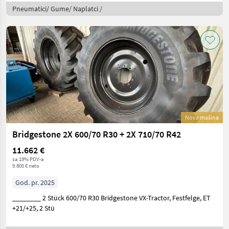
Pneumatici/ Gume/ Naplatci /
Nova mašina
Bridgestone 2X 600/70 R30 + 2X 710/70 R42
11.662 €
sa 19% PDV-a
9.800 € neto
God. pr. 2025
________ 2 Stück 600/70 R30 Bridgestone VX-Tractor, Festfelge, ET
+21/+25, 2 Stü