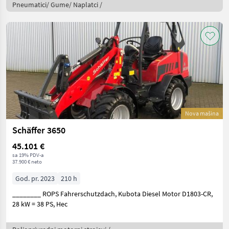
Pneumatici/ Gume/ Naplatci /
Nova mašina
Schäffer 3650
45.101 €
sa 19% PDV-a
37.900 € neto
God. pr. 2023
210 h
________ ROPS Fahrerschutzdach, Kubota Diesel Motor D1803-CR,
28 kW = 38 PS, Hec