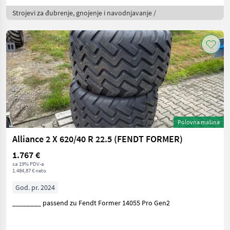
Strojevi za đubrenje, gnojenje i navodnjavanje /
Polovna mašina
Alliance 2 X 620/40 R 22.5 (FENDT FORMER)
1.767 €
sa 19% PDV-a
1.484,87 € neto
God. pr. 2024
________ passend zu Fendt Former 14055 Pro Gen2