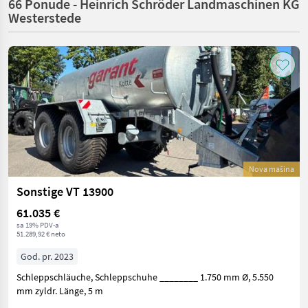
66 Ponude - Heinrich Schröder Landmaschinen KG
Westerstede
Nova mašina
Sonstige VT 13900
61.035 €
sa 19% PDV-a
51.289,92 € neto
God. pr. 2023
Schleppschläuche, Schleppschuhe ________ 1.750 mm Ø, 5.550
mm zyldr. Länge, 5 m