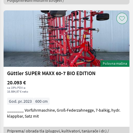
Poljoprivredni motorni strojevi /
Polovna mašina
Güttler SUPER MAXX 60-7 BIO EDITION
20.093 €
sa 19% PDV-a
16.884,87 € neto
God. pr. 2023
600 cm
________ Vorführmaschine, Groß-Federzahnegge, 7-balkig, hydr.
klappbar, Satz mit
Priprema/ obrada tla (plugovi, kultivatori, tanjurače i dr.) /