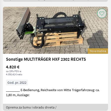
Nova mašina
Sonstige MULTITRÄGER HXF 2302 RECHTS
4.820 €
sa 19% PDV-a
4.050,42 € neto
God. pr. 2022
________ E-Bedienung, Reichweite von Mitte Trägerfahrzeug: ca.
1,80 m, Auslage:
Oprema za šumu i obradu drveta /