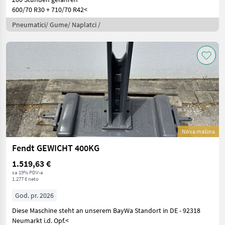
600/70 R30 + 710/70 R42<
Pneumatici/ Gume/ Naplatci /
Nova mašina
Fendt GEWICHT 400KG
1.519,63 €
sa 19% PDV-a
1.277 € neto
God. pr. 2026
Diese Maschine steht an unserem BayWa Standort in DE - 92318
Neumarkt i.d. Opf.<