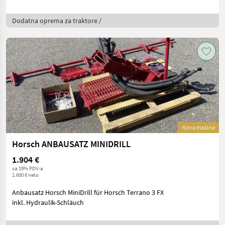
Dodatna oprema za traktore /
Nova mašina
Horsch ANBAUSATZ MINIDRILL
1.904 €
sa 19% PDV-a
1.600 € neto
Anbausatz Horsch MiniDrill für Horsch Terrano 3 FX
inkl. Hydraulik-Schläuch