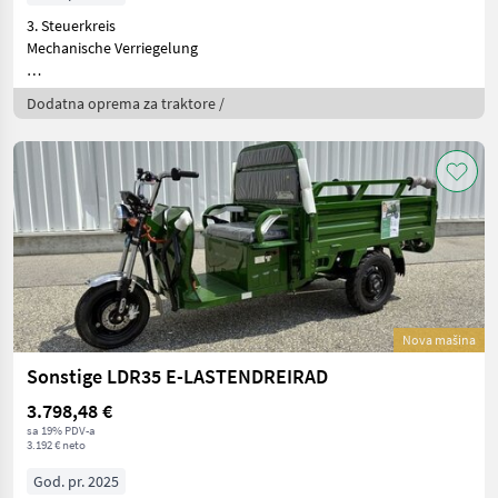
3. Steuerkreis
Mechanische Verriegelung
Diese Maschine steht an uns
Dodatna oprema za traktore /
Nova mašina
Sonstige LDR35 E-LASTENDREIRAD
3.798,48 €
sa 19% PDV-a
3.192 € neto
God. pr. 2025