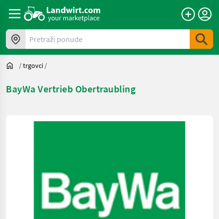
Pretraži ponude
/
trgovci
/
BayWa Vertrieb Obertraubling