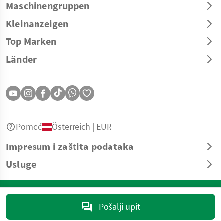
Maschinengruppen
Kleinanzeigen
Top Marken
Länder
Pomoć
Österreich | EUR
Impresum i zaštita podataka
Usluge
© Copyright 2026 Landwirt.com GmbH Sva prava zadržana. Sve informacije
bez garancije – moguće štampane i tipografske greške.
Pošalji upit
marktplatz@landwirt.com