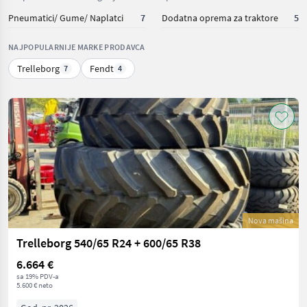
Pneumatici/ Gume/ Naplatci
7
Dodatna oprema za traktore
5
NAJPOPULARNIJE MARKE PRODAVCA
Trelleborg
Fendt
7
4
Nova mašina
Trelleborg 540/65 R24 + 600/65 R38
6.664 €
sa 19% PDV-a
5.600 € neto