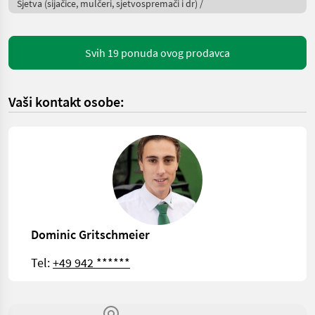
Sjetva (sijačice, mulčeri, sjetvospremači i dr) /
Svih 19 ponuda ovog prodavca
Vaši kontakt osobe:
Dominic Gritschmeier
Tel:
+49 942 ******