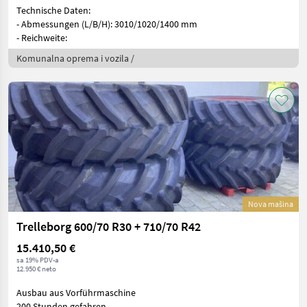
Technische Daten:
- Abmessungen (L/B/H): 3010/1020/1400 mm
- Reichweite:
Komunalna oprema i vozila /
Nova mašina
Trelleborg 600/70 R30 + 710/70 R42
15.410,50 €
sa 19% PDV-a
12.950 € neto
Ausbau aus Vorführmaschine
200 Stunden gefahren