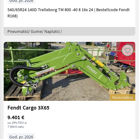
God. pr. 2026
540/65R24 140D Trelleborg TM 800 -40 8 16x 24 ( Bestellcode Fendt
R168)
Pneumatici/ Gume/ Naplatci /
Nova mašina
Fendt Cargo 3X65
9.401 €
sa 19% PDV-a
7.900 € neto
God. pr. 2026