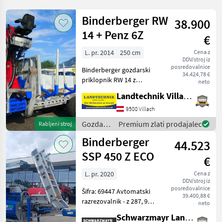
Binderberger RW
38.900
14 + Penz 6Z
€
L. pr. 2014
250 cm
Cena z
DDV/stroj iz
posredovalnice
Binderberger gozdarski
34.424,78 €
priklopnik RW 14 z
neto
dvigalom Penz 6Z, z
Landtechnik Villach GmbH
originalnim lovskim
stolom, z joystickom in
9500 Villach
nožnim upravljanjem,
Gozdarska
Premium zlati prodajalec
Rabljeni stroj
hidravlično samostojno
in
Binderberger
napajanje z dvo
44.523
lesarska
mehanizacija
SSP 450 Z ECO
€
/
Binderberger
L. pr. 2020
Cena z
DDV/stroj iz
posredovalnice
Šifra: 69447 Avtomatski
39.400,88 €
razrezovalnik - z 287, 9
neto
obratovalnih ur - letnik
Schwarzmayr Landtechnik GmbH - Aurolzmünster
izdelave 2020 - s podvozjem