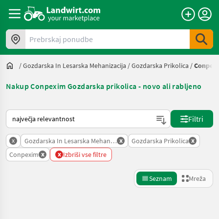
Prebrskaj ponudbe
/
Gozdarska In Lesarska Mehanizacija
/
Gozdarska Prikolica
/
Conpex
Nakup Conpexim Gozdarska prikolica - novo ali rabljeno
Tako je razvrščeno na Landwirt.com
Filtri
x
x
x
Gozdarska In Lesarska Mehanizacija
Gozdarska Prikolica
x
x
Conpexim
Izbriši vse filtre
Seznam
Mreža