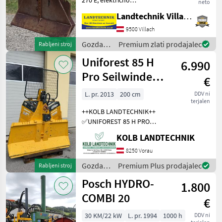
neto
upravljanje, vlečna sila 6 t,
Landtechnik Villach GmbH
zaščitna rešetka, 4 vodila za
vrv, končni kavlji in
9500 Villach
kardanska gred, nosilec za
Gozdarska
Premium zlati prodajalec
Rabljeni stroj
motorno žago
in
Uniforest 85 H
6.990
lesarska
mehanizacija
Pro Seilwinde
€
/
Funkseilwinde
Holzknecht
L. pr. 2013
200 cm
DDV ni
terjalen
Forst
++KOLB LANDTECHNIK++
✅UNIFOREST 85 H PRO
Funkseilwinde ✅8, 5t
KOLB LANDTECHNIK
Zugkraft ✅200cm
Schildbreite
8250 Vorau
✅hydraulischer Seilausstoß
Gozdarska
Premium Plus prodajalec
Rabljeni stroj
✅inkl. TERRA Profi Funk -
in
Posch HYDRO-
Ziehen / Kurzl
1.800
lesarska
mehanizacija
COMBI 20
€
/
Uniforest
30 KM/22 kW
L. pr. 1994
1000 h
DDV ni