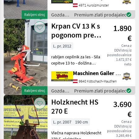
- z mehansko zložljivim
4971 Aurolzmünster
transportnim trakom
Gozdarska
Premium zlati prodajalec
Rabljeni stroj
dolžine 4, 40 m
in
Krpan CV 13 K s
1.890
lesarska
mehanizacija
pogonom prek
€
/
kardanskega
Binderberger
L. pr. 2012
Cena z
DDV/stroj iz
greda
posredovalnice
rabljen cepilnik za les - Sila
1.672,57 €
cepitve 13 to - dolžina
neto
cepljenja do 110 cm - pogon
Maschinen Gailer GmbH
prek kardanskega greda -
kardanski gred - mehanski
9640 Kötschach-Mauthen
dvigalo za hlode -
Gozdarska
Premium zlati prodajalec
Rabljeni stroj
upravljanj
in
Holzknecht HS
3.690
lesarska
mehanizacija
270 E
€
/ Krpan
L. pr. 2007
190 cm
Cena z
DDV/stroj iz
posredovalnice
Vlečna naprava Holzknecht
3.265,49 €
270 E, električno