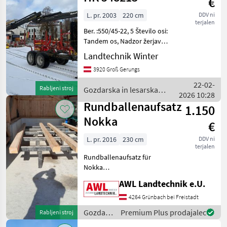
€
/ Nokka
L. pr. 2003
220 cm
DDV ni
terjalen
Ber. :550/45-22, 5 Število osi:
Tandem os, Nadzor žerjava:
Joystick, Pari opornikov: 4
Landtechnik Winter
pari opornikov, Lastna
3920 Groß Gerungs
oskrba z nafto, Neskončni
rotator, Hidravlično
22-02-
Rabljeni stroj
Gozdarska in lesarska
členasto vlečn
2026 10:28
mehanizacija / Nokka
Rundballenaufsatz
1.150
Nokka
€
L. pr. 2016
230 cm
DDV ni
terjalen
Rundballenaufsatz für
Nokka
Doppelrahmenanhänger,
AWL Landtechnik e.U.
Rohrdurchmesser 90mm,
Abstand zwischen den
4264 Grünbach bei Freistadt
Rohren 940mm, Gozdarska
Gozdarska
Premium Plus prodajalec
Rabljeni stroj
in lesarska mehanizacija
in