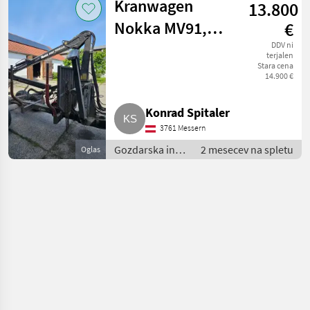
Gozdarska prikolica
Kranwagen
13.800
lesarska
mehanizacija
Nokka MV91,
€
/ Nokka
Kran HK 3467
DDV ni
terjalen
Stara cena
14.900 €
Konrad Spitaler
3761 Messern
Gozdarska in
2 mesecev na spletu
Oglas
lesarska
mehanizacija /
Gozdarska
prikolica