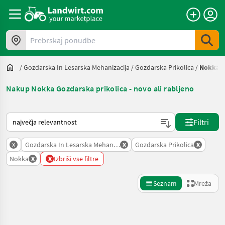
Prebrskaj ponudbe
/
Gozdarska In Lesarska Mehanizacija
/
Gozdarska Prikolica
/
Nokka
Nakup Nokka Gozdarska prikolica - novo ali rabljeno
Tako je razvrščeno na Landwirt.com
Filtri
x
x
x
Gozdarska In Lesarska Mehanizacija
Gozdarska Prikolica
x
x
Nokka
Izbriši vse filtre
Seznam
Mreža