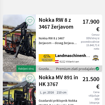
Natančnejše
iskanje
Nokka RW 8 z
17.900
Kategorija
Država
Filtri
4
3467 žerjavom
€
Cena z
Prikaži 8
TRENUTNA
Nokka RW 8 z 3467
Ponastavi
DDV/stroj iz
POT
rezultatov
posredovalnice
žerjavom – doseg žerjava
15.840,71 €
Gozdarska
670 cm – 4 pari opor –
neto
tehnika
hidravlične zavore –
Landmaschinenhandel Ouschan Anton
Gozdarska In
pnevmatike 400/60-15, 5 -
Lesarska
osvetlitev - A-podpori -
9102 Mittertrixen
Mehanizacija
elektromehansko euro
Gozdarska
Premium zlati prodajalec
Rabljeni stroj
Gozdarska
krmil
in
Prikolica
Nokka MV 891 in
21.500
lesarska
Nokka
mehanizacija
HK 3767
€
/ Nokka
IZBERITE
L. pr. 2016
210 cm
Cena
KATEGORIJO
vključuje
DDV
Gozdarski priklopnik Nokka
Nokka
(stopnja