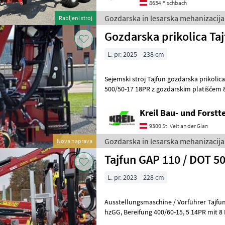
8654 Fischbach
Gozdarska in lesarska mehanizacija 
Rabljeni stroj
Gozdarska prikolica Ta
L. pr. 2025
238 cm
Sejemski stroj Tajfun gozdarska prikolica G
500/50-17 18PR z gozdarskim platiščem 8 lukenj, zaščita
zračnica, 5 parov opornikov,
Kreil Bau- und Forstt
9300 St. Veit an der Glan
Gozdarska in lesarska mehanizacija 
Nova naprava
Tajfun GAP 110 / DOT 5
L. pr. 2023
228 cm
Ausstellungsmaschine / Vorführer Tajfu
hzGG, Bereifung 400/60-15, 5 14PR mit 8 Loch Forstfelge, Ventilschutz
und Schlauch, 5 Rungenpaa