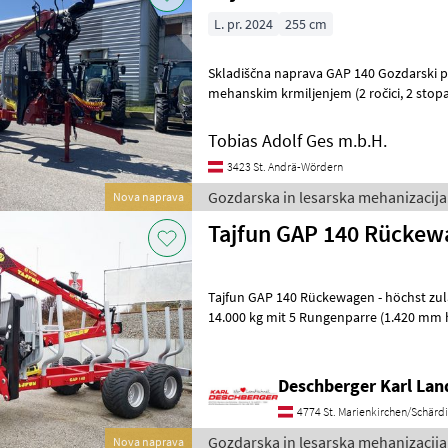
L. pr. 2024
255 cm
Skladiščna naprava GAP 140 Gozdarski pri
mehanskim krmiljenjem (2 ročici, 2 stopalki) - Podporne noge Flap
Down - Zračna zavora na 4 kolesih (
Tobias Adolf Ges m.b.H.
3423 St. Andrä-Wördern
Gozdarska in lesarska mehanizacija 
Nova naprava
Tajfun GAP 140 Rückew
Tajfun GAP 140 Rückewagen - höchst zu
14.000 kg mit 5 Rungenparre (1.420 mm h och), Bereifung: 50
14PR, hydr. Schwenkdeichsel, DOT 5
Deschberger Karl La
4774 St. Marienkirchen/Schärd
Gozdarska in lesarska mehanizacija 
Nova naprava