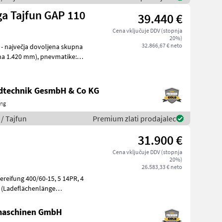
ga Tajfun GAP 110
39.440 €
Cena vključuje DDV (stopnja
20%)
32.866,67 € neto
 - največja dovoljena skupna
ndtechnik GesmbH & Co KG
ing
/ Tajfun
Premium zlati prodajalec
31.900 €
Cena vključuje DDV (stopnja
20%)
26.583,33 € neto
(Ladeflächenlänge
nitt 2, 1
maschinen GmbH