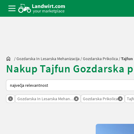
/
Gozdarska In Lesarska Mehanizacija
/
Gozdarska Prikolica
/
Tajfun
Nakup Tajfun Gozdarska pri
Tako je razvrščeno na Landwirt.com
x
x
x
Gozdarska In Lesarska Mehanizacija
Gozdarska Prikolica
Taj