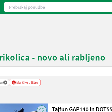
Prebrskaj ponudbe
kolica - novo ali rabljeno
x
x
fun
Izbriši vse filtre
Tajfun GAP140 in DOT5