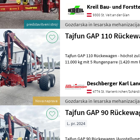
Kreil Bau- und Forstt
9300 St. Veit an der Glan
Gozdarska in lesarska mehanizacija 
predstavitveni stroj
Tajfun GAP 110 Rückew
Tajfun GAP 110 Rückewagen - höchst zulässiges Gesamtgewicht:
11.000 kg mit 5 Rungenparre (1.420 mm h och), Bereifung: 40
14PR, hydr. Schwenkdeichsel, DOT
Deschberger Karl La
4774 St. Marienkirchen/Schärd
Gozdarska in lesarska mehanizacija 
Nova naprava
Tajfun GAP 90 Rückewa
L. pr. 2024
Tajfun GAP 90 Rückewagen (Ausstellungs