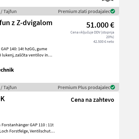
/ Tajfun
Premium zlati prodajalec
jfun z Z-dvigalom
51.000 €
Cena vključuje DDV (stopnja
20%)
42.500 € neto
AP 140: 14t hzGG, gume
 ventilov in
echnik
/ Tajfun
Premium Plus prodajalec
0K
Cena na zahtevo
n Forstanhänger GAP 110 : 11t