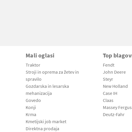
Mali oglasi
Top blago
Traktor
Fendt
Stroji in oprema za žetev in
John Deere
spravilo
Steyr
Gozdarska in lesarska
New Holland
mehanizacija
Case IH
Govedo
Claas
Konji
Massey Fergu
Krma
Deutz-Fahr
Kmetijski job market
Direktna prodaja