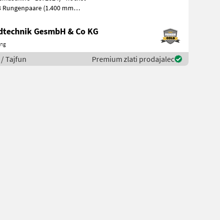
 3 Rungenpaare (1.400 mm
ndtechnik GesmbH & Co KG
ing
/ Tajfun
Premium zlati prodajalec