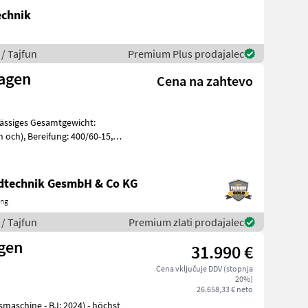
echnik
/ Tajfun
Premium Plus prodajalec
agen
Cena na zahtevo
0/60-15, 5
ndtechnik GesmbH & Co KG
ing
/ Tajfun
Premium zlati prodajalec
gen
31.990 €
Cena vključuje DDV (stopnja
20%)
26.658,33 € neto
maschine - BJ: 2024) - höchst