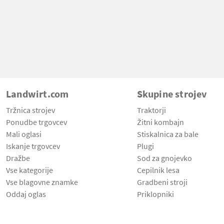
Landwirt.com
Skupine strojev
Tržnica strojev
Traktorji
Ponudbe trgovcev
Žitni kombajn
Mali oglasi
Stiskalnica za bale
Iskanje trgovcev
Plugi
Dražbe
Sod za gnojevko
Vse kategorije
Cepilnik lesa
Vse blagovne znamke
Gradbeni stroji
Oddaj oglas
Priklopniki