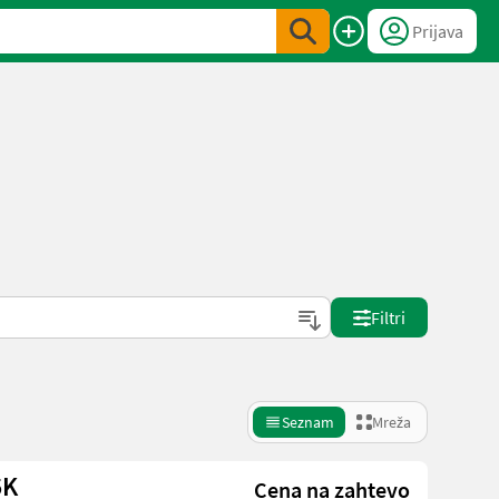
Prijava
Filtri
Seznam
Mreža
5K
Cena na zahtevo