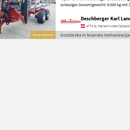
zulässiges Gesamtgewicht: 9.000 kg mit
hoch), Bereifung: 400/60-15, 5 14PR
Deschberger Karl La
4774 St. Marienkirchen/Schärd
Gozdarska in lesarska mehanizacija 
Nova naprava