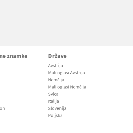
vne znamke
Države
Avstrija
Mali oglasi Avstrija
Nemčija
Mali oglasi Nemčija
Švica
Italija
son
Slovenija
Poljska