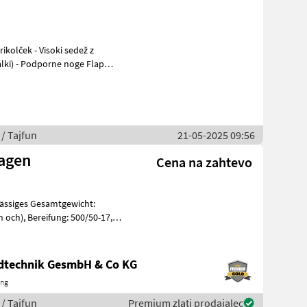
kolček - Visoki sedež z
/ Tajfun
21-05-2025 09:56
agen
Cena na zahtevo
lässiges Gesamtgewicht:
0/50-17, 5
ndtechnik GesmbH & Co KG
ing
/ Tajfun
Premium zlati prodajalec