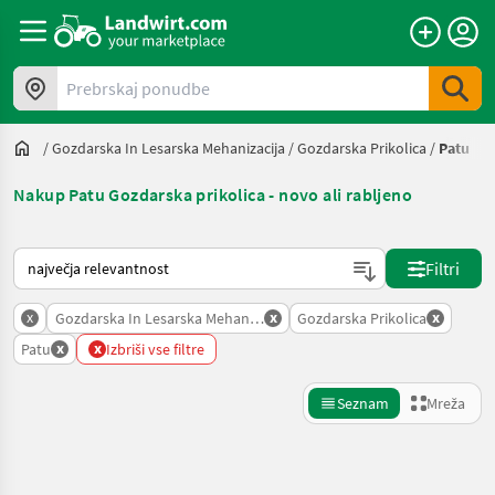
Prebrskaj ponudbe
/
Gozdarska In Lesarska Mehanizacija
/
Gozdarska Prikolica
/
Patu
Nakup Patu Gozdarska prikolica - novo ali rabljeno
Tako je razvrščeno na Landwirt.com
Filtri
x
x
x
Gozdarska In Lesarska Mehanizacija
Gozdarska Prikolica
x
x
Patu
Izbriši vse filtre
Seznam
Mreža