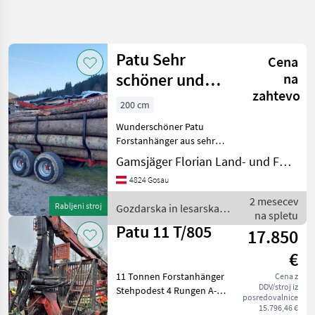
Natančnejše
iskanje
Patu Sehr
Cena
Kategorija
Država
Filtri
4
schöner und
na
zahtevo
wenig
200 cm
Prikaži 7
TRENUTNA
Ponastavi
gebrauchter
POT
rezultatov
Wunderschöner Patu
Forstanhänger
Gozdarska
Forstanhänger aus sehr
tehnika
gepflegtem kleinen
Gamsjäger Florian Land- und Forsttechnik
privaten Brennholz-
Gozdarska In
4824 Gosau
Lesarska
Umgang mit seltener
Mehanizacija
Verwendung, wie auf den
2 mesecev
Rabljeni stroj
Gozdarska in lesarska
Gozdarska
Bildern zu sehen ist. Kein
na spletu
mehanizacija / Patu
Prikolica
Stirngitter be
Patu 11 T/805
17.850
Patu
€
IZBERITE
11 Tonnen Forstanhänger
Cena z
KATEGORIJO
DDV/stroj iz
Stehpodest 4 Rungen A-
posredovalnice
Abstellstützen 8m Kran mit
Patu
15.796,46 €