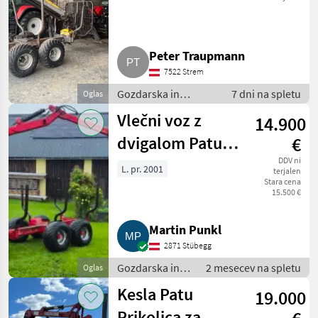
Peter Traupmann
7522 Strem
Gozdarska in
7 dni na spletu
Oglas
lesarska
Vlečni voz z
14.900
mehanizacija /
Gozdarska prikolica
dvigalom Patu
€
100, 10 t Voz
DDV ni
L. pr. 2001
terjalen
Stara cena
Patu 597, 6 m
15.500 €
Martin Punkl
2871 Stübegg
Gozdarska in
2 mesecev na spletu
Oglas
lesarska
Kesla Patu
19.000
mehanizacija /
Gozdarska
Prikolica za