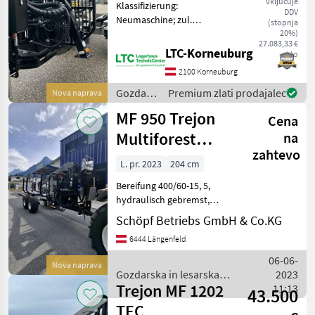
vključuje
Klassifizierung:
MF
DDV
950
Neumaschine; zul.
(stopnja
Gesamtgewicht (kg): 10500;
20%)
MF950
27.083,33 €
Achsenzahl: 2;
LTC-Korneuburg
neto
Laderaumbreite (cm): 206;
MARKETPLACE
2100 Korneuburg
Kran: Ja; Kranreichweite:
7800; Anzahl Teleskop: 1;
Gozdarska
Premium zlati prodajalec
Nova naprava
Ponudbe
Mali
Marketplace
Anzahl der
in
trgovcev
oglasi
MF 950 Trejon
Cena
lesarska
mehanizacija
Multiforest
na
/ Trejon
zahtevo
V6500
L. pr. 2023
204 cm
Bereifung 400/60-15, 5,
hydraulisch gebremst,
Schwenkdeichsel,
Schöpf Betriebs GmbH & Co.KG
ausklappbare
6444 Längenfeld
Beleuchtungsanlage,
Stehplattform mit
06-06-
Nova naprava
abklappbarer Aufstiegshilfe
Gozdarska in lesarska
2023
Greifer Hardox 120 cm Og
Trejon MF 1202
mehanizacija / Trejon
11:13
43.500
TEC