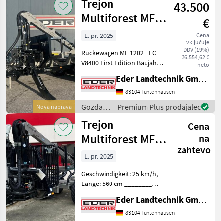
Trejon
Stehpo
43.500
lesarska
mehanizacija
Multiforest MF
€
/ Trejon
1202 TEC V8400
L. pr. 2025
Cena
vključuje
First Edition
DDV (19%)
Rückewagen MF 1202 TEC
36.554,62 €
V8400 First Edition Baujahr:
neto
2025 Anhänger MF1202 TEC
Eder Landtechnik GmbH
Zul. Gesamtgewicht: 12.000
kg Massiver Doppelrahmen
83104 Tuntenhausen
für mehr Stabilität
Gozdarska
Premium Plus prodajalec
Nova naprava
Stehpodest üb
in
Trejon
Cena
lesarska
mehanizacija
Multiforest MF
na
/ Trejon
zahtevo
1050 V7800
L. pr. 2025
Geschwindigkeit: 25 km/h,
Länge: 560 cm ________
Rückewagen MF 1050 V7800
Eder Landtechnik GmbH
Lagermaschine Anhänger
MF1050 Zul.
83104 Tuntenhausen