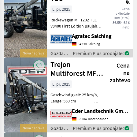
€
L. pr. 2025
Cena
vključuje
DDV (19%)
Rückewagen MF 1202 TEC
36.554,62 €
V8400 First Edition Baujahr:
neto
2025 Anhänger MF1202 TEC
Agratec Salching
Zul. Gesamtgewicht: 12.000
kg Massiver Doppelrahmen
94330 Salching
für mehr Stabilität
Gozdarska
Premium Plus prodajalec
Nova naprava
Stehpodest über
in
Trejon
Cena
lesarska
mehanizacija
Multiforest MF
na
/ Trejon
zahtevo
1050 V7800
L. pr. 2025
Geschwindigkeit: 25 km/h,
Länge: 560 cm ________
Rückewagen MF 1050 /
Eder Landtechnik GmbH
V7800 Lagermaschine
Anhänger MF1050 Zul.
83104 Tuntenhausen
Gesamtgewicht: 10.500 kg
Gozdarska
Premium Plus prodajalec
Nova naprava
Massives Zentrahlrohr
in