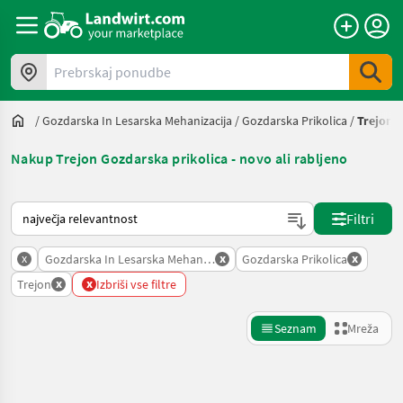
Prebrskaj ponudbe
/
Gozdarska In Lesarska Mehanizacija
/
Gozdarska Prikolica
/
Trejon
Nakup Trejon Gozdarska prikolica - novo ali rabljeno
Tako je razvrščeno na Landwirt.com
Filtri
x
x
x
Gozdarska In Lesarska Mehanizacija
Gozdarska Prikolica
x
x
Trejon
Izbriši vse filtre
Seznam
Mreža