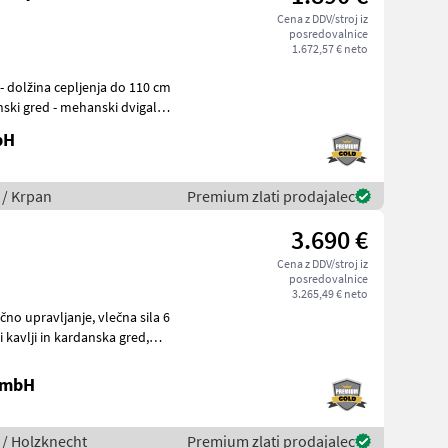
Cena z DDV/stroj iz
posredovalnice
1.672,57 € neto
ski gred - mehanski dvigalo
bH
 / Krpan
Premium zlati prodajalec
3.690 €
Cena z DDV/stroj iz
posredovalnice
3.265,49 € neto
 GmbH
 / Holzknecht
Premium zlati prodajalec