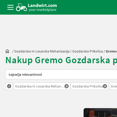
/
Gozdarska In Lesarska Mehanizacija
/
Gozdarska Prikolica
/
Gremo
Nakup Gremo Gozdarska pri
Tako je razvrščeno na Landwirt.com
x
x
x
Gozdarska In Lesarska Mehanizacija
Gozdarska Prikolica
Gr