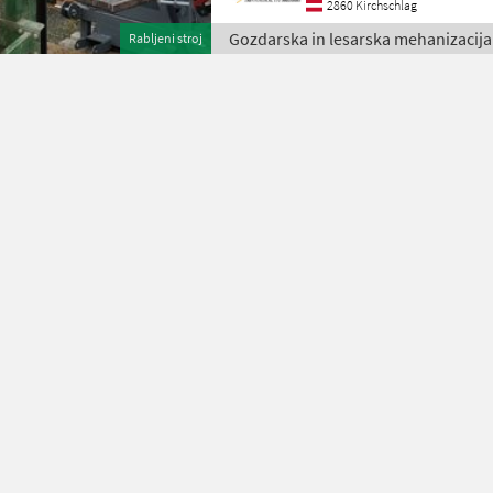
2860 Kirchschlag
Gozdarska in lesarska mehanizacija
Rabljeni stroj