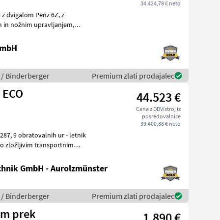
34.424,78 € neto
z dvigalom Penz 6Z, z
 GmbH
 / Binderberger
Premium zlati prodajalec
Z ECO
44.523 €
Cena z DDV/stroj iz
posredovalnice
39.400,88 € neto
hnik GmbH - Aurolzmünster
 / Binderberger
Premium zlati prodajalec
om prek
1.890 €