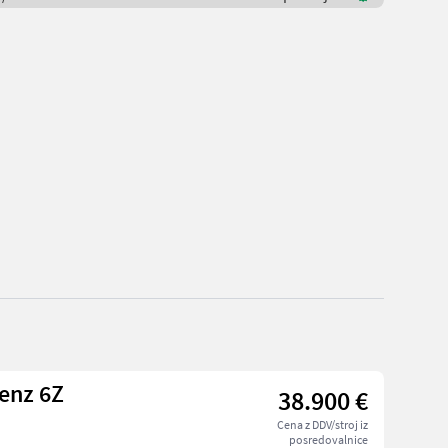
enz 6Z
38.900 €
Cena z DDV/stroj iz
posredovalnice