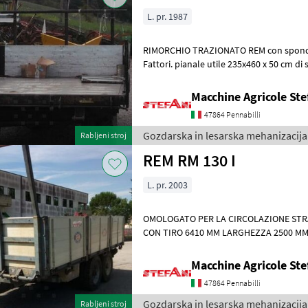
L. pr. 1987
RIMORCHIO TRAZIONATO REM con sponde r
Fattori. pianale utile 235x460 x 50 cm d
funzionale, pianale ancora in ot
Macchine Agricole Ste
47864 Pennabilli
Gozdarska in lesarska mehanizacij
Rabljeni stroj
REM RM 130 I
L. pr. 2003
OMOLOGATO PER LA CIRCOLAZIONE STRADALE LUNGHEZ
CON TIRO 6410 MM LARGHEZZA 2500 MM
RIBALTAMENTO POSTERIORE 43° INCLIN
Macchine Agricole Ste
47864 Pennabilli
Gozdarska in lesarska mehanizacij
Rabljeni stroj