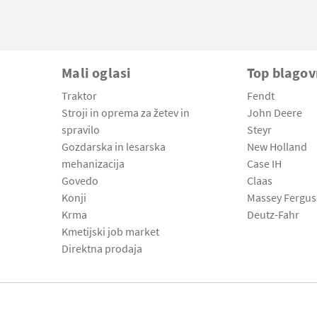
Mali oglasi
Top blago
Traktor
Fendt
Stroji in oprema za žetev in
John Deere
spravilo
Steyr
Gozdarska in lesarska
New Holland
mehanizacija
Case IH
Govedo
Claas
Konji
Massey Fergu
Krma
Deutz-Fahr
Kmetijski job market
Direktna prodaja