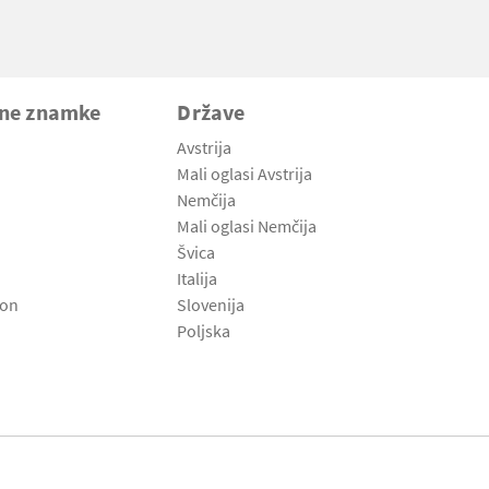
vne znamke
Države
Avstrija
Mali oglasi Avstrija
Nemčija
Mali oglasi Nemčija
Švica
Italija
son
Slovenija
Poljska