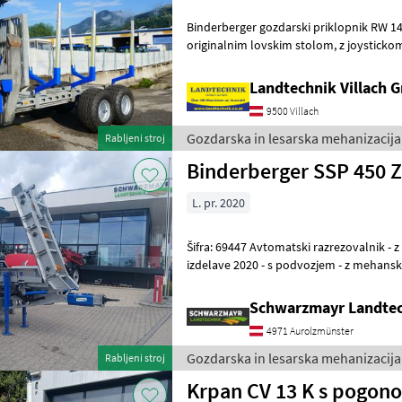
Binderberger gozdarski priklopnik RW 14 
originalnim lovskim stolom, z joystickom in nožnim upravljanjem,
hidravlično samostojno napajanje z dvo
Landtechnik Villach
9500 Villach
Gozdarska in lesarska mehanizacija
Rabljeni stroj
Binderberger SSP 450 
L. pr. 2020
Šifra: 69447 Avtomatski razrezovalnik - z 287, 9 obratovalnih ur - letnik
izdelave 2020 - s podvozjem - z mehansko zložljivim transportnim
trakom dolžine 4, 40 m
Schwarzmayr Landtec
4971 Aurolzmünster
Gozdarska in lesarska mehanizacija
Rabljeni stroj
Krpan CV 13 K s pogon