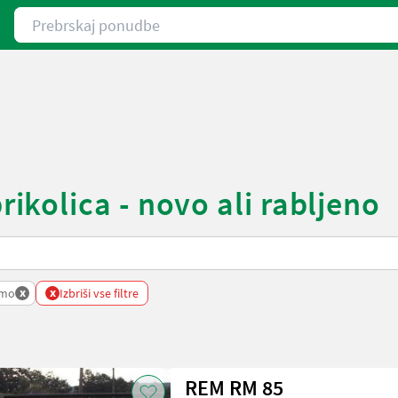
Prebrskaj ponudbe
kolica - novo ali rabljeno
x
x
emo
Izbriši vse filtre
REM RM 85