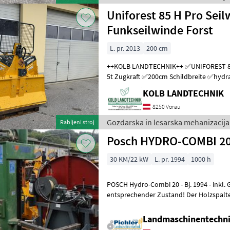
Uniforest 85 H Pro Sei
Funkseilwinde Forst
L. pr. 2013
200 cm
++KOLB LANDTECHNIK++ ✅UNIFOREST 85 H PRO Funkseilwinde ✅8,
5t Zugkraft ✅200cm Schildbreite ✅hydra
TERRA Profi Funk - Ziehen / Kurzl
KOLB LANDTECHNIK
8250 Vorau
Gozdarska in lesarska mehanizacija 
Rabljeni stroj
Posch HYDRO-COMBI 2
30 KM/22 kW
L. pr. 1994
1000 h
POSCH Hydro-Combi 20 - Bj. 1994 - inkl. Gelenkwelle Dem Alter
entsprechender Zustand! Der Holzspalter der Marke Posch, Modell
POSCH Hydro-Combi 20, ist ein
Landmaschinentechni