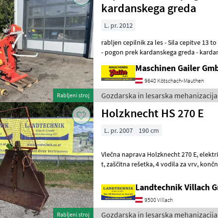
kardanskega greda
L. pr. 2012
rabljen cepilnik za les - Sila cepitve 13 to - dolžina cepljenja do 110 cm
- pogon prek kardanskega greda - kardan
za hlode - upravljanj
Maschinen Gailer Gm
9640 Kötschach-Mauthen
Gozdarska in lesarska mehanizacija
Rabljeni stroj
Holzknecht HS 270 E
L. pr. 2007
190 cm
Vlečna naprava Holzknecht 270 E, električno upravljanje, vlečna sila 6
t, zaščitna rešetka, 4 vodila za vrv, končni kavlji in kardanska gred,
nosilec za motorno žago
Landtechnik Villach
9500 Villach
Gozdarska in lesarska mehanizacija
Rabljeni stroj