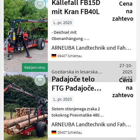
Källefall FB15D
Cena
lesarska
mehanizacija
mit Kran FB40L
na
/
zahtevo
Källefall
L. pr. 2025
- Deichsel mit
Obenanhängung -
Auflaufbremse - Bereifung
ARNEUBA Landtechnik und Fahrzeuge GmbH Vertrieb und Service
10.0/80-12 10PR mit
09487 Schlettau
Rillenprofil -
Eigenölversorgung mit
27-10-
Rabljeni stroj
Hydraulikagreggat -
Gozdarska in lesarska
2025
Werkzeugkasten -
Padajoče telo
mehanizacija / Källefall
04:32
Cena
geschlossen
FTG Padajoče
na
zahtevo
telo
L. pr. 2025
FB50D+FB63TS
Sistem stisnjenega zraka 2
Žerjav
tokokrog Pnevmatike 480/
17 palcev črna platišča
ARNEUBA Landtechnik und Fahrzeuge GmbH Vertrieb und Service
Žerjav FB63TS s povečano
09487 Schlettau
dvižno zmogljivostjo in