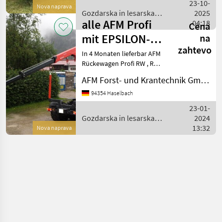
vrtljivim momentom Širina
23-10-
Nova naprava
odpiranja kleš
Gozdarska in lesarska
2025
alle AFM Profi
mehanizacija / Källefall
04:18
Cena
mit EPSILON-
na
zahtevo
Kran
In 4 Monaten lieferbar AFM
Rückewagen Profi RW , Rw
16 oder RW 20 Absoluter
AFM Forst- und Krantechnik GmbH
Profi Rückewagen mit groß
dimensionierter Achse mit
94354 Haselbach
Präzisionsverbindung
23-01-
zwischen Achs
Gozdarska in lesarska
2024
mehanizacija / Källefall
13:32
Nova naprava