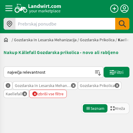
Prebrskaj ponudbe
/
Gozdarska In Lesarska Mehanizacija
/
Gozdarska Prikolica
/
Kaellefa
Nakup Källefall Gozdarska prikolica - novo ali rabljeno
Tako je razvrščeno na Landwirt.com
Filtri
x
x
x
Gozdarska In Lesarska Mehanizacija
Gozdarska Prikolica
x
x
Kaellefall
Izbriši vse filtre
Seznam
Mreža