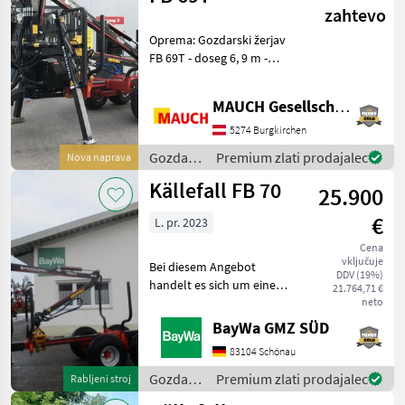
/
zahtevo
Källefall
Oprema: Gozdarski žerjav
FB 69T - doseg 6, 9 m -
notranje nameščen cilinder
v teleskopskem ročaju -
MAUCH Gesellschaft m.b.H. & Co.KG
širokokotni sklep - dvigalni
moment 47 kNm - Glavni
5274 Burgkirchen
izteg pripr
Gozdarska
Premium zlati prodajalec
Nova naprava
in
Källefall FB 70
25.900
lesarska
mehanizacija
€
L. pr. 2023
/
Källefall
Cena
vključuje
Bei diesem Angebot
DDV (19%)
handelt es sich um eine
21.764,71 €
überlagerte Neumaschine
neto
FB70 mit Kran FB 53T -
BayWa GMZ SÜD
Zentralrohrahmen - Gerade
83104 Schönau
Deichsel - Stabile
Schutzgitter - Teleskopische
Gozdarska
Premium zlati prodajalec
Rabljeni stroj
in