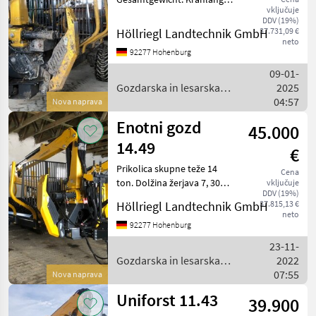
vključuje
7, 30 Meter 85 KN Hubkraft
DDV (19%)
Druckluftbremse auf 4
Höllriegl Landtechnik GmbH
37.731,09 €
Räder Lenkdeichsel 4
neto
92277 Hohenburg
Rungenpaare Rahmen
ausziehbar hydraulische
09-01-
Vorsteu
Gozdarska in lesarska
2025
mehanizacija / Uniforst
04:57
Nova naprava
Enotni gozd
45.000
14.49
€
Prikolica skupne teže 14
Cena
ton. Dolžina žerjava 7, 30
vključuje
DDV (19%)
metra Nosilnost 85 KN
Höllriegl Landtechnik GmbH
37.815,13 €
Zračna zavora na 4 kolesih
neto
krmilna ojnica 4 pari
92277 Hohenburg
opornikov Okvir raztegljiv
23-11-
Elektromehansko
Gozdarska in lesarska
2022
mehanizacija / Uniforst
07:55
Nova naprava
Uniforst 11.43
39.900