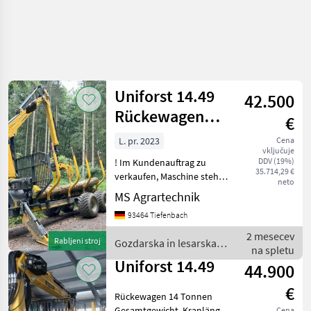
Uniforst 14.49
42.500
Rückewagen
€
8573 Forstkran
L. pr. 2023
Cena
vključuje
Druckluft
DDV (19%)
! Im Kundenauftrag zu
35.714,29 €
verkaufen, Maschine steht
neto
noch beim Kunden !
MS Agrartechnik
Uniforst Rückewagen - Typ:
93464 Tiefenbach
14.49 - Ersteinsatz 2023 - 15,
5 to zul. Gesamtgewicht -
2 mesecev
Rabljeni stroj
Gozdarska in lesarska
Bereifung 500/
na spletu
mehanizacija / Uniforst
Uniforst 14.49
44.900
€
Rückewagen 14 Tonnen
Gesamtgewicht. Kranlänge
Cena