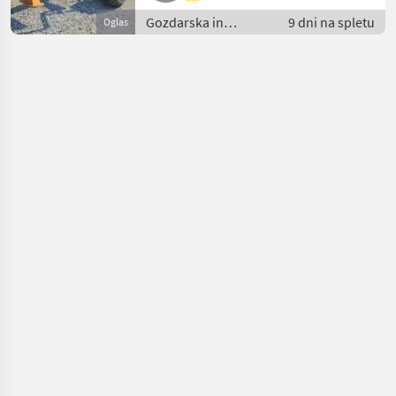
Gozdarska in
9 dni na spletu
Oglas
lesarska
mehanizacija /
Gozdarska prikolica