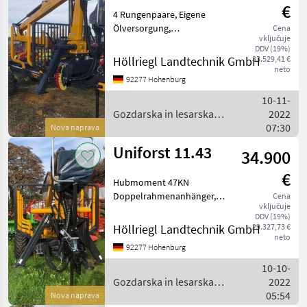
€
4 Rungenpaare, Eigene
Ölversorgung,
Cena
vključuje
Druckluftanlage. 2 Hebel
DDV (19%)
Euro Steuerung 400/60 - 15,
Höllriegl Landtechnik GmbH
33.529,41 €
5 Räder LED Beleuchtung
neto
92277 Hohenburg
Gozdarska in lesarska
mehanizacija Gozdarska
10-11-
prikoli
Gozdarska in lesarska
2022
mehanizacija / Uniforst
07:30
Nova naprava
Uniforst 11.43
34.900
€
Hubmoment 47KN
Doppelrahmenanhänger,
Cena
vključuje
LED Beleuchtung 2 Hebel
DDV (19%)
Euro Steuerung ( Drehhebel
Höllriegl Landtechnik GmbH
29.327,73 €
) Lenkdeichsel,
neto
92277 Hohenburg
Rahmenverlängerung
ausziehbar,
10-10-
Betriebserlaubnis 25 km/h
Gozdarska in lesarska
2022
4 Ru
mehanizacija / Uniforst
05:54
Nova naprava