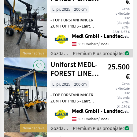
€
/
943-Z/690-47T
Uniforst
L. pr. 2025
200 cm
Cena
vključuje
DDV
- TOP FORSTANHÄNGER
(stopnja
ZUM TOP PREIS • Laut
20%)
Aktion •
22.916,67 €
Medl GmbH - Landtechnik Großhandel
neto
Zentralrahmenanhänger •
Pendelbremse • Ergo
3671 Marbach/Donau
Drehhebelsteuerung •
Gozdarska
Premium Plus prodajalec
Nova naprava
47knm Hubmoment • 800kg
in
Uniforst MEDL-
auf 4mt Hubkraft
25.500
lesarska
mehanizacija
FOREST-LINE
€
/
943-Z/630-39T
Uniforst
L. pr. 2025
200 cm
Cena
vključuje
DDV
- TOP FORSTANHÄNGER
(stopnja
ZUM TOP PREIS • Laut
20%)
Aktion •
21.250 €
Medl GmbH - Landtechnik Großhandel
neto
Zentralrahmenanhänger •
Pendelbremse • Ergo
3671 Marbach/Donau
Drehhebelsteuerung •
Gozdarska
Premium Plus prodajalec
Nova naprava
39knm Hubmoment • 680kg
in