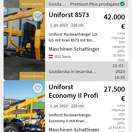
auf 4mt Hubkraft • 11knm
Gozdarska
Premium Plus prodajalec
Nova naprava
Schwenkmoment •
in
Uniforst 8573
Endlosrotato
42.000
lesarska
mehanizacija
€
L. pr. 2023
220 cm
/
Uniforst
Cena
Uniforst Rückeanhänger 12t
vključuje
GG mit Kran 8573 mit 8m
DDV
Greifweite. Flow down
(stopnja
Maschinen Schattinger
20%)
Abstellstützen. Auf Wunsch
35.000 €
8510 Stainz
Eigenölversorgung mit
neto
Zahnrad oder
21-01-
Kolbenpumpe. 4 Rad
Gozdarska in lesarska
2023
Bremse, 140
Nova naprava
mehanizacija / Uniforst
16:35
Uniforst
27.500
Economy II Profi
€
L. pr. 2023
220 cm
Cena
vključuje
DDV
Uniforst Rückeanhänger
(stopnja
Economy II mit Kran
20%)
Reichweite mit Zange 6, 9m,
22.916,67 €
Maschinen Schattinger
neto