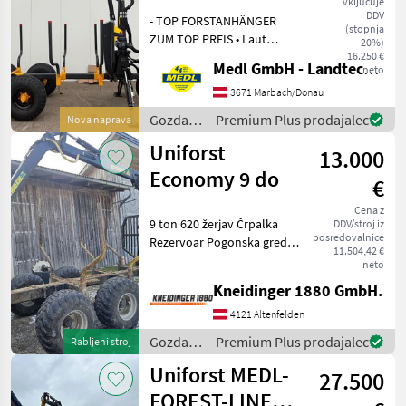
vključuje
DDV
- TOP FORSTANHÄNGER
(stopnja
MARKETPLACE
ZUM TOP PREIS • Laut
20%)
Aktion •
16.250 €
Ponudbe
Mali
Medl GmbH - Landtechnik Großhandel
neto
Marketplace
Zentralrahmenanhänger •
trgovcev
oglasi
Pendelbremse • Ergo
3671 Marbach/Donau
Drehhebelsteuerung •
Gozdarska
Premium Plus prodajalec
Nova naprava
32knm Hubmoment • 700kg
in
Uniforst
auf 4mt Hubkraft
13.000
lesarska
mehanizacija
Economy 9 do
€
/
Uniforst
Cena z
9 ton 620 žerjav Črpalka
DDV/stroj iz
posredovalnice
Rezervoar Pogonska gred
11.504,42 €
WW Upravljanje z ročico
neto
Hidravlična zavora na eni
Kneidinger 1880 GmbH.
osi Platforma A-nosilci
Spodnje priklopno mesto
4121 Altenfelden
Vrtljivka Grabile
Gozdarska
Premium Plus prodajalec
Rabljeni stroj
in
Uniforst MEDL-
27.500
lesarska
mehanizacija
FOREST-LINE