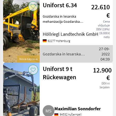
Uniforst 6.34
22.610
€
Gozdarska in lesarska
mehanizacija Gozdarska
Cena
vključuje
prikolica
DDV (19%)
Höllriegl Landtechnik GmbH
19.000 €
neto
92277 Hohenburg
27-09-
Gozdarska in lesarska
2022
mehanizacija / Uniforst
04:39
Nova naprava
Uniforst 9 t
12.900
Rückewagen
€
DDV ni
terjalen
Maximilian Sonndorfer
94532 Außernzell