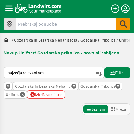
Prebrskaj ponudbe
/
Gozdarska In Lesarska Mehanizacija
/
Gozdarska Prikolica
/
Uniforst
Nakup Uniforst Gozdarska prikolica - novo ali rabljeno
Tako je razvrščeno na Landwirt.com
Filtri
x
x
x
Gozdarska In Lesarska Mehanizacija
Gozdarska Prikolica
x
x
Uniforst
Izbriši vse filtre
Seznam
Mreža