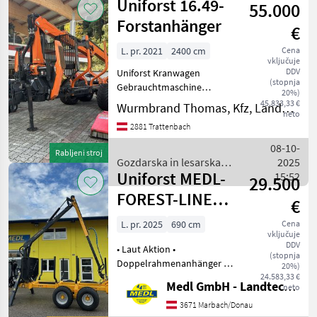
Uniforst 16.49-
auf 4mt Hubkraft
55.000
lesarska
mehanizacija
Forstanhänger
€
/
Uniforst
L. pr. 2021
2400 cm
Cena
vključuje
DDV
Uniforst Kranwagen
(stopnja
Gebrauchtmaschine
20%)
Baujahr: 2021
45.833,33 €
Wurmbrand Thomas, Kfz, Landmaschinen, Reparatur
neto
Schwenkdeichsel
2881 Trattenbach
Eigengewicht: 5620kg
Höchst zulässiges
08-10-
Rabljeni stroj
Gesamtgewicht: 16000kg
Gozdarska in lesarska
2025
Bereifung: 550/45-22.
Uniforst MEDL-
mehanizacija / Uniforst
15:52
29.500
FOREST-LINE
€
943-D/690-47T
L. pr. 2025
690 cm
Cena
vključuje
DDV
• Laut Aktion •
(stopnja
Doppelrahmenanhänger •
20%)
Pendelbremse • Ergo
24.583,33 €
Medl GmbH - Landtechnik Großhandel
neto
Drehhebelsteuerung •
47knm Hubmoment • 800kg
3671 Marbach/Donau