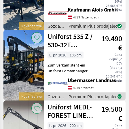
20%)
hydraulische Knickdeichsel
26.666,67 €
Kaufmann Alois GmbH
Palms
neto
(2 Zylinder) -
Teleskopstützfüße (290cm
4723 Natternbach
Abstützbreite) - 4 Paar
BMF
Gozdarska
Premium Plus prodajalec
Nova naprava
Rungen
in
Uniforst 535 Z /
Binderberger
19.490
lesarska
mehanizacija
530-32T
€
/
Farmi
Forsranhänger
Uniforst
L. pr. 2026
185 cm
Cena
vključuje
Country
DDV
Zum Verkauf steht ein
(stopnja
Uniforst Forstanhänger Im
20%)
Prikaži
lieferumfang ist enthalten:
16.241,67 €
vse
Übermasser Landmaschinenhandel
neto
Forstkran: + 5, 3 m
(44)
Einfachteleskop + 32 kNm
4240 Freistadt
Hubmoment + Holzgreifer
MODEL
Gozdarska
Premium Plus prodajalec
Nova naprava
FB 160 +
in
Uniforst MEDL-
19.500
lesarska
mehanizacija
FOREST-LINE
€
11.43
/
535-Z/530-32T
Uniforst
L. pr. 2026
200 cm
Cena
14.49