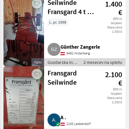
Seilwinde
1.400
mehanizacija /
Gozdarski vitli
Fransgard 4 t V
€
4000 S
DDV ni
L. pr. 1998
terjalen
Stara cena
1.550 €
Günther Zangerle
6492 Imsterberg
Gozdarska in
2 mesecev na spletu
Oglas
lesarska
Fransgard
2.100
mehanizacija /
Gozdarski vitli
Seilwinde
€
DDV ni
terjalen
Stara cena
2.350 €
A .
2100 Leobendorf