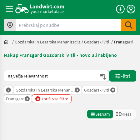
Prebrskaj ponudbe
/
Gozdarska In Lesarska Mehanizacija
/
Gozdarski Vitli
/
Fransgard
Nakup Fransgard Gozdarski vitli - novo ali rabljeno
Tako je razvrščeno na Landwirt.com
Filtri
x
x
x
Gozdarska In Lesarska Mehanizacija
Gozdarski Vitli
x
x
Fransgard
Izbriši vse filtre
Seznam
Mreža