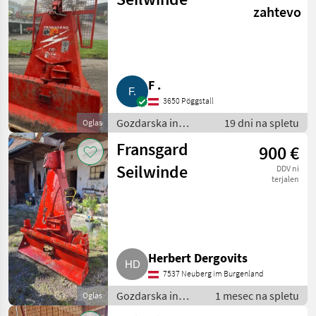
zahtevo
F .
3650 Pöggstall
Gozdarska in
19 dni na spletu
Oglas
lesarska
Fransgard
900 €
mehanizacija /
Gozdarski vitli
Seilwinde
DDV ni
terjalen
Herbert Dergovits
7537 Neuberg im Burgenland
Gozdarska in
1 mesec na spletu
Oglas
lesarska