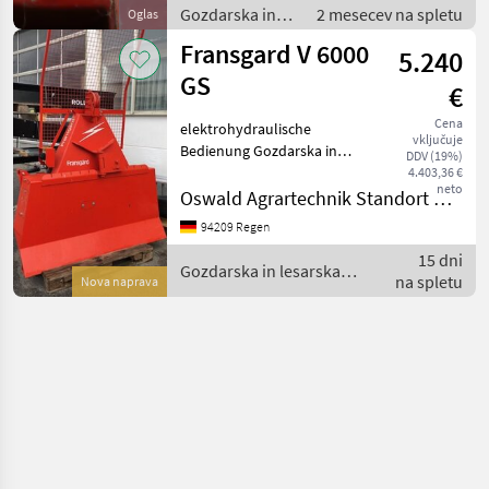
Gozdarska in
2 mesecev na spletu
Oglas
lesarska
Fransgard V 6000
5.240
mehanizacija /
Gozdarski vitli
GS
€
Cena
elektrohydraulische
vključuje
Bedienung Gozdarska in
DDV (19%)
lesarska mehanizacija
4.403,36 €
neto
Gozdarski vitli
Oswald Agrartechnik Standort Regen
94209 Regen
15 dni
Gozdarska in lesarska
na spletu
Nova naprava
mehanizacija / Fransgard