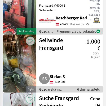
vključuje
DDV
Fransgard V 6000 S
(stopnja
Seilwinde
20%)
elektrohydraulisch kompl.
4.083,33 €
Deschberger Karl Landtechnik GesmbH & Co KG
neto
wie besichtigt mit 75 m Seil
Dm 12 mm, untere
4774 St. Marienkirchen/Schärding
Seileinlaufrolle,
Gozdarska
Premium zlati prodajalec
Rabljeni stroj
Schutzgitter, Seilendstück, 2
in
Seilgleiter, Abs
Seilwinde
1.000
lesarska
mehanizacija
Fransgard
€
/
DDV ni
Fransgard
terjalen
Stefan S
3355 Ertl
Gozdarska in
6 dni na spletu
Oglas
lesarska
Suche Fransgard
Cena
mehanizacija /
Gozdarski vitli
na
Seilwinde