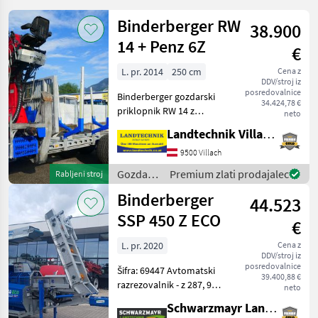
Binderberger RW
38.900
14 + Penz 6Z
€
L. pr. 2014
250 cm
Cena z
DDV/stroj iz
posredovalnice
Binderberger gozdarski
34.424,78 €
priklopnik RW 14 z
neto
dvigalom Penz 6Z, z
Landtechnik Villach GmbH
originalnim lovskim
stolom, z joystickom in
9500 Villach
nožnim upravljanjem,
Gozdarska
Premium zlati prodajalec
Rabljeni stroj
hidravlično samostojno
in
Binderberger
napajanje z dvo
44.523
lesarska
mehanizacija
SSP 450 Z ECO
€
/
Binderberger
L. pr. 2020
Cena z
DDV/stroj iz
posredovalnice
Šifra: 69447 Avtomatski
39.400,88 €
razrezovalnik - z 287, 9
neto
obratovalnih ur - letnik
Schwarzmayr Landtechnik GmbH - Aurolzmünster
izdelave 2020 - s podvozjem