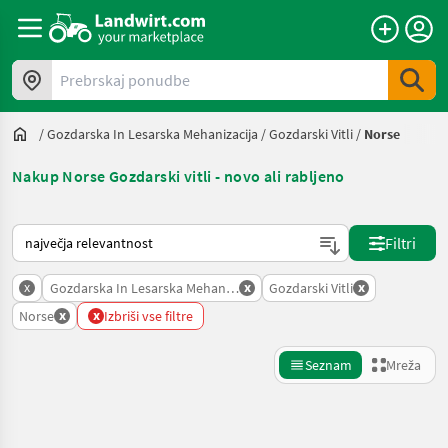
Prebrskaj ponudbe
/
Gozdarska In Lesarska Mehanizacija
/
Gozdarski Vitli
/
Norse
Nakup Norse Gozdarski vitli - novo ali rabljeno
Tako je razvrščeno na Landwirt.com
Filtri
x
x
x
Gozdarska In Lesarska Mehanizacija
Gozdarski Vitli
x
x
Norse
Izbriši vse filtre
Seznam
Mreža