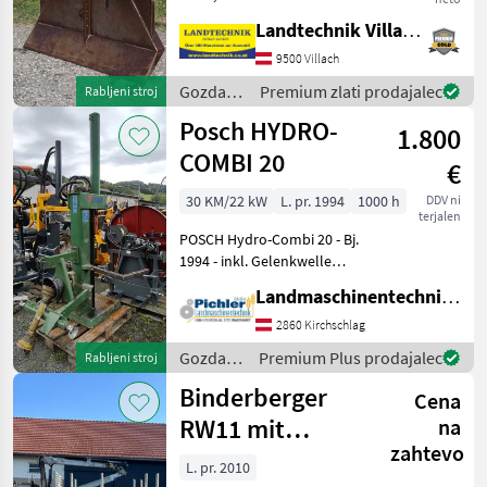
upravljanje, vlečna sila 6 t,
Landtechnik Villach GmbH
zaščitna rešetka, 4 vodila za
vrv, končni kavlji in
9500 Villach
kardanska gred, nosilec za
Gozdarska
Premium zlati prodajalec
Rabljeni stroj
motorno žago
in
Posch HYDRO-
1.800
lesarska
mehanizacija
COMBI 20
€
/
Holzknecht
30 KM/22 kW
L. pr. 1994
1000 h
DDV ni
terjalen
POSCH Hydro-Combi 20 - Bj.
1994 - inkl. Gelenkwelle
Dem Alter entsprechender
Landmaschinentechnik Pichler GmbH
Zustand! Der Holzspalter
der Marke Posch, Modell
2860 Kirchschlag
POSCH Hydro-Combi 20, ist
Gozdarska
Premium Plus prodajalec
Rabljeni stroj
ein
in
Binderberger
Cena
lesarska
mehanizacija
RW11 mit
na
/ Posch
zahtevo
FK7200
L. pr. 2010