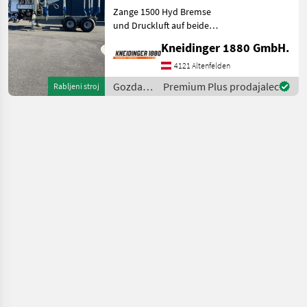
Zange 1500 Hyd Bremse
und Druckluft auf beide
Achsen Hyd.
Kneidinger 1880 GmbH.
Eigenversorgung Pumpe
Neu Gelenkwelle
4121 Altenfelden
Obenanhängung
Gozdarska
Premium Plus prodajalec
Rabljeni stroj
Zulassungsschein ohne
in
BOX Verfügbar Ende Nove
lesarska
mehanizacija
/
Binderberger