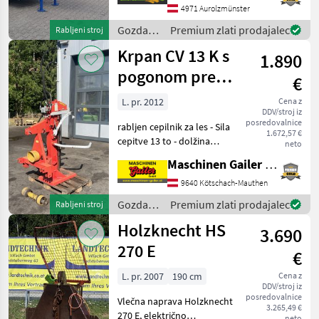
- z mehansko zložljivim
4971 Aurolzmünster
transportnim trakom
Gozdarska
Premium zlati prodajalec
Rabljeni stroj
dolžine 4, 40 m
in
Krpan CV 13 K s
1.890
lesarska
mehanizacija
pogonom prek
€
/
kardanskega
Binderberger
L. pr. 2012
Cena z
DDV/stroj iz
greda
posredovalnice
rabljen cepilnik za les - Sila
1.672,57 €
cepitve 13 to - dolžina
neto
cepljenja do 110 cm - pogon
Maschinen Gailer GmbH
prek kardanskega greda -
kardanski gred - mehanski
9640 Kötschach-Mauthen
dvigalo za hlode -
Gozdarska
Premium zlati prodajalec
Rabljeni stroj
upravljanj
in
Holzknecht HS
3.690
lesarska
mehanizacija
270 E
€
/ Krpan
L. pr. 2007
190 cm
Cena z
DDV/stroj iz
posredovalnice
Vlečna naprava Holzknecht
3.265,49 €
270 E, električno
neto