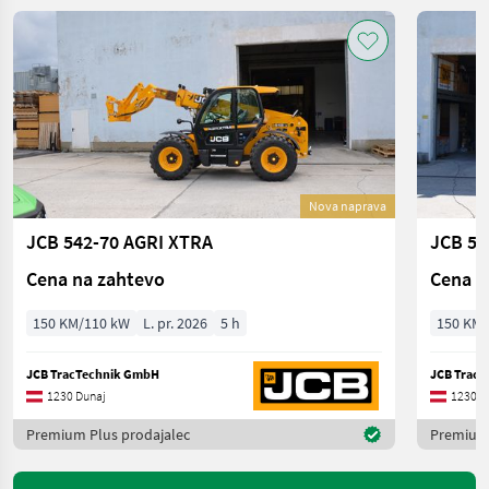
Nova naprava
JCB 542-70 AGRI XTRA
JCB 54
Cena na zahtevo
Cena n
150 KM/110 kW
L. pr. 2026
5 h
150 KM/
JCB TracTechnik GmbH
JCB Trac
1230 Dunaj
1230 D
Premium Plus prodajalec
Premium 