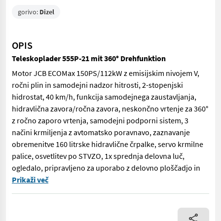
gorivo:
Dizel
OPIS
Teleskoplader 555P-21 mit 360° Drehfunktion
Motor JCB ECOMax 150PS/112kW z emisijskim nivojem V,
ročni plin in samodejni nadzor hitrosti, 2-stopenjski
hidrostat, 40 km/h, funkcija samodejnega zaustavljanja,
hidravlična zavora/ročna zavora, neskončno vrtenje za 360°
z ročno zaporo vrtenja, samodejni podporni sistem, 3
načini krmiljenja z avtomatsko poravnavo, zaznavanje
obremenitve 160 litrske hidravlične črpalke, servo krmilne
palice, osvetlitev po STVZO, 1x sprednja delovna luč,
ogledalo, pripravljeno za uporabo z delovno ploščadjo in
Motor JCB ECOMax 150PS/112kW z emisijskim nivojem V, ročni pli
Prikaži več