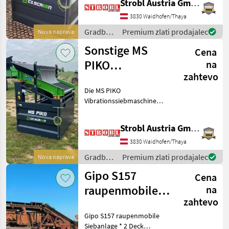
Strobl Austria GmbH
Finlay
1
effiziente und flexible
Lösung für das Sieben von
3830 Waidhofen/Thaya
Gipo
1
Materialien benötigen. Ent
Gradbeni
Premium zlati prodajalec
Nova naprava
stroji /
Sonstige MS
Cena
Sonstige
MARKETPLACE
PIKO
na
Ponudbe
Mali
zahtevo
Marketplace
Vibrationssiebmaschine
trgovcev
oglasi
Die MS PIKO
Vibrationssiebmaschine
von CZ Screen ist speziell
für den Einsatz mit
Strobl Austria GmbH
kleineren Ladern und
Minibaggern konzipiert und
3830 Waidhofen/Thaya
bietet eine optimale
Gradbeni
Premium zlati prodajalec
Nova naprava
Lösung für die
stroji /
Gipo S157
Cena
Sonstige
raupenmobile
na
zahtevo
Siebanlage
Gipo S157 raupenmobile
Siebanlage * 2 Deck