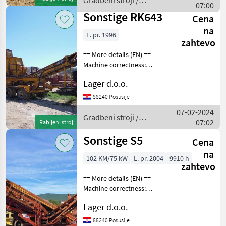
Gradbeni stroji /
basket with feeder main
07:00
Sonstige
Sonstige RK643
Cena
na
L. pr. 1996
zahtevo
== More details (EN) ==
Machine correctness:
Correct rotary mill with 3
Lager d.o.o.
beams inlet opening
600x450mm max. input
88240 Posusije
grain size 200mm hopper
07-02-2024
6m3 main belt 700mm
Gradbeni stroji /
07:02
Rabljeni stroj
Sonstige
Sonstige S5
Cena
na
102 KM/75 kW
L. pr. 2004
9910 h
zahtevo
== More details (EN) ==
Machine correctness:
Correct two-level sieve
Lager d.o.o.
dimensions 4200x1500 mm
main belt 1200mm front
88240 Posusije