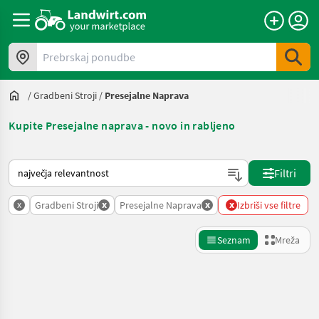
Prebrskaj ponudbe
/
Gradbeni Stroji
/
Presejalne Naprava
Kupite Presejalne naprava - novo in rabljeno
Tako je razvrščeno na Landwirt.com
Filtri
x
x
x
x
Gradbeni Stroji
Presejalne Naprava
Izbriši vse filtre
Seznam
Mreža
Natančnejše