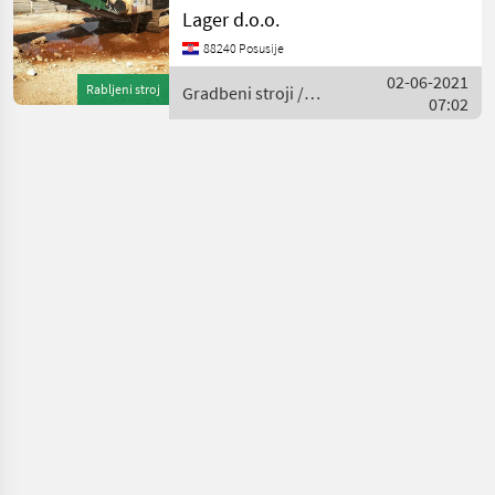
Correct rotary mill with 4
Lager d.o.o.
beams inlet 900x800mm
88240 Posusije
6m3 hooper 800mm wide
conveyor side conveyor
02-06-2021
Rabljeni stroj
Gradbeni stroji /
500mm width vibrating f
07:02
Sonstige