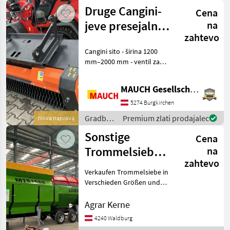
stroji /
Druge Cangini-
Cena
Sonstige
jeve presejalne
na
zahtevo
lopate
Cangini sito - širina 1200
mm–2000 mm - ventil za
omejevanje tlaka -
enostavna zamenjava gredi
MAUCH Gesellschaft m.b.H. & Co.KG
sita - širina rešetke 0 / 20–0
/ 35 mm - na voljo so
5274 Burgkirchen
različni prit
Gradbeni
Premium zlati prodajalec
Nova naprava
stroji /
Sonstige
Cena
Sonstige
Trommelsieb
na
zahtevo
MTS1550
Verkaufen Trommelsiebe in
Verschieden Größen und
Speziellen Anforderungen
des Kunden! Die Eignung
Agrar Kerne
und Ausführung dieser
4240 Waldburg
Siebe ist speziell für