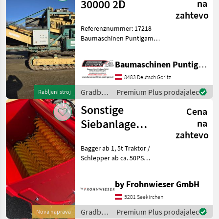
30000 2D
na
zahtevo
Referenznummer: 17218
Baumaschinen Puntigam
GmbH Unser Spezialgebiet:
Ankauf - Verkauf -
Baumaschinen Puntigam GmbH
Vermietung von
Baumaschinen Besuchen
8483 Deutsch Goritz
Sie unsere
Gradbeni
Premium Plus prodajalec
Rabljeni stroj
Baumaschinenangebote
stroji /
auch
Sonstige
Cena
Sonstige
Siebanlage
na
zahtevo
Sieblöffel für
Bagger ab 1, 5t Traktor /
Lader Traktor
Schlepper ab ca. 50PS
Schleppe
Hoflader ab 1t haben wir
eine passende Schaufel Bei
by Frohnwieser GmbH
Fragen einfach melden.
Gruß Matthias by
5201 Seekirchen
Frohnwieser G
Gradbeni
Premium Plus prodajalec
Nova naprava