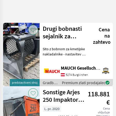
Drugi bobnasti
Cena
sejalnik za
na
zahtevo
kmetijske
Sito z bobnom za kmetijske
nakladalnike
nakladalnike - nastavitev in
prilagajanje velikosti zrn iz
kabine - zamenjava
MAUCH Gesellschaft m.b.H. & Co.KG
mehanskih delov ni
potrebna - dvojni boben z
5274 Burgkirchen
notranjim in z
Gradbeni
Premium zlati prodajalec
predstavitveni stroj
stroji /
Sonstige Arjes
118.881
Sonstige
250 Impaktor
€
evo
L. pr. 2020
Cena
vključuje