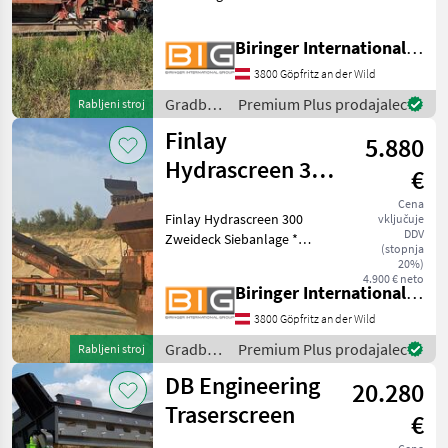
Siebanlage * mit
Seitenbändern *
Biringer International GmbH
Betriebsstunden: ca. 1.100 h
Gradbeni stroji Presejalne
3800 Göpfritz an der Wild
naprava
Gradbeni
Premium Plus prodajalec
Rabljeni stroj
stroji /
Finlay
5.880
Gipo
Hydrascreen 300
€
Zweideck
Cena
Finlay Hydrascreen 300
vključuje
Siebanlage
DDV
Zweideck Siebanlage *
(stopnja
Kipprostbunker mit
20%)
Dossierband * 12 m
4.900 € neto
Biringer International GmbH
Aufgabeband * Siebfläche:
1, 20 x 2, 50 m * 2 Deck
3800 Göpfritz an der Wild
Siebanlage Gradbeni stroji
Gradbeni
Premium Plus prodajalec
Rabljeni stroj
Prese
stroji /
DB Engineering
20.280
Finlay
Traserscreen
€