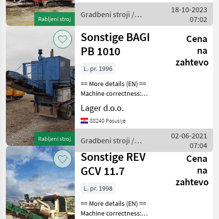
belt 1000mm two side belts
18-10-2023
650mm vibrating gri
Gradbeni stroji /
07:02
Rabljeni stroj
Sonstige
Sonstige BAGI
Cena
PB 1010
na
zahtevo
L. pr. 1996
== More details (EN) ==
Machine correctness:
Correct Opening entrance:
Lager d.o.o.
1020x640 mm brand: BAGI
88240 Posusije
load capacity: do 130 t/hkg
Crusher: BHS PB 1010
02-06-2021
Rabljeni stroj
Gradbeni stroji /
(impact crusher 3
07:04
Sonstige
Sonstige REV
Cena
GCV 11.7
na
zahtevo
L. pr. 1998
== More details (EN) ==
Machine correctness: