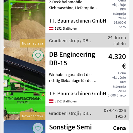
Cena
2-Deck halbmobile
vključuje
Siebmaschine, Lieferoption
DDV
mit verlängerter
(stopnja
20%)
Materialrutsche,
T.F. Baumaschinen GmbH
16.900 €
Trichterverbreiterung,
neto
8152 Stallhofen
Hebeketten und Benzin-
24 dni na
Generator. Einfache
Gradbeni stroji / DB
spletu
Handhabung und Transp
Nova naprava
Engineering
DB Engineering
4.320
DB-15
€
Cena
Wir haben garantiert die
vključuje
richtig Siebanlage für deine
DDV
Anforderungen - mit DB-
(stopnja
20%)
Engineering decken wir das
T.F. Baumaschinen GmbH
3.600 € neto
komplette Spektrum der
8152 Stallhofen
kompakten und mobilen
07-04-2026
Siebanlagen ab.
Gradbeni stroji / DB
19:30
Nova naprava
Engineering
Sonstige Semi
Cena