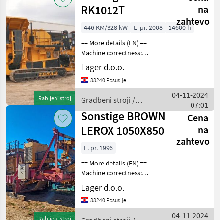
RK1012T
na
zahtevo
446 KM/328 kW
L. pr. 2008
14600 h
== More details (EN) ==
Machine correctness:
Correct rotary mill with 4
Lager d.o.o.
beams curtain with ridge
88240 Posusije
(adjustable) capacity up to
400t/h inlet opening
04-11-2024
Rabljeni stroj
Gradbeni stroji /
1020x780mm
07:01
Sonstige
Sonstige BROWN
Cena
LEROX 1050X850
na
zahtevo
L. pr. 1996
== More details (EN) ==
Machine correctness:
Correct brand: BROWN
Lager d.o.o.
LEROX jaw mill inlet
88240 Posusije
opening 1050x850mm jaw
length 1700mm feeding
04-11-2024
Rabljeni stroj