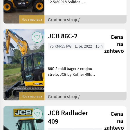
12.5/80R18 Solideal,
mechanisch gefederter Sitz,
Betriebsanleitung
Einhebelbedienung inkl. 1 x
Gradbeni stroji /
Nova naprava
Zusatzhydraulik, hydr.
Verriegelung ROPS
JCB 86C-2
Cena
na
75 KM/55 kW
L. pr. 2022
15 h
zahtevo
86C-2 midi bager z enojno
strelo, JCB by Kohler 48kW
turbodizelski motor z
izpušnimi plini stopnje V,
vključno s filtrom DPF,
Gradbeni stroji /
Nova naprava
servohidravlični ISO pilotski
nadzor, 3
JCB Radlader
Cena
409
na
zahtevo