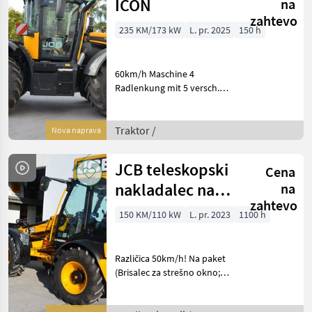
ICON
na
zahtevo
235 KM/173 kW
L. pr. 2025
150 h
60km/h Maschine 4
Radlenkung mit 5 versch.
Lenkarten "Pro-Line-Paket
GPS Vorbereitung,
Schnelllenkung, Power
Traktor /
Nova naprava
Beyond, Auto
Unterlenkerstabilisatoren,
JCB teleskopski
Cena
LED Arbei
nakladalec na
na
zahtevo
kolesih TM320S
150 KM/110 kW
L. pr. 2023
1100 h
Različica 50km/h! Na paket
(Brisalec za strešno okno; 2
rotacijski svetilki; SRS
hidravlično dušenje