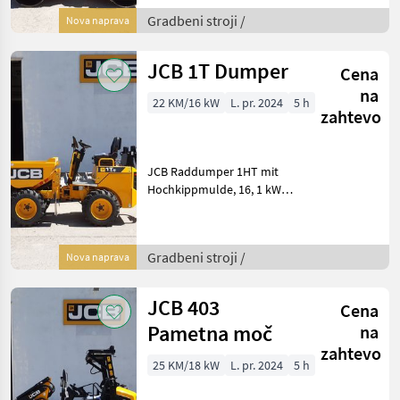
Bandagenbreite: 800 mm;
Gradbeni stroji /
Nova naprava
Motor: Kubota D1005-E4B-
EU, 14, 5kW, Frequenz: 50
Hz/ 66 Hz, Ampl
JCB 1T Dumper
Cena
na
22 KM/16 kW
L. pr. 2024
5 h
zahtevo
JCB Raddumper 1HT mit
Hochkippmulde, 16, 1 kW
Perkins Motor, 1.000 kg
Nutzlast; Hydrostatischer
Antrieb mit einzelnen
Gradbeni stroji /
Nova naprava
Radmotoren;
Rückffahralarm, Fahrersitz
mit Siche
JCB 403
Cena
Pametna moč
na
zahtevo
25 KM/18 kW
L. pr. 2024
5 h