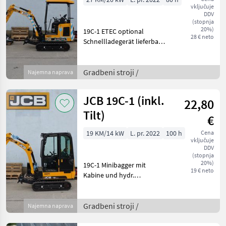
vključuje
DDV
(stopnja
20%)
19C-1 ETEC optional
28 € neto
Schnellladegerät lieferbar
19C-1E Elektro-Minibagger
mit 4 Lithium-Ionen-Akkus,
Verstellbarer Unterwagen,
Gradbeni stroji /
Najemna naprava
Axialkolbenpumpe,
Elektroproportion
JCB 19C-1 (inkl.
22,80
Tilt)
€
19 KM/14 kW
L. pr. 2022
100 h
Cena
vključuje
DDV
(stopnja
20%)
19C-1 Minibagger mit
19 € neto
Kabine und hydr.
verstellbarem Unterwagen,
3 Zylinder Perkins
Dieselmotor(EU Stufe V), 11,
Gradbeni stroji /
Najemna naprava
7 kW (15, 9 PS),
Axialkolbenpumpe,