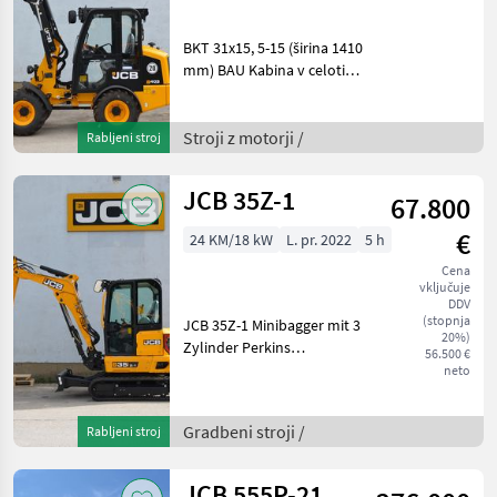
BKT 31x15, 5-15 (širina 1410
mm) BAU Kabina v celoti
zastekljena z ogrevanjem in
radijsko pripravo Zapora
diferenciala 100% vol. +
Stroji z motorji /
Rabljeni stroj
zadnja os / 20 km/h
"Delovne luč
JCB 35Z-1
67.800
€
24 KM/18 kW
L. pr. 2022
5 h
Cena
vključuje
DDV
(stopnja
JCB 35Z-1 Minibagger mit 3
20%)
Zylinder Perkins
56.500 €
Dieselmotor ( Stufe V ) ohne
neto
DPF und ohne AdBlue, 1,
633 Liter Hubraum max.18,
Gradbeni stroji /
Rabljeni stroj
4kW (24, 7PS), 3500kg
Betriebsgewicht, 2 Axia
JCB 555P-21