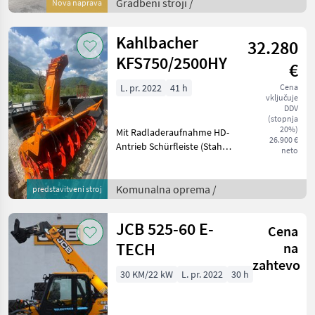
tresljajev; škatla za
Gradbeni stroji /
Nova naprava
shranjevanje v kabini z
oblazinjenim
Kahlbacher
32.280
KFS750/2500HY
€
L. pr. 2022
41 h
Cena
vključuje
DDV
(stopnja
20%)
Mit Radladeraufnahme HD-
26.900 €
Antrieb Schürfleiste (Stahl)
neto
HD-
Querneigungseinrichtung
Auswurfkamin mit. hydr. 4
Komunalna oprema /
predstavitveni stroj
fach Blende Zusätzlicher
Steuerkreis Schleuder wurd
JCB 525-60 E-
Cena
TECH
na
zahtevo
30 KM/22 kW
L. pr. 2022
30 h