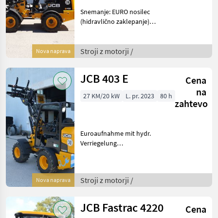
Snemanje: EURO nosilec
(hidravlično zaklepanje)
Prekucna obremenitev v
raztegnjenem stanju: 1.465 -
1.001 kg Prekucna
Stroji z motorji /
Nova naprava
obremenitev zgibnega
vozila: 1.171–801 kg D
JCB 403 E
Cena
na
27 KM/20 kW
L. pr. 2023
80 h
zahtevo
Euroaufnahme mit hydr.
Verriegelung
Zusatzsteuerkreis
Konstantstrom für
Kehrmaschinenantrieb
Stroji z motorji /
Nova naprava
480A027 Bereifung 31 x
15.50 - 15 BKT - AS Profil
480D031 Differenti
JCB Fastrac 4220
Cena