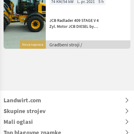
74 KM/54 kW
L. pr. 2021
5 h
JCB Radlader 409 STAGE V 4
Zyl. Motor JCB DIESEL by
Kohler, max. Motorleistung
54, 5kW (74PS), der Motor
ist mit einem
Gradbeni stroji /
Nova naprava
Dieselpartikelfilter
ausgestattet und entspri
Landwirt.com
Skupine strojev
Mali oglasi
Top blagovne znamke