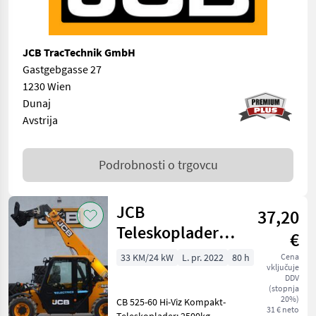
JCB TracTechnik GmbH
Gastgebgasse 27
1230 Wien
Dunaj
Avstrija
Podrobnosti o trgovcu
JCB
37,20
Teleskoplader
€
525-60 E-TECH
33 KM/24 kW
L. pr. 2022
80 h
Cena
vključuje
DDV
(stopnja
20%)
CB 525-60 Hi-Viz Kompakt-
31 € neto
Teleskoplader; 2500kg