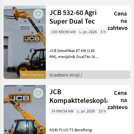
Betriebsgewicht, 2 Axia
JCB 532-60 Agri
Cena
Super Dual Tec
na
zahtevo
130 KM/96 kW
L. pr. 2026
5 h
JCB DieselMax 97 kW (130
KM), menjalnik DualTec (40
km/h), izklop štirikolesnega
pogona, 140 litrov/min.
Variflow črpalka, servo
Gradbeni stroji /
Nova naprava
krmilna palica, avtomatski
reverzibi
JCB
Cena
Kompaktteleskoplader
na
zahtevo
74 KM/54 kW
L. pr. 2026
10 h
AGRI PLUS T5 Bereifung: