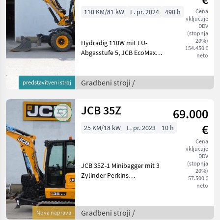
110 KM/81 kW
L. pr. 2024
490 h
Cena
vključuje
DDV
(stopnja
20%)
Hydradig 110W mit EU-
154.450 €
Abgasstufe 5, JCB EcoMax 4
neto
Zyl. Turbo-Dieselmotor, 4, 8
l Hubraum u. einer Netto-
Motorleistung von 81kW
Gradbeni stroji /
predstavitveni stroj
(109 PS); SCR (Selektive
katalyt. Reduk.)
JCB 35Z
69.000
€
25 KM/18 kW
L. pr. 2023
10 h
Cena
vključuje
DDV
(stopnja
JCB 35Z-1 Minibagger mit 3
20%)
Zylinder Perkins
57.500 €
Dieselmotor ( Stufe V ) ohne
neto
DPF und ohne AdBlue, 1,
633 Liter Hubraum max.18,
Gradbeni stroji /
Nova naprava
4kW (24, 7PS), 3500kg