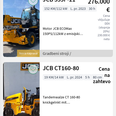
276.000
€
152 KM/112 kW
L. pr. 2023
30 h
Cena
vključuje
DDV
(stopnja
Motor JCB ECOMax
20%)
150PS/112kW z emisijskim
230.000 €
nivojem V, ročni plin in
neto
samodejni nadzor hitrosti,
2-stopenjski hidrostat, 40
Gradbeni stroji /
Nova naprava
km/h, funkcija
samodejnega zaustavljanja,
hi
JCB CT160-80
Cena
na
19 KM/14 kW
L. pr. 2024
5 h
80 cm
zahtevo
Tandemwalze CT 160-80
knickgelnkt mit
Hundegang;
Betriebsgewicht: 1710 kg;