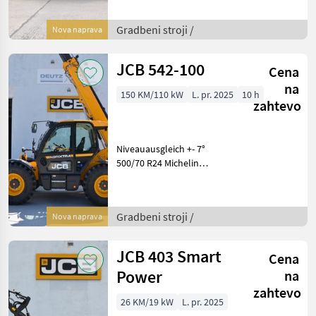
Motorleistung 150 PS,
600NM, LSD Vorderachse,
Klimaanlage, 11x LED
Gradbeni stroji /
Nova naprava
Beleuchtung
(4xvo.+4xhi.+2x Ausleger+1x
JCB 542-100
Cena
über AHK)
na
150 KM/110 kW
L. pr. 2025
10 h
zahtevo
Niveauausgleich +- 7°
500/70 R24 Michelin
BIBLOAD
Joystickbedienung mit 2 x
dw vorne Kabine mit
Gradbeni stroji /
Nova naprava
Heizung und
Scheibenwaschanlage
SERIE III (Gebogene, einte
JCB 403 Smart
Cena
Power
na
zahtevo
26 KM/19 kW
L. pr. 2025