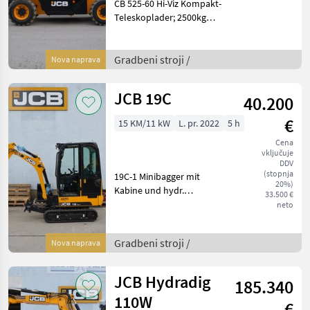
CB 525-60 Hi-Viz Kompakt-
Teleskoplader; 2500kg
Nenntragfähigkeit; 6m
Hubhöhe; 17kW Motor
Fahrantrieb 15km/h;
Gradbeni stroji /
Nova naprava
80l/min Zahnradpumpe; ,
22kW Hydraulikmotor;
JCB 19C
40.200
Manuelle Le
€
15 KM/11 kW
L. pr. 2022
5 h
Cena
vključuje
DDV
(stopnja
19C-1 Minibagger mit
20%)
Kabine und hydr.
33.500 €
verstellbarem Unterwagen,
neto
3 Zylinder Perkins
Dieselmotor(EU Stufe V), 11,
Gradbeni stroji /
Nova naprava
7 kW (15, 9 PS),
Axialkolbenpumpe,
Elektroproportionale
JCB Hydradig
185.340
110W
€