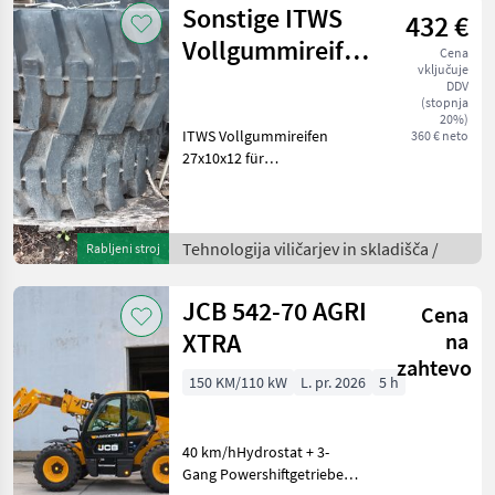
Sonstige ITWS
432 €
Elektroproportionale
Vollgummireifen
Cena
vključuje
27x10x12
DDV
(stopnja
20%)
ITWS Vollgummireifen
360 € neto
27x10x12 für
Flurförderfahrzeug.
Paketpreis für 4 Stk. exkl.
Versandkosten.
Direktabholung möglich.
Tehnologija viličarjev in skladišča /
Rabljeni stroj
Tehnologija viličarjev in
skladišča Prikl
JCB 542-70 AGRI
Cena
XTRA
na
zahtevo
150 KM/110 kW
L. pr. 2026
5 h
40 km/hHydrostat + 3-
Gang Powershiftgetriebe