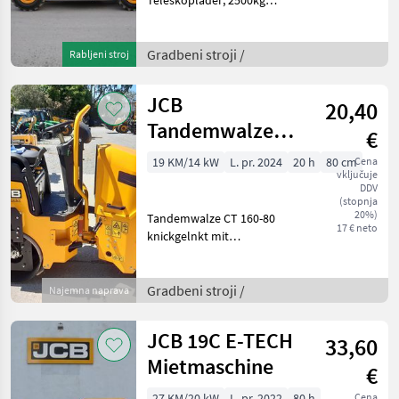
Nenntragfähigkeit; 6m
Hubhöhe; 17kW Motor
Fahrantrieb 15km/h;
Gradbeni stroji /
Rabljeni stroj
80l/min Zahnradpumpe; ,
22kW Hydraulikmotor;
JCB
20,40
Manuelle Le
Tandemwalze
€
CT160-80
19 KM/14 kW
L. pr. 2024
20 h
80 cm
Cena
vključuje
DDV
(stopnja
20%)
Tandemwalze CT 160-80
17 € neto
knickgelnkt mit
Hundegang;
Betriebsgewicht: 1710 kg;
Bandagenbreite: 800 mm;
Gradbeni stroji /
Najemna naprava
Motor: Kubota D1005-E4B-
EU, 14, 5kW, Frequenz: 50
JCB 19C E-TECH
33,60
Hz/ 66 Hz, Ampli
Mietmaschine
€
27 KM/20 kW
L. pr. 2022
80 h
Cena