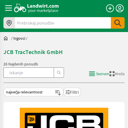
Prebrskaj ponudbe
/
trgovci
/
JCB TracTechnik GmbH
26 Najdenih ponudb
Seznam
Mreža
Filtri