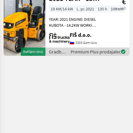
€
WORKING
19 KM/14 kW
L. pr. 2021
135 h
100 cm
no VAT
HOURS
YEAR: 2021 ENGINE: DIESEL
KUBOTA - 14.2KW WORKING
HOURS: 135 WEIGHT
FIŠ d.o.o.
1790KG DRUM WIDTH
100CM LIGHTS WETTING
3303 Gomilsko
VIBRATION FRONT AND
Gradbeni
Premium Plus prodajalec
Rabljeni stroj
BACK ROLLER DIMENSIONS:
stroji /
210x11
JCB