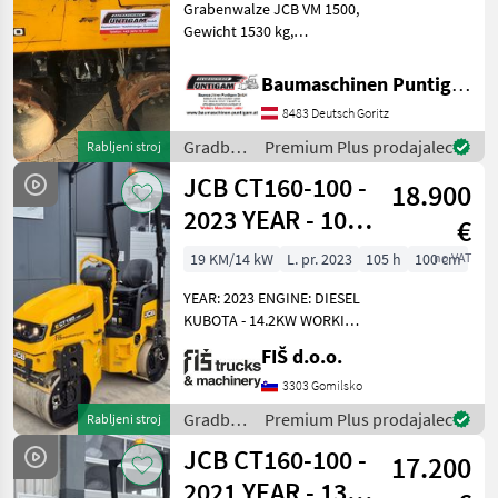
Grabenwalze JCB VM 1500,
Gewicht 1530 kg,
Referenznummer: 4358
Baumaschinen Puntigam
Baumaschinen Puntigam GmbH
GmbH Unser Spezialgebiet:
8483 Deutsch Goritz
Ankauf - Verkauf -
Vermietung von
Gradbeni
Premium Plus prodajalec
Rabljeni stroj
Baumaschinen Be
stroji /
JCB CT160-100 -
18.900
JCB
2023 YEAR - 105
€
WORKING
19 KM/14 kW
L. pr. 2023
105 h
100 cm
no VAT
HOURS
YEAR: 2023 ENGINE: DIESEL
KUBOTA - 14.2KW WORKING
HOURS: 105 WEIGHT
FIŠ d.o.o.
1790KG DRUM WIDTH
100CM LIGHTS WETTING
3303 Gomilsko
VIBRATION FRONT AND
Gradbeni
Premium Plus prodajalec
Rabljeni stroj
BACK ROLLER DIMENSIONS:
stroji /
JCB CT160-100 -
210x11
17.200
JCB
2021 YEAR - 135