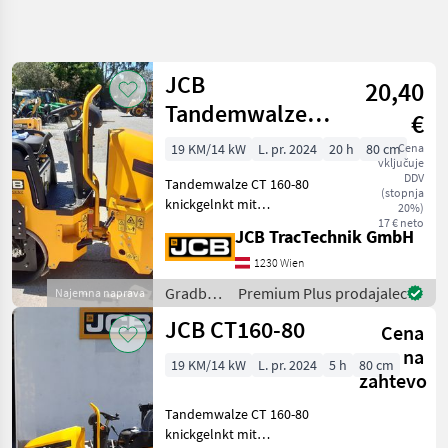
Natančnejše
iskanje
JCB
20,40
Kategorija
Država
Filtri
4
Tandemwalze
€
CT160-80
19 KM/14 kW
L. pr. 2024
20 h
80 cm
Cena
Prikaži 6
TRENUTNA
Ponastavi
vključuje
POT
rezultatov
DDV
Tandemwalze CT 160-80
(stopnja
Gradbena
knickgelnkt mit
20%)
tehnika
Hundegang;
17 € neto
JCB TracTechnik GmbH
Gradbeni
Betriebsgewicht: 1710 kg;
Stroji
Bandagenbreite: 800 mm;
1230 Wien
Motor: Kubota D1005-E4B-
Gradbeni
Gradbeni
Premium Plus prodajalec
Najemna naprava
Valjar
EU, 14, 5kW, Frequenz: 50
stroji /
JCB CT160-80
Hz/ 66 Hz, Ampli
Jcb
Cena
JCB
na
19 KM/14 kW
L. pr. 2024
5 h
80 cm
IZBERITE
zahtevo
KATEGORIJO
Tandemwalze CT 160-80
JCB
knickgelnkt mit