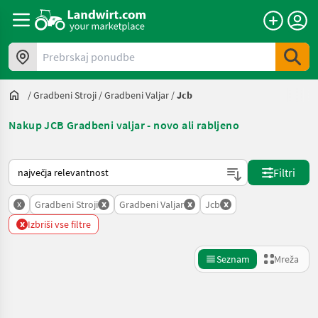
Prebrskaj ponudbe
/
Gradbeni Stroji
/
Gradbeni Valjar
/
Jcb
Nakup JCB Gradbeni valjar - novo ali rabljeno
Tako je razvrščeno na Landwirt.com
Filtri
x
x
x
x
Gradbeni Stroji
Gradbeni Valjar
Jcb
x
Izbriši vse filtre
Seznam
Mreža