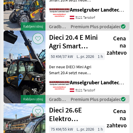
Maßstäbe auf dem Mini-
Amselgruber Landtechnik GmbH
Teleskopladermarkt. Stufe
5 Motor - -Größte Kabine
5121 Tarsdorf
(Baugleich vom Modell 26.6
Gradbeni
Premium Plus prodajalec
Rabljeni stroj
Mini Agri) -50
stroji /
Dieci 20.4 E Mini
Cena
Dieci
Agri Smart
na
zahtevo
ELEKTRO
50 KM/37 kW
L. pr. 2026
1 h
Teleskoplader
Der neue DIECI Mini Agri
TOP
Smart 20.4 setzt neue
Maßstäbe auf dem Mini-
Amselgruber Landtechnik GmbH
Teleskopladermarkt. 100 %
Elektro! -Größte Kabine
5121 Tarsdorf
(Baugleich vom Modell 26.6
Gradbeni
Premium Plus prodajalec
Rabljeni stroj
Mini Agri) -Echt
stroji /
Dieci 26.6E
Cena
Dieci
Elektro
na
zahtevo
Teleskoplader
75 KM/55 kW
L. pr. 2026
1 h