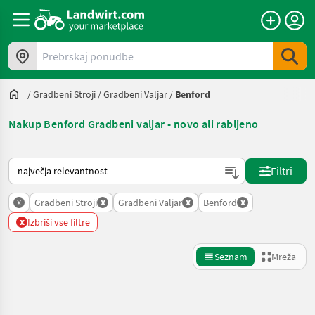
Prebrskaj ponudbe
/
Gradbeni Stroji
/
Gradbeni Valjar
/
Benford
Nakup Benford Gradbeni valjar - novo ali rabljeno
Tako je razvrščeno na Landwirt.com
Filtri
x
x
x
x
Gradbeni Stroji
Gradbeni Valjar
Benford
x
Izbriši vse filtre
Seznam
Mreža