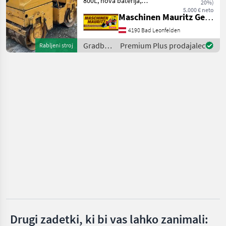
800L, nova baterija,
20%)
Bomag
pripravljen za uporabo, na
5.000 € neto
Maschinen Mauritz GesmbH
voljo takoj Prepričajte se o
kakovosti naših izdelkov.
4190 Bad Leonfelden
Ammann
Valjar lahko kadar koli preiz
Gradbeni
Premium Plus prodajalec
Rabljeni stroj
Hamm
stroji /
Benford
JCB
Rammax
Prikaži
vse
(11)
MARKETPLACE
Ponudbe
Mali
Marketplace
trgovcev
oglasi
Drugi zadetki, ki bi vas lahko zanimali: