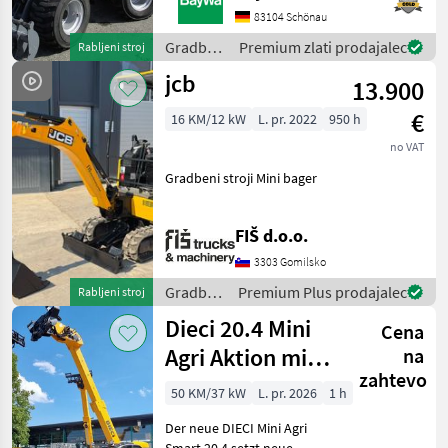
HECKGEWICHTSPLATTE 62
83104 Schönau
KG1X
Gradbeni
Premium zlati prodajalec
Rabljeni stroj
HYDRAULIKKREISLAUF
stroji /
jcb
DPPPEL31X15.50-15
13.900
Sonstige
SKIDDATENBESCHEINIGUNG
€
BRD 20 KMDRUCKFREIER
16 KM/12 kW
L. pr. 2022
950 h
no VAT
Gradbeni stroji Mini bager
FIŠ d.o.o.
3303 Gomilsko
Gradbeni
Premium Plus prodajalec
Rabljeni stroj
stroji /
Dieci 20.4 Mini
Cena
JCB
Agri Aktion mit
na
zahtevo
Österreichpaket
50 KM/37 kW
L. pr. 2026
1 h
Der neue DIECI Mini Agri
Smart 20.4 setzt neue