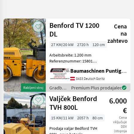
Natančnejše
iskanje
Benford TV 1200
Cena
Kategorija
Država
Filtri
4
DL
na
zahtevo
27 KM/20 kW
2720 h
120 cm
Prikaži 2
TRENUTNA
Ponastavi
POT
rezultatov
Arbeitsbreite: 1.200 mm
Gradbena
Referenznummer: 15801
tehnika
Baumaschinen Puntigam
Baumaschinen Puntigam GmbH
Gradbeni
GmbH Unser Spezialgebiet:
Stroji
Ankauf - Verkauf -
8483 Deutsch Goritz
Vermietung von
Gradbeni
Gradbeni
Premium Plus prodajalec
Rabljeni stroj
Valjar
Baumaschinen Besuchen
stroji /
Valjček Benford
Sie unser
Benford
6.000
Benford
TVH 800L
€
IZBERITE
KATEGORIJO
15 KM/11 kW
2057 h
80 cm
Cena
vključuje
Benford
DDV
Prodaja valjar Bedford TVH
(stopnja