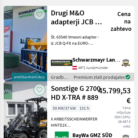
Drugi M&O
Cena
adapterji JCB Q
na
zahtevo
– prilagojeni za
Št. 63540 Vmesni adapter -
EURO
iz JCB Q-Fit na EURO-
priključek - s centralnim
zaklepom - z nosilnostjo 3,
Schwarzmayr Landtechnik GmbH - Aurolzmünster
0 to VFG – rabljeno
Prodajna ekipa podjetja
4971 Aurolzmünster
Schwarzmayr v
Gradbeni
Premium zlati prodajalec
predstavitveni stroj
stroji /
Sonstige G 2700
45.799,53
Sonstige
HD X-TRA # 889
€
50 KM/37 kW
151 h
Cena
vključuje
DDV (19%)
X ARBEITSSCHEINWERFER
38.487 €
HINTE1X
neto
ARBEITSSCHEINWERFER
BayWa GMZ SÜD
VORNE1X