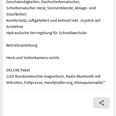
Geschwindigkeiten, Dachscheibenwischer,
Scheibenwischer Heck; Sonnenblende; Ablage- und
Staufächer)
Komfortsitz, luftgefedert und beheizt inkl. Joystick auf
Armlehne
Hydraulische Verriegelung für Schnellwechsler
Betriebsanleitung
Heck und Seitenkamera rechts
DELUXE Paket
(LED Rundumleuchte magnetisch, Radio Bluetooth mit
Mikrofon, Fettpresse, Handyhalterung, Klimaautomatik)"
Niveauausgleich +- 7° 500/70 R24 Michelin BIBLOAD Joystickbe