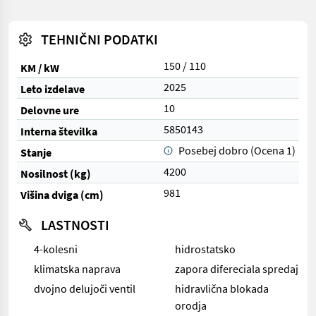
TEHNIČNI PODATKI
150 / 110
KM / kW
2025
Leto izdelave
10
Delovne ure
5850143
Interna številka
Posebej dobro (Ocena 1)
Stanje
4200
Nosilnost (kg)
981
Višina dviga (cm)
LASTNOSTI
4-kolesni
hidrostatsko
klimatska naprava
zapora difereciala spredaj
dvojno delujoči ventil
hidravlična blokada
orodja