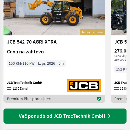
Nova naprava
JCB 542-70 AGRI XTRA
JCB 55
276.00
Cena na zahtevo
Cena vključ
230.000 € ne
150 KM/110 kW
L. pr. 2026
5 h
152 KM/
JCB TracTechnik GmbH
JCB Trac
1230 Dunaj
1230 D
Premium Plus prodajalec
Premium 
Več ponudb od JCB TracTechnik GmbH