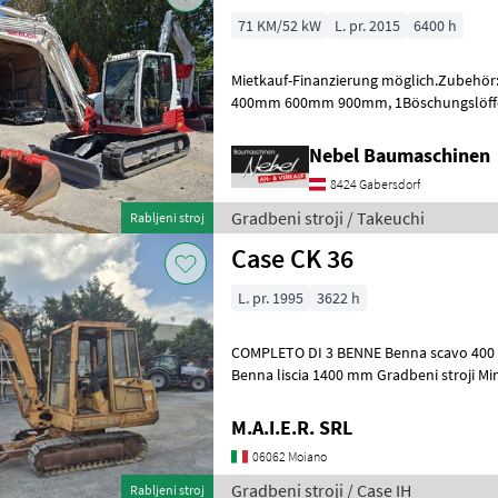
71 KM/52 kW
L. pr. 2015
6400 h
Mietkauf-Finanzierung möglich.Zubehör:P
400mm 600mm 900mm, 1Böschungslöffel
Gradbeni stroji Mini bager
Nebel Baumaschinen
8424 Gabersdorf
Gradbeni stroji / Takeuchi
Rabljeni stroj
Case CK 36
L. pr. 1995
3622 h
COMPLETO DI 3 BENNE Benna scavo 40
Benna liscia 1400 mm Gradbeni str
M.A.I.E.R. SRL
06062 Moiano
Gradbeni stroji / Case IH
Rabljeni stroj