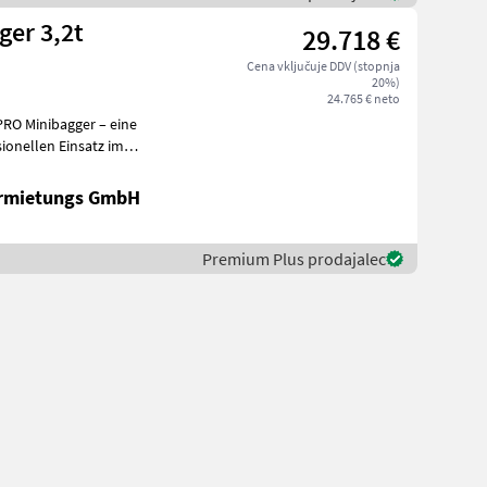
ger 3,2t
29.718 €
Cena vključuje DDV (stopnja
20%)
24.765 € neto
PRO Minibagger – eine
ionellen Einsatz im
d Landschaftsb
ermietungs GmbH
Premium Plus prodajalec