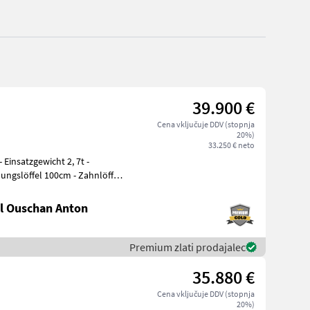
39.900 €
Cena vključuje DDV (stopnja
20%)
33.250 € neto
hungslöffel 100cm - Zahnlöffel
l Ouschan Anton
Premium zlati prodajalec
35.880 €
Cena vključuje DDV (stopnja
20%)