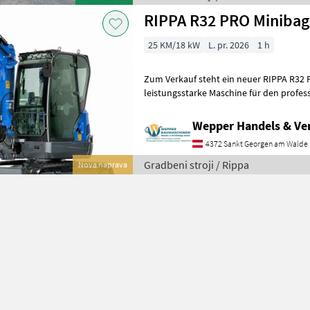
RIPPA R32 PRO Minibag
25 KM/18 kW
L. pr. 2026
1 h
Zum Verkauf steht ein neuer RIPPA R32 
leistungsstarke Maschine für den profess
Baugewerbe, Tiefbau, Garten- un
Wepper Handels & V
4372 Sankt Georgen am Walde
Gradbeni stroji / Rippa
Nova naprava