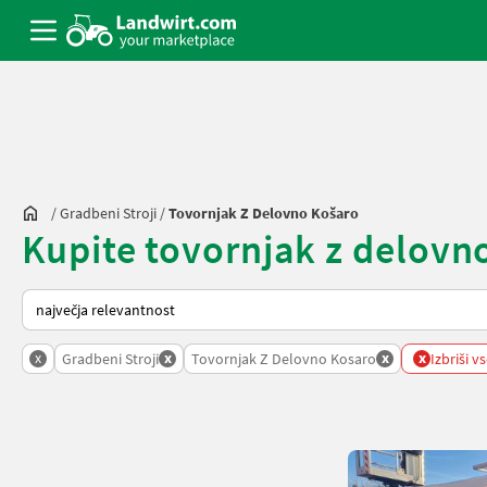
/
Gradbeni Stroji
/
Tovornjak Z Delovno Košaro
Kupite tovornjak z delovno
Tako je razvrščeno na Landwirt.com
x
x
x
x
Gradbeni Stroji
Tovornjak Z Delovno Kosaro
Izbriši vs