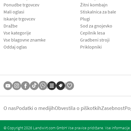
Ponudbe trgovcev
Žitni kombajn
Mali oglasi
Stiskalnica za bale
Iskanje trgovcev
Plugi
Dražbe
Sod za gnojevko
Vse kategorije
Cepilnik lesa
Vse blagovne znamke
Gradbeni stroji
Oddaj oglas
Priklopniki
O nas
Podatki o medijih
Obvestila o piškotkih
Zasebnost
Po
© Copyright 2026 Landwirt.com GmbH Vse pravice pridržane. Vse informacije b