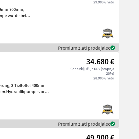
29.900 € neto
 300mm 700mm,
mpe wurde bei
i bager
Premium zlati prodajalec
34.680 €
Cena vključuje DDV (stopnja
20%)
28.900 € neto
rung, 3 Tieflöffel 400mm
mm.Hydraulikpumpe vor
stroji M
Premium zlati prodajalec
49.900 €