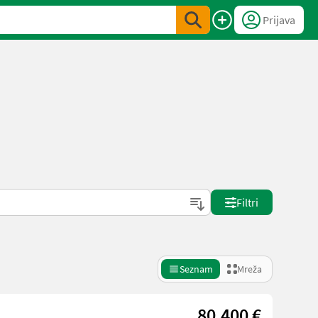
Prijava
Filtri
Seznam
Mreža
80.400 €