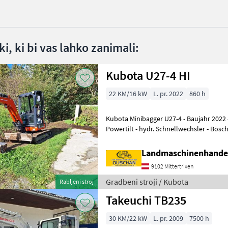
i, ki bi vas lahko zanimali:
Kubota U27-4 HI
22 KM/16 kW
L. pr. 2022
860 h
Kubota Minibagger U27-4 - Baujahr 2022 - Einsatzgewicht 2, 7t -
Powertilt - hydr. Schnellwechsler - Bösc
70cm - Schneidlöffel 4
Landmaschinenhande
9102 Mittertrixen
Gradbeni stroji / Kubota
Rabljeni stroj
Takeuchi TB235
30 KM/22 kW
L. pr. 2009
7500 h