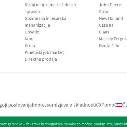
Stroji in oprema za žetev in
John Deere
spravilo
Steyr
Gozdarska in lesarska
New Holland
mehanizacija
Case IH
Govedo
Claas
Konji
Massey Fergu
Krma
Deutz-Fahr
Kmetijski job market
Direktna prodaja
goji poslovanja
Impressum
Izjava o skladnosti
Pomoč
Ös
rez garancije – tiskarske in tipografske napake so možne.
marktplatz@landwir