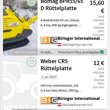
Bomag BPR55/65
15,60
Ammann
D Rüttelplatte
€
Cena
Arbeitsbreite 65 cm, Diesel,
vključuje
DDV
6, 6 kw, 408 kg Eigengewicht
(stopnja
Der oben angeführte
20%)
Stunden-Mietpreis bezieht
13 € neto
Biringer International GmbH
sich auf eine
Mindestmietrate von € 100,
3800 Göpfritz an der Wild
00 / Tag Wochenmietpre
Gradbeni
Premium Plus prodajalec
Najemna naprava
stroji /
Weber CR5
12 €
Bomag
Rüttelplatte
Cena
vključuje
DDV
L. pr. 2017
(stopnja
20%)
550 mm Arbeitsbreite, mit
10 € neto
5, 4 kw Hatz Motor, 300 kg
Betriebsgewicht Der oben
Biringer International GmbH
angeführte Mietpreis von €
80, 00 bezieht sich auf eine
3800 Göpfritz an der Wild
Tagesmietrate.