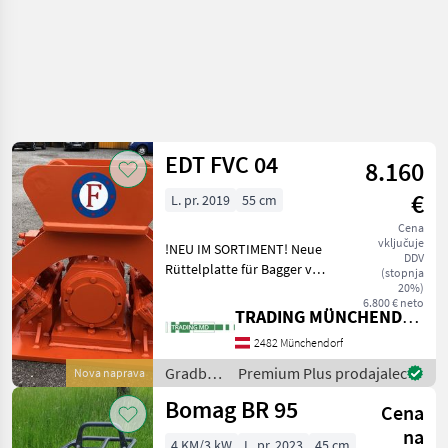
EDT FVC 04
8.160
€
L. pr. 2019
55 cm
Cena
vključuje
!NEU IM SORTIMENT! Neue
DDV
Rüttelplatte für Bagger von
(stopnja
4-9 ton EDT FVC 04
20%)
6.800 € neto
Gradbeni stroji Vibro plošče
TRADING MÜNCHENDORF Handels GmbH
2482 Münchendorf
Gradbeni
Premium Plus prodajalec
Nova naprava
stroji /
Bomag BR 95
Cena
EDT
na
4 KM/3 kW
L. pr. 2023
45 cm