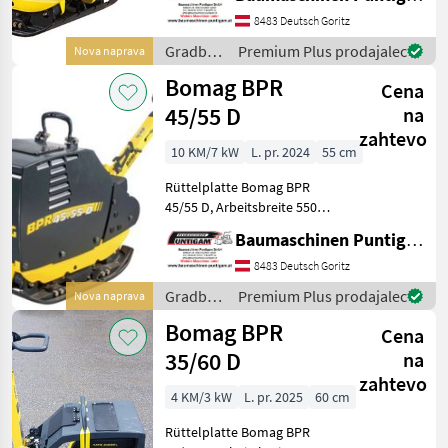
Verbreitungsplatten W1-
Arbeitsbreite 700mm,
8483 Deutsch Goritz
inklusive ECONOMIZER -
Gradbeni
Premium Plus prodajalec
Nova naprava
Verdichtungsanzeige,
stroji /
Bomag BPR
Gewich
Cena
Bomag
45/55 D
na
zahtevo
10 KM/7 kW
L. pr. 2024
55 cm
Rüttelplatte Bomag BPR
45/55 D, Arbeitsbreite 550
mm, Gewicht: 400kg
Baumaschinen Puntigam GmbH
Referenznummer: 3918
Baumaschinen Puntigam
8483 Deutsch Goritz
GmbH Unser Spezialgebiet:
Gradbeni
Premium Plus prodajalec
Nova naprava
Ankauf - Verkauf - Ver
stroji /
Bomag BPR
Cena
Bomag
35/60 D
na
zahtevo
4 KM/3 kW
L. pr. 2025
60 cm
Rüttelplatte Bomag BPR