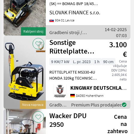
(SK) == BOMAG BVP 18/45
vibračná doska, žaba, r.v.
SLOVAK FINANCE s.r.o.
2012, 3, 6 kW, benzín, motor
934 01 Levice
HONDA GX200, váha 91 kg,
rozmery platne 42 cm / 55
14-02-2025
Rabljeni stroj
Gradbeni stroji /
cm, CENA
07:03
Bomag
Sonstige
3.100
Rüttelplatte
€
Kingway MS330-
9 KM/7 kW
L. pr. 2023
1 h
90 cm
Cena
vključuje
4U HONDA 320
DDV (19%)
RÜTTELPLATTE MS330-4U
kg
2.605,04 €
HONDA 320kg TECHNISCHE
neto
DATEN: - Modell: MS330-
KINGWAY DEUTSCHLAND e. K.
4U/500 - Motor: Benzin,
HONDA - Motortyp: GX270U
84098 Hohenthann
- Leistung: 6, 6/9, 0 [kW/PS] -
Gradbeni
Premium Plus prodajalec
Nova naprava
Gewic
stroji /
Wacker DPU
Cena
Sonstige
2950
na
zahtevo