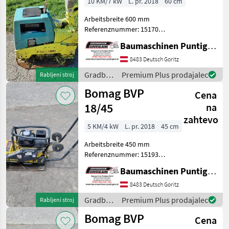
10 KM/7 kW
L. pr. 2018
60 cm
Arbeitsbreite 600 mm
Referenznummer: 15170
Baumaschinen Puntigam
Baumaschinen Puntigam GmbH
GmbH Unser Spezialgebiet:
Ankauf - Verkauf -
8483 Deutsch Goritz
Vermietung von
Gradbeni
Premium Plus prodajalec
Rabljeni stroj
Baumaschinen Besuchen
stroji /
Bomag BVP
Sie unsere Bau
Cena
Ammann
18/45
na
zahtevo
5 KM/4 kW
L. pr. 2018
45 cm
Arbeitsbreite 450 mm
Referenznummer: 15193
Baumaschinen Puntigam
Baumaschinen Puntigam GmbH
GmbH Unser Spezialgebiet:
Ankauf - Verkauf -
8483 Deutsch Goritz
Vermietung von
Gradbeni
Premium Plus prodajalec
Rabljeni stroj
Baumaschinen Besuchen
stroji /
Bomag BVP
Sie unsere Bau
Cena
Bomag