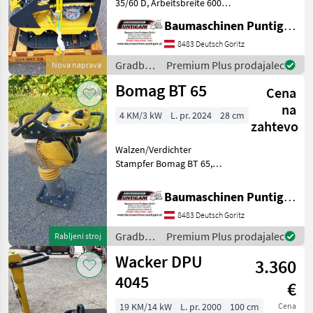
35/60 D, Arbeitsbreite 600
mm, Betriebsgewicht 225 kg
Baumaschinen Puntigam GmbH
Auf Bestellung verfügbar!
Referenznummer: 4238
8483 Deutsch Goritz
Baumaschinen Puntigam
Gradbeni
Premium Plus prodajalec
Nova naprava
GmbH Unser Sp
stroji /
Bomag BT 65
Cena
Bomag
na
4 KM/3 kW
L. pr. 2024
28 cm
zahtevo
Walzen/Verdichter
Stampfer Bomag BT 65,
Arbeitsbreite 28 cm,
Gewicht: 68kg,
Baumaschinen Puntigam GmbH
Referenznummer: 3895
8483 Deutsch Goritz
Baumaschinen Puntigam
GmbH Unser Spezialgebiet:
Gradbeni
Premium Plus prodajalec
Rabljeni stroj
Ankauf - Verkauf
stroji /
Wacker DPU
3.360
Bomag
4045
€
19 KM/14 kW
L. pr. 2000
100 cm
Cena