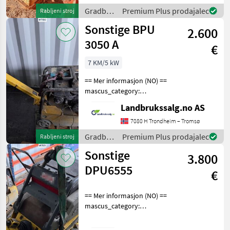
See
Gradbeni
Premium Plus prodajalec
Rabljeni stroj
en.landbrukssalg.no/7159
stroji /
Sonstige BPU
for more images
2.600
Sonstige
3050 A
€
7 KM/5 kW
== Mer informasjon (NO) ==
mascus_category:
constructioncomponents
Landbrukssalg.no AS
Please provide reference
number upon request: 7180
7080 H Trondheim – Tromsø
See
Gradbeni
Premium Plus prodajalec
Rabljeni stroj
en.landbrukssalg.no/7180
stroji /
Sonstige
for more images
3.800
Sonstige
DPU6555
€
== Mer informasjon (NO) ==
mascus_category:
constructioncomponents
Please provide reference