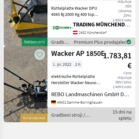
vključuje
DDV
Rüttelplatte Wacker DPU
(stopnja
4045 Bj 2000 Kg 400 top
20%)
Zustand Einsatzbereit.
2.800 € neto
TRADING MÜNCHENDORF Handels GmbH
Maschine wurde getestet
Alle Funktionen wurden
2482 Münchendorf
überpüft Service wurde
Gradbeni
Premium Plus prodajalec
Rabljeni stroj
gemacht (Motoröl, k
stroji /
Wacker AP 1850E
1.783,81
Wacker
Neuson
€
L. pr. 2022
2 h
Cena
elektrische Rüttelplatte
vključuje
Hersteller Wacker Neuson
DDV (19%)
1.499 € neto
Typ AP 1850e
REBO Landmaschinen GmbH Damme
Zentrifugalkraft (kN) 18
Betriebsgewicht (kg) 97
49401 Damme-Borringhausen
Arbeitsbreite (mm) 500
15 dni na
Arbeitsgeschwindigkeit (m
Gradbeni stroji /
spletu
Nova naprava
Wacker Neuson