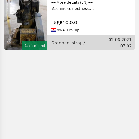
== More details (EN) ==
Machine correctness:
Correct Gradbeni stroji
Vibro plošče
Lager d.o.o.
88240 Posusije
02-06-2021
Gradbeni stroji /
07:02
Rabljeni stroj
Wacker Neuson