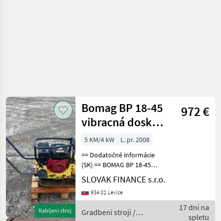
Bomag BP 18-45
972 €
vibracná doska
VIN 211
5 KM/4 kW
L. pr. 2008
== Dodatočné informácie
(SK) == BOMAG BP 18-45
vibracná doska, r.v. 2008,
SLOVAK FINANCE s.r.o.
mechanické tranzistorové
934 01 Levice
štartovanie, 3, 6 kW, 163
cm3, 3600 otácok, motor
17 dni na
Rabljeni stroj
Gradbeni stroji /
HONDA GX 160,
spletu