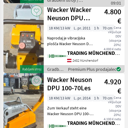
Gradbeni stroji /
Delovna teža: 471 kg Širina:
09:01
Ammann
Wacker Wacker
4.800
Neuson DPU
€
100-70 LES
18 KM/13 kW
L. pr. 2011
1 h
70 cm
Cena
vključuje
DDV
Naprodaj je vibracijska
(stopnja
plošča Wacker Neuson DPU
20%)
100-70Les, leto izdelave
4.000 € neto
TRADING MÜNCHENDORF Handels GmbH
2011, v zelo dobrem stanju.
Stroj je pripravljen za
2482 Münchendorf
takojšnjo uporabo
Gradbeni
Premium Plus prodajalec
Rabljeni stroj
Gradbeni stroji Vib
stroji /
Wacker Neuson
4.920
Wacker
Neuson
DPU 100-70Les
€
18 KM/13 kW
L. pr. 2014
1 h
70 cm
Cena
vključuje
DDV
Zum Verkauf steht eine
(stopnja
Wacker Neuson DPU 100-
20%)
70Les Rüttelplatte, Baujahr
4.100 € neto
TRADING MÜNCHENDORF Handels GmbH
06/2014, in sehr gutem