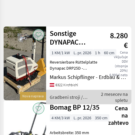
Sonstige
8.280
DYNAPAC
€
DRP25D
1 KM/1 kW
L. pr. 2026
1 h
60 cm
Cena
vključuje
DDV
Reversierbare Rüttelplatte
(stopnja
Dynapac DRP25D -
20%)
Elektrostart -
6.900 € neto
Markus Schipflinger - Erdbau & Transporte
Betriebsstundenzähler -
6322 Kirchbichl
Transportrollen-Set als
Zubehör erhältlich.
2 mesecev na
Nova naprava
Gradbeni stroji /
Neugerät 2026 auf Lager,
spletu
Sonstige
pro
Bomag BP 12/35
Cena
na
4 KM/3 kW
L. pr. 2026
350 cm
zahtevo
Arbeitsbreite: 350 mm