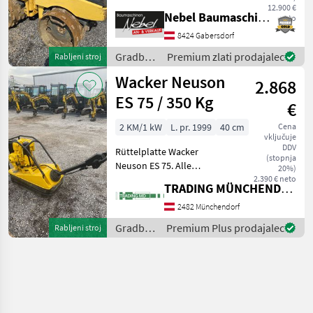
12.900 €
gemacht. Gradbeni stroji
Nebel Baumaschinen
neto
Vibro plošče
8424 Gabersdorf
Gradbeni
Premium zlati prodajalec
Rabljeni stroj
stroji /
Wacker Neuson
2.868
Bomag
ES 75 / 350 Kg
€
2 KM/1 kW
L. pr. 1999
40 cm
Cena
vključuje
DDV
Rüttelplatte Wacker
(stopnja
Neuson ES 75. Alle
20%)
Funktionen wurden
2.390 € neto
TRADING MÜNCHENDORF Handels GmbH
überprüft Service wurde
gemacht Technisch wie
2482 Münchendorf
optisch in einem sehr
Gradbeni
Premium Plus prodajalec
Rabljeni stroj
gutem Zustand. Gradbeni
stroji /
stroji Vibro
Wacker
Neuson