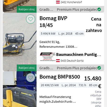
Zustand. Die Maschine ist
2482 Münchendorf
sofort einsatzbereit
Gradbeni
Premium Plus prodajalec
Rabljeni stroj
Gradbeni stroji Vibr
stroji /
Bomag BVP
Cena
Wacker
Neuson
18/45
na
zahtevo
5 KM/4 kW
L. pr. 2018
45 cm
Gewicht 91 kg,
Referenznummer: 13008
Baumaschinen Puntigam
Baumaschinen Puntigam GmbH
GmbH Unser Spezialgebiet:
Ankauf - Verkauf -
8483 Deutsch Goritz
Vermietung von
Gradbeni
Premium Plus prodajalec
Rabljeni stroj
Baumaschinen Besuchen
stroji /
Bomag BMP8500
Sie unsere Baumasch
15.480
Bomag
€
20 KM/15 kW
L. pr. 2014
731 h
85 cm
Cena
vključuje
Mietkauf-Finanzierung
DDV
möglich.Zubehör:Funk-
(stopnja
Verbreiterrung.Service Neu
20%)