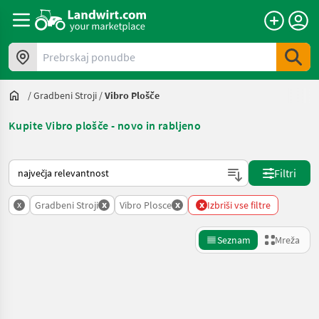
Prebrskaj ponudbe
/
Gradbeni Stroji
/
Vibro Plošče
Kupite Vibro plošče - novo in rabljeno
Tako je razvrščeno na Landwirt.com
Filtri
x
x
x
x
Gradbeni Stroji
Vibro Plosce
Izbriši vse filtre
Seznam
Mreža
Natančnejše