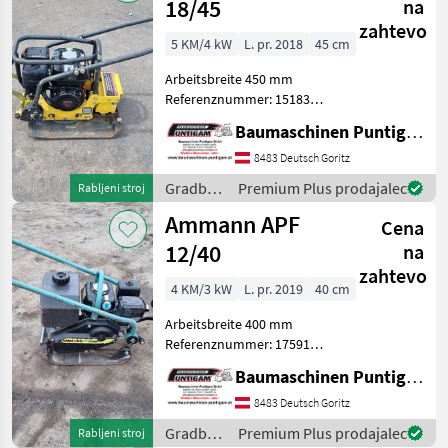
18/45
na
zahtevo
5 KM/4 kW
L. pr. 2018
45 cm
Arbeitsbreite 450 mm
Referenznummer: 15183
Baumaschinen Puntigam
Baumaschinen Puntigam GmbH
GmbH Unser Spezialgebiet:
Ankauf - Verkauf -
8483 Deutsch Goritz
Vermietung von
Gradbeni
Premium Plus prodajalec
Rabljeni stroj
Baumaschinen Besuchen
stroji /
Ammann APF
Sie unsere Bau
Cena
Bomag
12/40
na
zahtevo
4 KM/3 kW
L. pr. 2019
40 cm
Arbeitsbreite 400 mm
Referenznummer: 17591
Baumaschinen Puntigam
Baumaschinen Puntigam GmbH
GmbH Unser Spezialgebiet:
Ankauf - Verkauf -
8483 Deutsch Goritz
Vermietung von
Gradbeni
Premium Plus prodajalec
Rabljeni stroj
Baumaschinen Besuchen