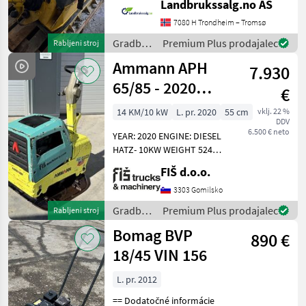
Landbrukssalg.no AS
number upon request: 7181
See
7080 H Trondheim – Tromsø
en.landbrukssalg.no/7181
Gradbeni
Premium Plus prodajalec
Rabljeni stroj
for more images
stroji /
Ammann APH
7.930
Sonstige
65/85 - 2020
€
YEAR
14 KM/10 kW
L. pr. 2020
55 cm
vklj. 22 %
DDV
6.500 € neto
YEAR: 2020 ENGINE: DIESEL
HATZ- 10KW WEIGHT 524KG
ELECTRO AND HAND START
FIŠ d.o.o.
DIMENSION 115X90X150CM
PLATE WIDTH 60CM ( WITH
3303 Gomilsko
EXTENSIONS 90CM ) CE AND
Gradbeni
Premium Plus prodajalec
Rabljeni stroj
EPA STANDARD
stroji /
Bomag BVP
890 €
Ammann
18/45 VIN 156
L. pr. 2012
== Dodatočné informácie