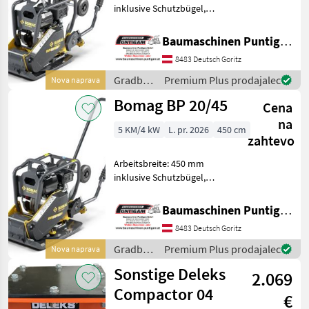
inklusive Schutzbügel,
Transporträder und
Kunststoffmatte optional
Baumaschinen Puntigam GmbH
gegen Aufpreis verfügbar
8483 Deutsch Goritz
Referenznummer: 19437
Baumaschinen Puntigam
Gradbeni
Premium Plus prodajalec
Nova naprava
Gmb
stroji /
Bomag BP 20/45
Cena
Bomag
na
5 KM/4 kW
L. pr. 2026
450 cm
zahtevo
Arbeitsbreite: 450 mm
inklusive Schutzbügel,
Transporträder und
Kunststoffmatte optional
Baumaschinen Puntigam GmbH
gegen Aufpreis verfügbar
8483 Deutsch Goritz
Referenznummer: 19440
Baumaschinen Puntigam
Gradbeni
Premium Plus prodajalec
Nova naprava
Gmb
stroji /
Sonstige Deleks
2.069
Bomag
Compactor 04
€