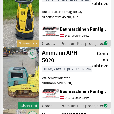
zahtevo
Rüttelplatte Bomag BR 95,
Arbeitsbreite 45 cm, auf
Bestellung verfügbar!
Referenznummer: 3938
Baumaschinen Puntigam GmbH
Baumaschinen Puntigam
8483 Deutsch Goritz
GmbH Unser Spezialgebiet:
Ankauf - Verkauf -
Gradbeni
Premium Plus prodajalec
Nova naprava
stroji /
Ammann APH
Cena
Bomag
5020
na
zahtevo
10 KM/7 kW
L. pr. 2017
60 cm
Walzen/Verdichter
Ammann APH 5020,
Arbeitsbreite 60 cm,
Baumaschinen Puntigam GmbH
Eigengewicht: 388kg.
Referenznummer: 4252
8483 Deutsch Goritz
Baumaschinen Puntigam
Gradbeni
Premium Plus prodajalec
Rabljeni stroj
GmbH Unser Spezialgebiet:
stroji /
Ankauf - Verk