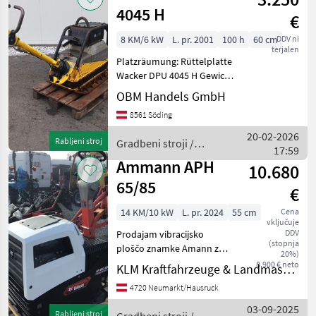
4045 H
€
8 KM/6 kW
L. pr. 2001
100 h
60 cm
DDV ni
terjalen
Platzräumung: Rüttelplatte
Wacker DPU 4045 H Gewicht
400 kg Breite 55 cm
OBM Handels GmbH
Kurbelstart, Motor Hatz 1
8561 Söding
Zyl. Diesel, einsatzbereit,
sofort verfügbar Gradbeni
20-02-2026
Rabljeni stroj
Gradbeni stroji /
stroji Vibr
17:59
Wacker Neuson
Ammann APH
10.680
65/85
€
14 KM/10 kW
L. pr. 2024
55 cm
Cena
vključuje
DDV
Prodajam vibracijsko
(stopnja
ploščo znamke Amann z
20%)
logotipom Bobcat. Oznaka
8.900 € neto
KLM Kraftfahrzeuge & Landmaschinen GmbH
pri Amannu APH 65/85, pri
4720 Neumarkt/Hausruck
Bobcatu HP 65.85 Brez
električnega zagona
03-09-2025
Rabljeni stroj