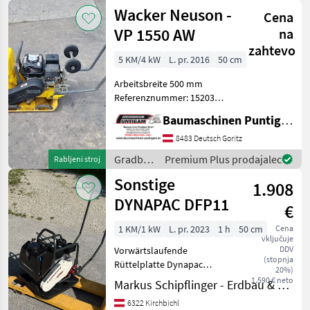
stroji /
Wacker Neuson -
Sie unsere Bau
Cena
Ammann
VP 1550 AW
na
zahtevo
5 KM/4 kW
L. pr. 2016
50 cm
Arbeitsbreite 500 mm
Referenznummer: 15203
Baumaschinen Puntigam
Baumaschinen Puntigam GmbH
GmbH Unser Spezialgebiet:
Ankauf - Verkauf -
8483 Deutsch Goritz
Vermietung von
Gradbeni
Premium Plus prodajalec
Rabljeni stroj
Baumaschinen Besuchen
stroji /
Sonstige
Sie unsere Bau
1.908
Wacker
Neuson
DYNAPAC DFP11
€
1 KM/1 kW
L. pr. 2023
1 h
50 cm
Cena
vključuje
DDV
Vorwärtslaufende
(stopnja
Rüttelplatte Dynapac
20%)
DFP11 - Wassertank
1.590 € neto
Markus Schipflinger - Erdbau & Transporte
inkludiert -
6322 Kirchbichl
Transportrollen-Set und