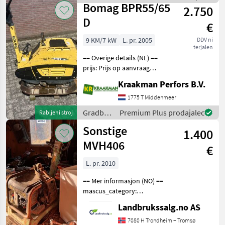
Bomag
Bomag BPR55/65
2.750
D
€
9 KM/7 kW
L. pr. 2005
DDV ni
terjalen
== Overige details (NL) ==
prijs: Prijs op aanvraag
Bomag BPR55/65 D 6.6Kw
Kraakman Perfors B.V.
Gradbeni stroji Vibro plošče
1775 T Middenmeer
Gradbeni
Premium Plus prodajalec
Rabljeni stroj
stroji /
Sonstige
1.400
Bomag
MVH406
€
L. pr. 2010
== Mer informasjon (NO) ==
mascus_category:
constructioncomponents
Landbrukssalg.no AS
Please provide reference
number upon request: 7159
7080 H Trondheim – Tromsø