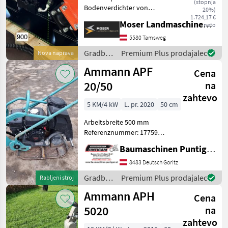
(stopnja
Bodenverdichter von
20%)
DELEKS ist eine
1.724,17 €
Moser Landmaschinenhandel
neto
leistungsstarke
Rüttelplatte für Bagger von
5580 Tamsweg
4 bis 10 t. Einfach zu
Gradbeni
Premium Plus prodajalec
Nova naprava
montieren und leicht zu
stroji /
Ammann APF
bedienen – ideal f
Cena
Sonstige
20/50
na
zahtevo
5 KM/4 kW
L. pr. 2020
50 cm
Arbeitsbreite 500 mm
Referenznummer: 17759
Baumaschinen Puntigam
Baumaschinen Puntigam GmbH
GmbH Unser Spezialgebiet:
Ankauf - Verkauf -
8483 Deutsch Goritz
Vermietung von
Gradbeni
Premium Plus prodajalec
Rabljeni stroj
Baumaschinen Besuchen
stroji /
Ammann APH
Sie unsere Bau
Cena
Ammann
5020
na
zahtevo