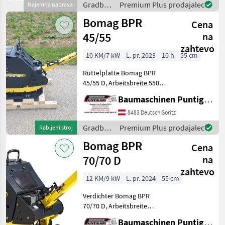
Gradbeni
Premium Plus prodajalec
Najemna naprava
Wochenmietpreis ab
stroji /
Bomag BPR
Cena
Weber
45/55
na
zahtevo
10 KM/7 kW
L. pr. 2023
10 h
55 cm
Rüttelplatte Bomag BPR
45/55 D, Arbeitsbreite 550
mm Referenznummer: 4227
Baumaschinen Puntigam GmbH
Baumaschinen Puntigam
GmbH Unser Spezialgebiet:
8483 Deutsch Goritz
Ankauf - Verkauf -
Gradbeni
Premium Plus prodajalec
Rabljeni stroj
Vermietung von Baum
stroji /
Bomag BPR
Cena
Bomag
70/70 D
na
zahtevo
12 KM/9 kW
L. pr. 2024
55 cm
Verdichter Bomag BPR
70/70 D, Arbeitsbreite
Standard 550 mm, inklusive
Baumaschinen Puntigam GmbH