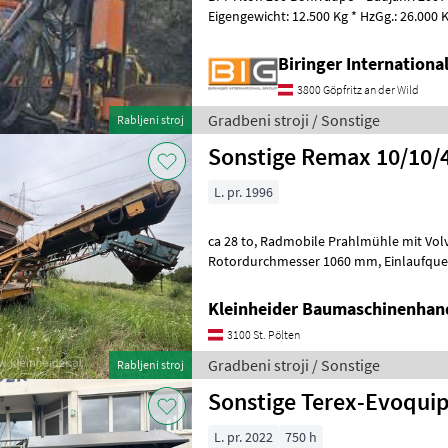
Eigengewicht: 12.500 Kg * HzGg.: 26.000 Kg Gradbeni stroji Dr
gradbeni stroji
Biringer Internation
3800 Göpfritz an der Wild
Gradbeni stroji / Sonstige
Rabljeni stroj
Sonstige Remax 10/10
L. pr. 1996
ca 28 to, Radmobile Prahlmühle mit Volvo 200 kVA Generator
Rotordurchmesser 1060 mm, Einlaufquerschnitt 1030x711 mm, voll
betriebsbereit Gradbeni stroji Drugi grad
Kleinheider Baumaschinenhan
3100 St. Pölten
Gradbeni stroji / Sonstige
Rabljeni stroj
Sonstige Terex-Evoquip
L. pr. 2022
750 h