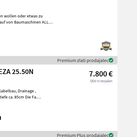
fen wollen oder etwas zu
nkauf von Baumaschinen ALLER
Premium zlati prodajalec
tige Grabenfräse TEZA 25.50N
7.800 €
DDV ni terjalen
ca. 85cm Die Fa.
H
Premium Plus prodajalec