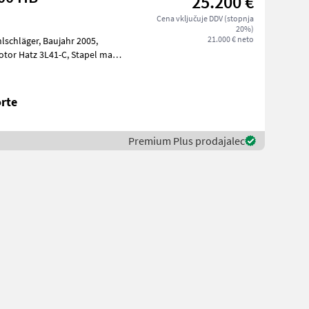
25.200 €
Cena vključuje DDV (stopnja
20%)
21.000 € neto
rte
Premium Plus prodajalec