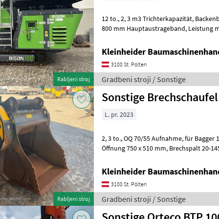
12 to., 2, 3 m3 Trichterkapazität, Backenbrecheröffnung 680x400 mm,
800 mm Hauptaustrageband, Leistung max. 80 t/h,
Funkfernbedienun
Kleinheider Baumaschinenhan
3100 St. Pölten
Gradbeni stroji / Sonstige
Rabljeni stroj
Sonstige Brechschaufel
L. pr. 2023
2, 3 to., OQ 70/55 Aufnahme, für Bagger 16-25 to., 0, 65 m³ Inhalt,
Öffnung 750 x 510 mm, Brechspalt 20-145 mm, Ölbedarf 150-220 l/min,
220 bar Gradbeni stroji Drugi
Kleinheider Baumaschinenhan
3100 St. Pölten
Gradbeni stroji / Sonstige
Rabljeni stroj
Sonstige Orteco BTP 1