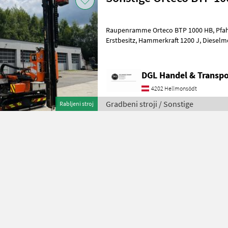
Raupenramme Orteco BTP 1000 HB, Pfahlschläger, Baujahr 2005,
Erstbesitz, Hammerkraft 1200 J, Dieselmotor Hatz 3L41-C, Stapel max.
Abschnitt und max. Länge 210x
DGL Handel & Transpo
4202 Hellmonsödt
Gradbeni stroji / Sonstige
Rabljeni stroj