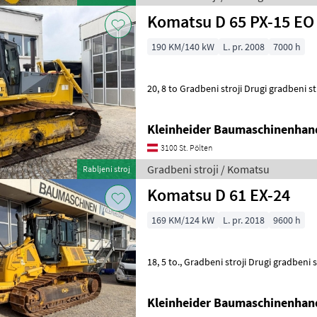
Komatsu D 65 PX-15 EO
190 KM/140 kW
L. pr. 2008
7000 h
20, 8 to Gradbeni stroji Drugi gradbeni st
Kleinheider Baumaschinenhan
3100 St. Pölten
Gradbeni stroji / Komatsu
Rabljeni stroj
Komatsu D 61 EX-24
169 KM/124 kW
L. pr. 2018
9600 h
18, 5 to., Gradbeni stroji Drugi gradbeni 
Kleinheider Baumaschinenhan