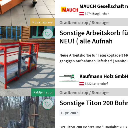
MAUCH Gesellschaft m
5274 Burgkirchen
Gradbeni stroji / Sonstige
Nova naprava
Sonstige Arbeitskorb f
NEU! ( alle Aufnah
Neue Arbeitskörbe für Teleskoplader! MADE IN AUSTRIA! Alle
gängigen Aufnahmen lieferbar! ( Manitou Merlo JCB Bobcat JLG
Kramer Terex CAT Genie Liebherr V
Kaufmann Holz Gmb
8422 Leitersdorf
Gradbeni stroji / Sonstige
Rabljeni stroj
Sonstige Titon 200 Boh
L. pr. 2007
BPI Titon 200 Bohrraupe * Baujahr: 2007 