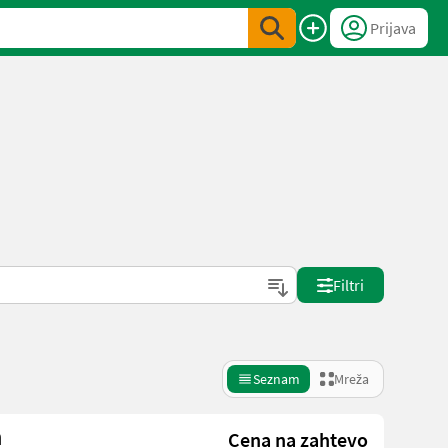
Prijava
Filtri
Seznam
Mreža
n
Cena na zahtevo