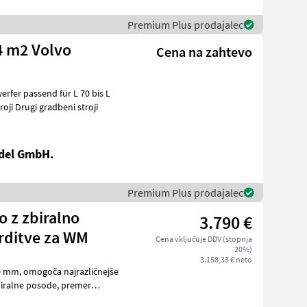
Premium Plus prodajalec
4 m2 Volvo
Cena na zahtevo
erfer passend für L 70 bis L
L: 1, 8m Gradbeni stroji Drugi gradbeni stroji
del GmbH.
Premium Plus prodajalec
o z zbiralno
3.790 €
trditve za WM
Cena vključuje DDV (stopnja
20%)
3.158,33 € neto