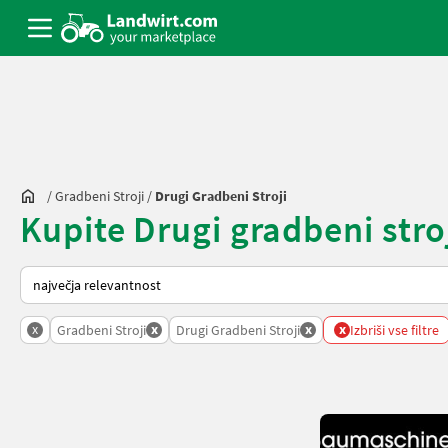
/
Gradbeni Stroji
/
Drugi Gradbeni Stroji
Kupite Drugi gradbeni stroj
Tako je razvrščeno na Landwirt.com
x
x
x
x
Gradbeni Stroji
Drugi Gradbeni Stroji
Izbriši vse filtre