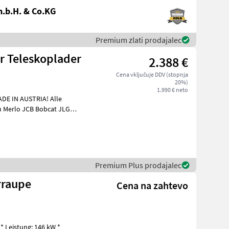
.b.H. & Co.KG
Premium zlati prodajalec
ür Teleskoplader
2.388 €
Cena vključuje DDV (stopnja
20%)
1.990 € neto
H
Premium Plus prodajalec
rraupe
Cena na zahtevo
* Leistung: 146 kW *