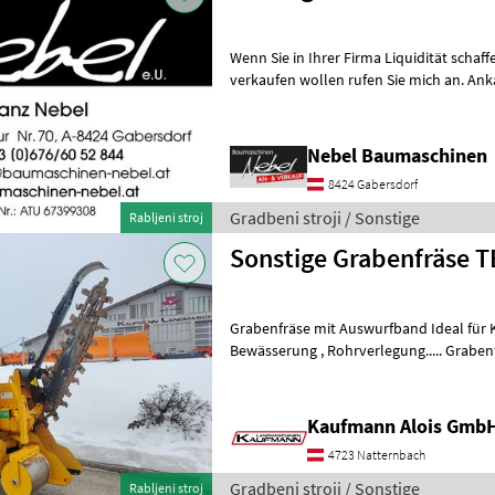
Wenn Sie in Ihrer Firma Liquidität schaf
verkaufen wollen rufen Sie mich an. A
ART. (Minibagger, Kettenbagger, Ba
Nebel Baumaschinen
8424 Gabersdorf
Gradbeni stroji / Sonstige
Rabljeni stroj
Sons
Grabenfräse mit Auswurfband Ideal für Kabelbau, Drainage ,
Bewässerung , Rohrverlegung..... Grabentiefe 
Kaufmann zeigt Ihnen die Maschine bz
Kaufmann Alois Gmb
4723 Natternbach
Gradbeni stroji / Sonstige
Rabljeni stroj