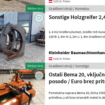
3100 St. Pölten
Gradbeni stroji / Komatsu
Rabljeni stroj
Sonstige Holzgreifer 2,
2, 4 m2 Greifervolumen, Greifer mit Ausw
120 B: 1, 6m H: 2, 2m 
Kleinheider Baumaschinenhan
3100 St. Pölten
Gradbeni stroji / Sonstige
Rabljeni stroj
Ostali Bema 20, vključn
posodo / Euro brez pri
Pometalna naprava Bema 20, širina 1550 mm, omogoča najrazličnejše
pritrditve, z ali brez stranskih metel in zbiralne posode, premer
pometalne krtače 520 mm Pometalna