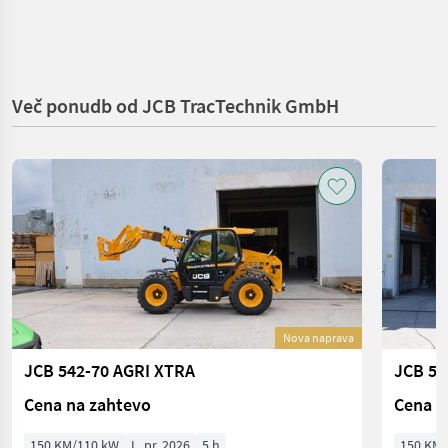
Več ponudb od JCB TracTechnik GmbH
Nova naprava
JCB 542-70 AGRI XTRA
JCB 54
Cena na zahtevo
Cena n
150 KM/110 kW
L. pr. 2026
5 h
150 KM/