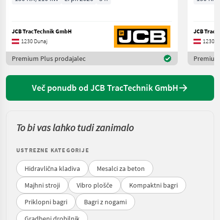
JCB TracTechnik GmbH
JCB Trac
1230 Dunaj
1230 D
Premium Plus prodajalec
Premium 
Več ponudb od JCB TracTechnik GmbH
To bi vas lahko tudi zanimalo
USTREZNE KATEGORIJE
Hidravlična kladiva
Mesalci za beton
Majhni stroji
Vibro plošče
Kompaktni bagri
Priklopni bagri
Bagri z nogami
Gradbeni drobilnik