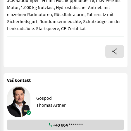
JCB Raddumper 1HT mit Hochkippmulde, 16,1 kW Perkins
Motor, 1.000 kg Nutzlast; Hydrostatischer Antrieb mit
einzelnen Radmotoren; Rückffahralarm, Fahrersitz mit
Sicherheitsgurt, Rundumkennleuchte, Schutzbügel an der
Lenkradsäule. Startspeere, CE-Zertifikat
JCB Raddumper 1HT mit Hochkippmulde, 16,1 kW Perkins Motor, 1
Vaš kontakt
Gospod
Thomas Artner
+43 664 *******