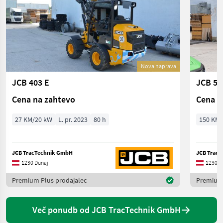
Nova naprava
JCB 403 E
JCB 54
Cena na zahtevo
Cena n
27 KM/20 kW
L. pr. 2023
80 h
150 KM/
JCB TracTechnik GmbH
JCB Trac
1230 Dunaj
1230 D
Premium Plus prodajalec
Premium 
Več ponudb od JCB TracTechnik GmbH