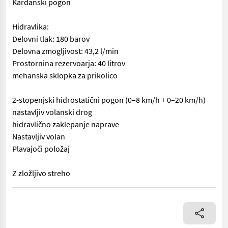
Kardanski pogon
Hidravlika:
Delovni tlak: 180 barov
Delovna zmogljivost: 43,2 l/min
Prostornina rezervoarja: 40 litrov
mehanska sklopka za prikolico
2-stopenjski hidrostatični pogon (0–8 km/h + 0–20 km/h)
nastavljiv volanski drog
hidravlično zaklepanje naprave
Nastavljiv volan
Plavajoči položaj
Z zložljivo streho
Snemanje: EURO nosilec (hidravlično zaklepanje) Prekucna obreme