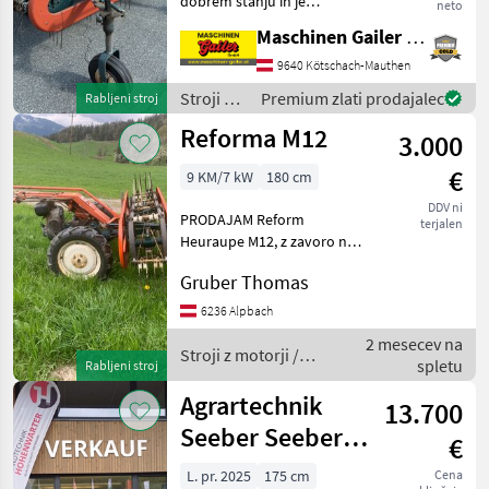
dobrem stanju in je
Reform
10
neto
opremljena s trakastim
Maschinen Gailer GmbH
grabljem, štiritaktnim
Agrartechnik Seeber
7
motorjem MAG ter zračnimi
9640 Kötschach-Mauthen
kolesi. Za doplačilo v višini
Stroji z
Premium zlati prodajalec
Rabljeni stroj
Lavrih
5
350.-- so na voljo t
motorji /
Reforma M12
3.000
Reform
Aebi
4
€
9 KM/7 kW
180 cm
Hill Rake
3
DDV ni
PRODAJAM Reform
terjalen
Heuraupe M12, z zavoro na
Prikaži
krmilu, V zelo dobrem
vse (9)
Gruber Thomas
stanju Prodaja s strani
MARKETPLACE
zasebnika Stroji z motorji
6236 Alpbach
Tračni obračalnik/
2 mesecev na
Ponudbe
Mali
zgrabljalnik
Stroji z motorji /
Marketplace
spletu
Rabljeni stroj
trgovcev
oglasi
Reform
Agrartechnik
13.700
Seeber Seeber
€
AllroundmaMax
L. pr. 2025
175 cm
Cena