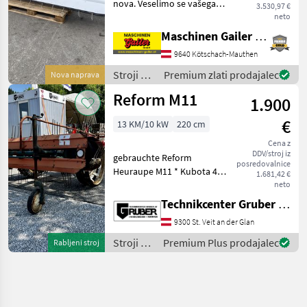
nova. Veselimo se vašega
3.530,97 €
povpraševanja! Stroji z
neto
motorji Tračni obračalnik/
Maschinen Gailer GmbH
zgrabljalnik
9640 Kötschach-Mauthen
Stroji z
Premium zlati prodajalec
Nova naprava
motorji /
Reform M11
1.900
Hill Rake
€
13 KM/10 kW
220 cm
Cena z
DDV/stroj iz
gebrauchte Reform
posredovalnice
Heuraupe M11 * Kubota 4
1.681,42 €
Takt Motor GH340 *
neto
Zwillingsreifen *
Technikcenter Gruber GmbH
Gitterreifen schnell
9300 St. Veit an der Glan
abnehmbar * Bänder ohne
Risse Sofort einsatzbereit
Stroji z
Premium Plus prodajalec
Rabljeni stroj
und abhol
motorji /
Reform