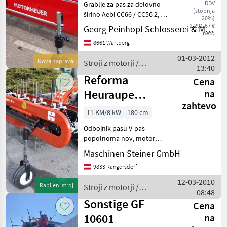
DDV
Grablje za pas za delovno
2,2
(stopnja
širino Aebi CC66 / CC56 2, 2
20%)
m 3 vrstice zob,
2.291,67 €
Georg Peinhopf Schlosserei & Maschinenbau
neto
pnevmatična kolesa iz
8661 Wartberg
gume, demonstracijska
naprava proizvajalca Stroji z
01-03-2012
Nova naprava
Stroji z motorji /
motorji Tračni obra
13:40
Aebi
Reforma
Cena
Heuraupe
na
zahtevo
reform M12 m.
11 KM/8 kW
180 cm
Honda motor
Odbojnik pasu V-pas
GX340
popolnoma nov, motor
Honda GX340 nov,
Maschinen Steiner GmbH
pnevmatike 5.00-15 80%,
9833 Rangersdorf
dvojna kolesa, delovna
širina 1, 8 m Stroji z motorji
12-03-2010
Rabljeni stroj
Stroji z motorji /
Tračni obračalnik/
08:48
Reform
zgrabljaln
Sonstige GF
Cena
10601
na