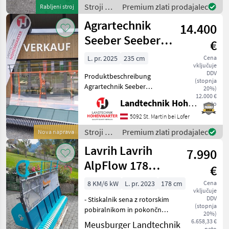
Martin die Agrartechnik
Stroji z
Premium zlati prodajalec
Rabljeni stroj
Seeber Heuwolf 220
motorji /
Agrartechnik
Heuraupe ausfü
14.400
Agrartechnik
Seeber
Seeber Seeber
€
AllroundMax 235
L. pr. 2025
235 cm
Cena
vključuje
(23753)
DDV
Produktbeschreibung
(stopnja
Agrartechnik Seeber
20%)
Allround Max 235 Heuraupe
12.000 €
Landtechnik Hohenwarter GmbH
neto
Ich freue mich, Ihnen im
Maschinenzentrum St.
5092 St. Martin bei Lofer
Martin die Agrartechnik
Stroji z
Premium zlati prodajalec
Nova naprava
Seeber Allround Max 235
motorji /
Lavrih Lavrih
Heur
7.990
Agrartechnik
Seeber
AlpFlow 178
€
Stiskalnik sena s
8 KM/6 kW
L. pr. 2023
178 cm
Cena
vključuje
tekočim trakom
DDV
- Stiskalnik sena z rotorskim
(stopnja
pobiralnikom in pokončnim
20%)
hidravličnim transportnim
6.658,33 €
Meusburger Landtechnik
neto