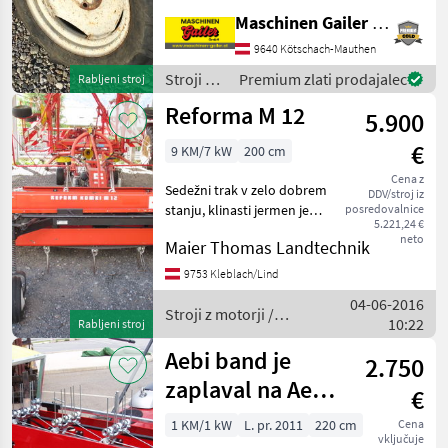
so 3 kosi. Veselimo se
Maschinen Gailer GmbH
vašega povpraševanja!
9640 Kötschach-Mauthen
Stroji z motorji Tračni
obračalnik/ zgr
Stroji z
Premium zlati prodajalec
Rabljeni stroj
motorji /
Reforma M 12
5.900
Reform
€
9 KM/7 kW
200 cm
Cena z
Sedežni trak v zelo dobrem
DDV/stroj iz
stanju, klinasti jermen je
posredovalnice
5.221,24 €
dober kot nov, motor
neto
Maier Thomas Landtechnik
dovršen. rep. Stroji z
motorji Tračni obračalnik/
9753 Kleblach/Lind
zgrabljalnik
04-06-2016
Stroji z motorji /
10:22
Rabljeni stroj
Reform
Aebi band je
2.750
zaplaval na Aebi
€
CC66 ali CC56
1 KM/1 kW
L. pr. 2011
220 cm
Cena
vključuje
delovne dolžine