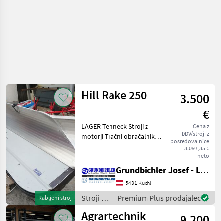
Hill Rake 250
3.500
€
LAGER Tenneck Stroji z
Cena z
DDV/stroj iz
motorji Tračni obračalnik/
posredovalnice
zgrabljalnik
3.097,35 €
neto
Grundbichler Josef - Landmaschinen
5431 Kuchl
Stroji z
Premium Plus prodajalec
Rabljeni stroj
motorji /
Agrartechnik
9.200
Hill Rake