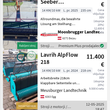
Seeber
€
Allroundmax 235
14 KM/10 kW
L. pr. 2025
235 cm
Cena
vključuje
DDV
Allroundmax, die bewährte
(stopnja
Lösung am Steilhang:
20%)
Arbeitsbreiten 1, 75 m | 1, 95
12.600 €
Moosbrugger Landtechnik GmbH
neto
m | 2, 15 m | 2, 35 m (andere
Wünsche auf Anfrage)
6870 Bezau
Gerätetiefe nur 65 cm für
Stroji z
Premium Plus prodajalec
Rabljeni stroj
angenehmes W
motorji /
Lavrih AlpFlow
11.400
Agrartechnik
Seeber
218
€
14 KM/10 kW
L. pr. 2024
218 cm
Cena
vključuje
DDV
Arbeitsbreite 218cm
(stopnja
klappbare Seitenteile und
20%)
Schiebeschildaufsatz
9.500 € neto
Meusburger Landtechnik
Gewicht 189kg Anbau an
6863 Egg
Aebi, Rapid, Reform, Köppl,
BCS usw. Förderband
12-05-2025
Nova naprava
Stroji z motorji /
hydraulisch Rechts- Li
18:47