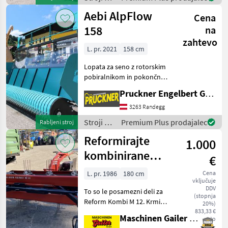
ročico
motorji /
Aebi AlpFlow
Cena
Aebi
158
na
zahtevo
L. pr. 2021
158 cm
Lopata za seno z rotorskim
pobiralnikom in pokončno
nameščenim transportnim
Pruckner Engelbert GmbH
trakom. # Transportni trak
lahko preklapljate od leve
3263 Randegg
proti desni z upravljalno
Stroji z
Premium Plus prodajalec
Rabljeni stroj
ročico
motorji /
Reformirajte
1.000
Aebi
kombinirane
€
dele M12
L. pr. 1986
180 cm
Cena
vključuje
DDV
To so le posamezni deli za
(stopnja
Reform Kombi M 12. Krmilo
20%)
cpl. 500.- Desna os 990.-
833,33 €
Maschinen Gailer GmbH
neto
Zobnik 990.- 2 kolesa 250.-