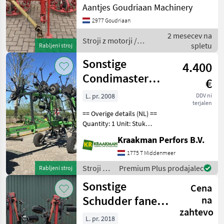
Compleet met zwadborden
Aantjes Goudriaan Machinery
achterop • Incl. aftakas •
2977 Goudriaan
Werkbreedte 2600 mm •
2 mesecev na
Aa
Stroji z motorji /
spletu
Rabljeni stroj
Sonstige
Sonstige
4.400
Condimaster
€
11041 schudder
L. pr. 2008
DDV ni
terjalen
== Overige details (NL) ==
Quantity: 1 Unit: Stuk
License Plate: LKB-83-G
Kraakman Perfors B.V.
Gebruikte Deutz Fahr
Condimaster 11041
1775 T Middenmeer
schudder Stroji z motorji
Stroji z
Premium Plus prodajalec
Rabljeni stroj
Tračni obračalnik/
motorji /
Sonstige
Cena
Sonstige
Schudder fanex
na
zahtevo
904 - Gebruikt
L. pr. 2018