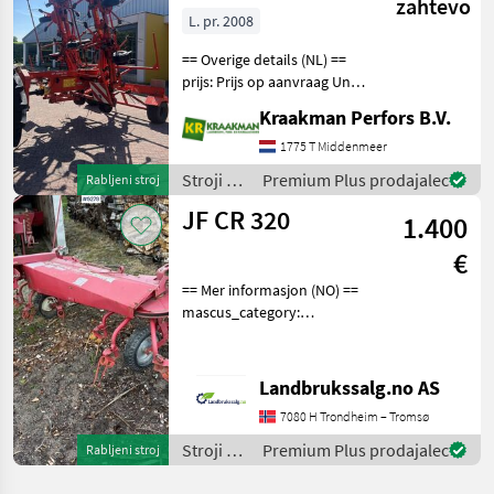
zahtevo
L. pr. 2008
== Overige details (NL) ==
prijs: Prijs op aanvraag Unit:
Stuk License Plate: LHJ-54-
Kraakman Perfors B.V.
R Kuhn 10601 Werkbreedte:
10, 60m Tandarmen per
1775 T Middenmeer
rotor: 6 Schudder is in een
Stroji z
Premium Plus prodajalec
Rabljeni stroj
go
motorji /
JF CR 320
1.400
Sonstige
€
== Mer informasjon (NO) ==
mascus_category:
otherharvesters Please
provide reference number
upon request: 9279 See
Landbrukssalg.no AS
en.landbrukssalg.no/9279
7080 H Trondheim – Tromsø
for more images Specif
Stroji z
Premium Plus prodajalec
Rabljeni stroj
motorji /