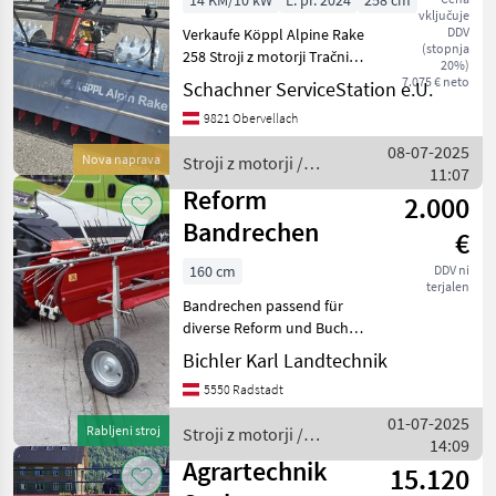
14 KM/10 kW
L. pr. 2024
258 cm
vključuje
DDV
Verkaufe Köppl Alpine Rake
(stopnja
258 Stroji z motorji Tračni
20%)
obračalnik/ zgrabljalnik
7.075 € neto
Schachner ServiceStation e.U.
9821 Obervellach
08-07-2025
Nova naprava
Stroji z motorji /
11:07
Sonstige
Reform
2.000
Bandrechen
€
160 cm
DDV ni
terjalen
Bandrechen passend für
diverse Reform und Bucher
Motormäher mit Aufnahme
Bichler Karl Landtechnik
laut Fotos, 2-reihig, Breite
5550 Radstadt
160cm Stroji z motorji
Tračni obračalnik/
01-07-2025
Rabljeni stroj
Stroji z motorji /
zgrabljalnik
14:09
Reform
Agrartechnik
15.120