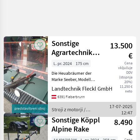
Sonstige
13.500
Agrartechnik
€
Seeber
L. pr. 2024
175 cm
Cena
vključuje
DDV
Die Heuabräumer der
(stopnja
Marke Seeber, Modell
20%)
Allround Max 175,
11.250 €
Landtechnik Fleckl GmbH
neto
präsentieren sich als
6391 Fieberbrunn
hochmoderne und
effiziente Lösung für
17-07-2025
predstavitveni stroj
Stroji z motorji /
landwirtschaftliche
12:47
Sonstige
Arbeiten. Das Baujahr 2024
Sonstige Köppl
8.490
Alpine Rake
€
Cena