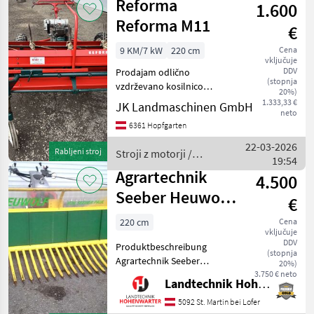
Reforma
Schnellwechselflansch
1.600
Agrartechnik
passend zu Motormä
Seeber
Reforma M11
€
9 KM/7 kW
220 cm
Cena
vključuje
DDV
Prodajam odlično
(stopnja
vzdrževano kosilnico
20%)
Reform M11, nove
1.333,33 €
JK Landmaschinen GmbH
neto
pnevmatike, dvotaktni
6361 Hopfgarten
motor Rotax, deluje
brezhibno, doplačilo za
22-03-2026
Rabljeni stroj
Stroji z motorji /
dodatna zobata kolesa +
19:54
Reform
150 €, takoj na vo
Agrartechnik
4.500
Seeber Heuwolf
€
220 (10236)
220 cm
Cena
vključuje
DDV
Produktbeschreibung
(stopnja
Agrartechnik Seeber
20%)
Heuwolf 220 Heuraupe Ich
3.750 € neto
Landtechnik Hohenwarter GmbH
freue mich, Ihnen im
Maschinenzentrum St.
5092 St. Martin bei Lofer