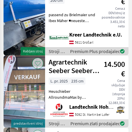
€
200 cm
Cena z
DDV/stroj iz
passend zu Brielmaier und
posredovalnice
Ibex Mäher ◾neueste
3.451,33 €
technische Ausführung
neto
◾komplett repariert ◾sehr
Kreer Landtechnik e.U.
guter Zustand 2, 00 m und
5611 Großarl
2, 50 m LAGERND AB € 3
900, - Stroj
Stroji z
Premium Plus prodajalec
Rabljeni stroj
motorji /
Agrartechnik
14.500
Hill Rake
Seeber Seeber
€
AllroundMax 235
L. pr. 2025
235 cm
Cena
vključuje
(23752)
DDV
Heuschieber
(stopnja
AllroundmaMax by
20%)
Agrartechnik mit 235cm
12.083,33 €
Landtechnik Hohenwarter GmbH
neto
Arbeitsbreite inklusive
Bordhydraulik zur
5092 St. Martin bei Lofer
angenehmen
Stroji z
Premium zlati prodajalec
predstavitveni stroj
Bandumschaltung und
motorji /