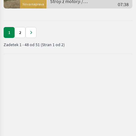
Stroji z motorji /
07:38
Nova naprava
Sonstige
1
2
Zadetek
1
-
48
od
51
(Stran 1 od 2)