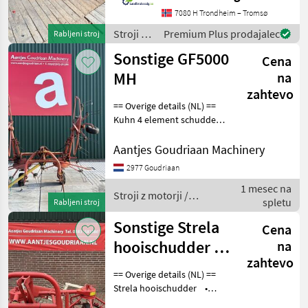
reference number upon
7080 H Trondheim – Tromsø
request: 8950 See
Stroji z
Premium Plus prodajalec
Rabljeni stroj
en.landbrukssalg.no/8950
motorji /
Sonstige GF5000
for mor
Cena
Sonstige
MH
na
zahtevo
== Overige details (NL) ==
Kuhn 4 element schudder
GF5000 MH • Werkbreedte
5000mm • Hydraulisch
Aantjes Goudriaan Machinery
opklapbaar • Verdraaibare
2977 Goudriaan
rotors voor transport /
1 mesec na
opslag
Stroji z motorji /
spletu
Rabljeni stroj
Sonstige
Sonstige Strela
Cena
hooischudder -
na
zahtevo
Gebruikt
== Overige details (NL) ==
Strela hooischudder •
Opgeknapt en in orde •