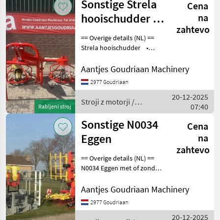
Sonstige Strela
Cena
hooischudder -
na
zahtevo
Gebruikt
== Overige details (NL) ==
Strela hooischudder •
Opgeknapt en in orde •
Compleet met zwadborden
Aantjes Goudriaan Machinery
achterop • Incl. aftakas •
2977 Goudriaan
Werkbreedte 2600 mm •
20-12-2025
Aa
Stroji z motorji /
07:40
Rabljeni stroj
Sonstige
Sonstige N0034
Cena
Eggen
na
zahtevo
== Overige details (NL) ==
N0034 Eggen met of zonder
zaaiinrichting Staat: Nieuw
Stroji z motorji Tračni
Aantjes Goudriaan Machinery
obračalnik/ zgrabljalnik
2977 Goudriaan
20-12-2025