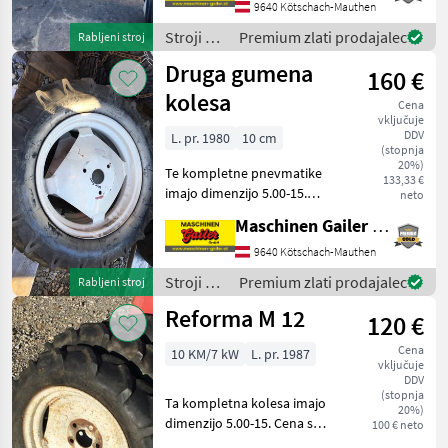
Jermenice in drugi deli na
9640 Kötschach-Mauthen
zahtevo. Veselimo se vaše
Stroji z
Premium zlati prodajalec
Rabljeni stroj
motorji /
Druga gumena
160 €
Reform
kolesa
Cena
vključuje
DDV
L. pr. 1980
10 cm
(stopnja
20%)
Te kompletne pnevmatike
133,33 €
imajo dimenzijo 5.00-15.
neto
Cena velja za 1 kos. Na
Maschinen Gailer GmbH
zalogi imamo 2 kosa.
Veselimo se vašega
9640 Kötschach-Mauthen
povpraševanja! Stroji z
Stroji z
Premium zlati prodajalec
Rabljeni stroj
motorji Tračni obračalnik/
motorji /
Reforma M 12
120 €
Sonstige
Cena
10 KM/7 kW
L. pr. 1987
vključuje
DDV
(stopnja
Ta kompletna kolesa imajo
20%)
dimenzijo 5.00-15. Cena se
100 € neto
nanaša na 1 kolo Na zalogi