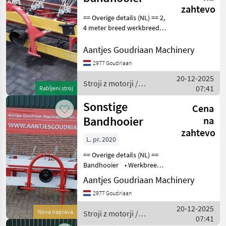
zahtevo
== Overige details (NL) == 2,
4 meter breed werkbreedte
ca 3 meter Staat: Gebruikt
Stroji z motorji Tračni
Aantjes Goudriaan Machinery
obračalnik/ zgrabljalnik
2977 Goudriaan
20-12-2025
Stroji z motorji /
07:41
Rabljeni stroj
Sonstige
Sonstige
Cena
Bandhooier
na
zahtevo
L. pr. 2020
== Overige details (NL) ==
Bandhooier • Werkbreedte
240cm • Aftakas
Aantjes Goudriaan Machinery
aangedreven •
2977 Goudriaan
Driepuntsaansluiting Staat:
Nieuw Bouwjaar: 20
20-12-2025
Nova naprava
Stroji z motorji /
07:41
Sonstige