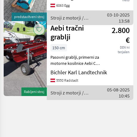
trakom (vrtenje v smeri
6863 Egg
urinega kazalca, v nasprotni
smeri urinega kazalca), - za
03-10-2025
predstavitveni stroj
Stroji z motorji /
13:58
Lavrih
Aebi tračni
2.800
grablji
€
150 cm
DDV ni
terjalen
Pasovni grablji, primerni za
motorne kosilnice Aebi CC,
3-vrstni nosilci vilic,
Bichler Karl Landtechnik
delovna širina 150 cm,
5550 Radstadt
krmiljenje prek vzvodnega
mehanizma Stroji z motorji
05-08-2025
Rabljeni stroj
Stroji z motorji /
Tračni o
10:45
Aebi