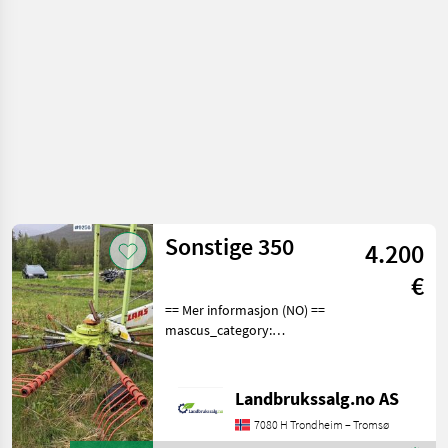
JF
Sonstige 350
4.200
€
== Mer informasjon (NO) ==
mascus_category:
otherharvesters Please
provide reference number
upon request: 9256 See
Landbrukssalg.no AS
en.landbrukssalg.no/9256
7080 H Trondheim – Tromsø
for more images Specif