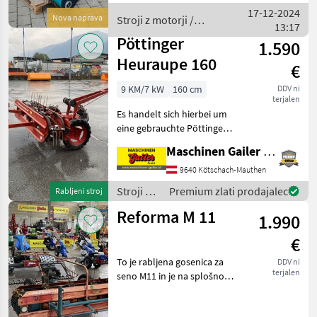
Arbeitsbreite 158 Gewicht
17-12-2024
Nova naprava
Stroji z motorji /
123 kg Klappbare
13:17
Lavrih
Pöttinger
1.590
Heuraupe 160
€
9 KM/7 kW
160 cm
DDV ni
terjalen
Es handelt sich hierbei um
eine gebrauchte Pöttinger
Heuraupe 160 in einem
Maschinen Gailer GmbH
allgemein guten Zustand! *
Rotax Motor * Luftreifen *
9640 Kötschach-Mauthen
Arbeitsbreite ca.160cm *
Stroji z
Premium zlati prodajalec
Rabljeni stroj
Heuraup
motorji /
Reforma M 11
1.990
Pöttinger
€
To je rabljena gosenica za
DDV ni
terjalen
seno M11 in je na splošno v
dobrem stanju! * Motor
Rotax * Pnevmatike *