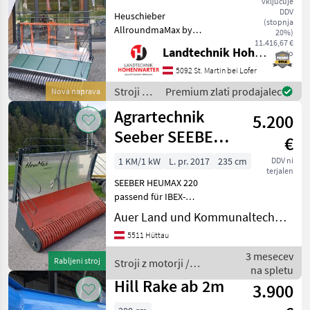
vključuje
175 (23750)
DDV
Heuschieber
(stopnja
AllroundmaMax by
20%)
Agrartechnik mit 175cm
11.416,67 €
Landtechnik Hohenwarter GmbH
neto
Arbeitsbreite inklusive
Bordhydraulik zur
5092 St. Martin bei Lofer
angenehmen
Stroji z
Premium zlati prodajalec
Nova naprava
Bandumschaltung und
motorji /
Agrartechnik
Schnellwechselflansch
5.200
Agrartechnik
passend zu Motormä
Seeber
Seeber SEEBER
€
HEUMAX 220
1 KM/1 kW
L. pr. 2017
235 cm
DDV ni
terjalen
SEEBER HEUMAX 220
passend für IBEX-
MOTORMÄHER * ca. 60 Bstd.
Auer Land und Kommunaltechnik GmbH
* Arbeitsbreite 220cm *
5511 Hüttau
Gewicht ca. 145kg *
Klappbare Seitenbügel *
3 mesecev
Rabljeni stroj
Stroji z motorji /
Laufrollen verstellbar *
na spletu
Agrartechnik Seeber
hydr
Hill Rake ab 2m
3.900