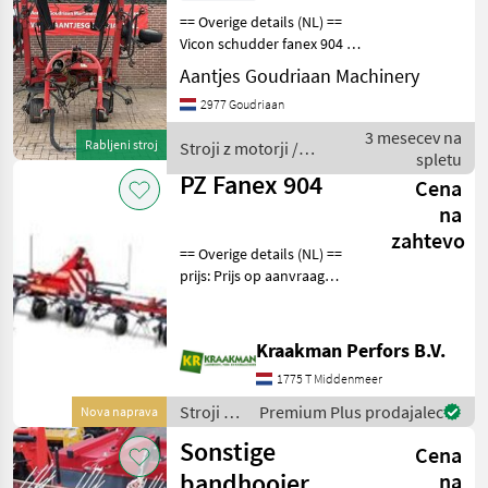
== Overige details (NL) ==
Vicon schudder fanex 904 •
Gedragen uitvoering •
Aantjes Goudriaan Machinery
Mechanische schuinte
2977 Goudriaan
stelling • Hydraulisch
opklapbaar •
3 mesecev na
Rabljeni stroj
Stroji z motorji /
Tandbeveiliging
spletu
Sonstige
PZ Fanex 904
Cena
na
zahtevo
== Overige details (NL) ==
prijs: Prijs op aanvraag
Quantity: 1 ProLine: De
Fanex 904 schudder met
een werkbreedte van 9, 0m
Kraakman Perfors B.V.
is ontworpen om perfect te
1775 T Middenmeer
presteren i
Stroji z
Premium Plus prodajalec
Nova naprava
motorji /
Sonstige
Cena
PZ
bandhooier
na