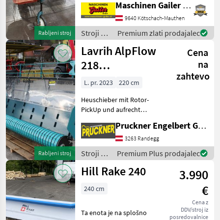
Delovna širina cca 190 cm *
Maschinen Gailer GmbH
Gosenica za seno je
9640 Kötschach-Mauthen
popolnoma funk
Stroji z
Premium zlati prodajalec
Rabljeni stroj
motorji /
Lavrih AlpFlow
Cena
Reform
218
na
zahtevo
Brielmaier/Ibex
L. pr. 2023
220 cm
Heuschieber mit Rotor-
PickUp und aufrecht
montierten Förderband. #
Pruckner Engelbert GmbH
Förderband links-rechts
umschaltbar mittels
3263 Randegg
Bedienhebel # klappbare
Stroji z
Premium Plus prodajalec
Rabljeni stroj
Seitenschilder für große F
motorji /
Hill Rake 240
3.990
Lavrih
€
240 cm
Cena z
DDV/stroj iz
Ta enota je na splošno
posredovalnice