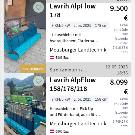
Lavrih
Lavrih AlpFlow
9.500
178
€
8 KM/6 kW
L. pr. 2025
178 cm
Cena
vključuje
DDV
- Heuschieber mit
(stopnja
hydraulischem Förderband
20%)
(rechts-, linkslauf), - ideal
7.916,67 €
Meusburger Landtechnik
neto
für kleinere Mäher ab ca.
6863 Egg
9PS (Rapid Swiss, Reform
RM8, Aebi CC36), -
12-05-2025
Nova naprava
Stroji z motorji /
klappbare Seitenteil
18:36
Lavrih
Lavrih AlpFlow
8.099
158/178/218
€
7 KM/5 kW
L. pr. 2025
158 cm
Cena
vključuje
DDV
Heuschieber mit Pick Up
(stopnja
und Förderband, auch für
20%)
kleine Motormäher ab 7PS,
6.749,17 €
Meusburger Landtechnik
neto
Förderband Hydraulisch
6863 Egg
Links- Rechtslauf;