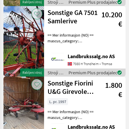
Stroji z
Premium Plus prodajalec
Rabljeni stroj
motorji /
Sonstige GA 7501
10.200
Sonstige
Samlerive
€
== Mer informasjon (NO) ==
mascus_category:
tillageequipment Please
provide reference number
Landbrukssalg.no AS
upon request: 9007 See
en.landbrukssalg.no/9007
7080 H Trondheim – Tromsø
for more images Speci
Stroji z
Premium Plus prodajalec
Rabljeni stroj
motorji /
Sonstige Fiorini
1.800
Sonstige
U&G Girevole
€
S450
L. pr. 1997
== Mer informasjon (NO) ==
mascus_category:
otherharvesters merke:
Landbrukssalg.no AS
Fiorini Please provide