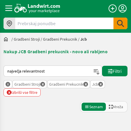
Prebrskaj ponudbe
/
Gradbeni Stroji
/
Gradbeni Prekucnik
/
Jcb
Nakup JCB Gradbeni prekucnik - novo ali rabljeno
Tako je razvrščeno na Landwirt.com
Filtri
x
x
x
x
Gradbeni Stroji
Gradbeni Prekucnik
Jcb
x
Izbriši vse filtre
Seznam
Mreža