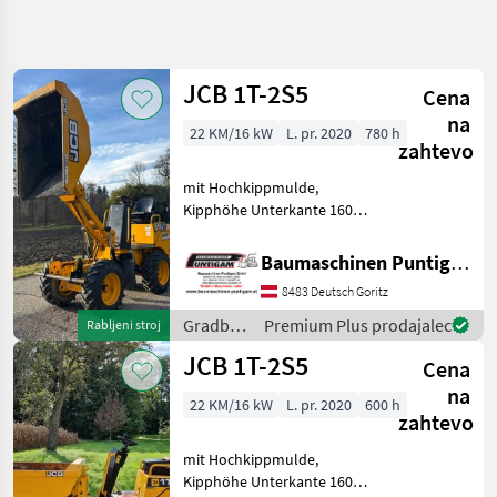
Natančnejše
iskanje
JCB 1T-2S5
Cena
Kategorija
Država
Filtri
4
na
22 KM/16 kW
L. pr. 2020
780 h
zahtevo
Prikaži 18
TRENUTNA
Ponastavi
mit Hochkippmulde,
POT
rezultatov
Kipphöhe Unterkante 160
Gradbena
cm, Nutzlast 1.000 kg,
tehnika
Durchfahrtsbreite 1.100
Baumaschinen Puntigam GmbH
Gradbeni
mm, Referenznummer:
Stroji
8483 Deutsch Goritz
3425 Baumaschinen
Gradbeni
Puntigam GmbH Unser
Gradbeni
Premium Plus prodajalec
Rabljeni stroj
Prekucnik
Spezialgebiet:
stroji /
JCB 1T-2S5
Jcb
Cena
JCB
na
22 KM/16 kW
L. pr. 2020
600 h
IZBERITE
zahtevo
KATEGORIJO
mit Hochkippmulde,
JCB
Kipphöhe Unterkante 160