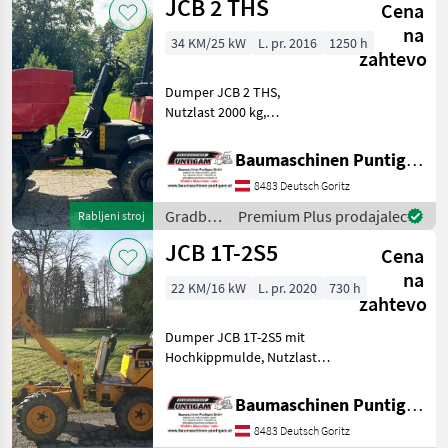
JCB 2 THS
Cena
JCB
na
34 KM/25 kW
L. pr. 2016
1250 h
zahtevo
Dumper JCB 2 THS,
Nutzlast 2000 kg,
Durchfahrtsbreite 150 cm,
Referenznummer: 3501
Baumaschinen Puntigam GmbH
Baumaschinen Puntigam
8483 Deutsch Goritz
GmbH Unser Spezialgebiet:
Ankauf - Verkauf -
Gradbeni
Premium Plus prodajalec
Rabljeni stroj
Vermietung
stroji /
JCB 1T-2S5
Cena
JCB
na
22 KM/16 kW
L. pr. 2020
730 h
zahtevo
Dumper JCB 1T-2S5 mit
Hochkippmulde, Nutzlast
1000 kg, Durchfahrtsbreite
110cm, Referenznummer:
Baumaschinen Puntigam GmbH
3802 Baumaschinen
8483 Deutsch Goritz
Puntigam GmbH Unser