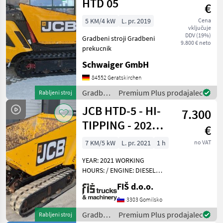
HTD 05
€
5 KM/4 kW
L. pr. 2019
Cena
vključuje
DDV (19%)
Gradbeni stroji Gradbeni
9.800 € neto
prekucnik
Schwaiger GmbH
84552 Geratskirchen
Gradbeni
Premium Plus prodajalec
Rabljeni stroj
stroji /
JCB HTD-5 - HI-
7.300
JCB
TIPPING - 2021
€
YEAR
7 KM/5 kW
L. pr. 2021
1 h
no VAT
YEAR: 2021 WORKING
HOURS: / ENGINE: DIESEL
LOMBARDINI - 4.4KW
FIŠ d.o.o.
WEIGHT 544KG TRACKS
50% HI-TIPPING CAPACITY
3303 Gomilsko
500KG ELECTRO AND HAND
Gradbeni
Premium Plus prodajalec
Rabljeni stroj
START DUMPER