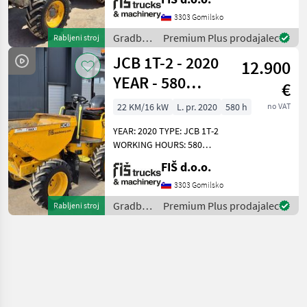
KUBOTA 32.4kw 4X4 DRIVE
HYDROSTATIC DRIVE
3303 Gomilsko
LIGHTS FAST AND SLOW
Gradbeni
Premium Plus prodajalec
Rabljeni stroj
TRAVEL SPEED DUMPER
stroji /
JCB 1T-2 - 2020
WEIGHT 2455kg
12.900
JCB
YEAR - 580
€
WORKING
22 KM/16 kW
L. pr. 2020
580 h
no VAT
HOURS - HI-TIP
YEAR: 2020 TYPE: JCB 1T-2
WORKING HOURS: 580
ENGINE: DIESEL PERKINS -
FIŠ d.o.o.
16.1KW 4X4 HYDROSTATIC
DRIVE CAPACITY 1000KG
3303 Gomilsko
MACHINE INCLONOMETER
Gradbeni
Premium Plus prodajalec
Rabljeni stroj
TYRES 90% HI-TIPPING
stroji /
JCB