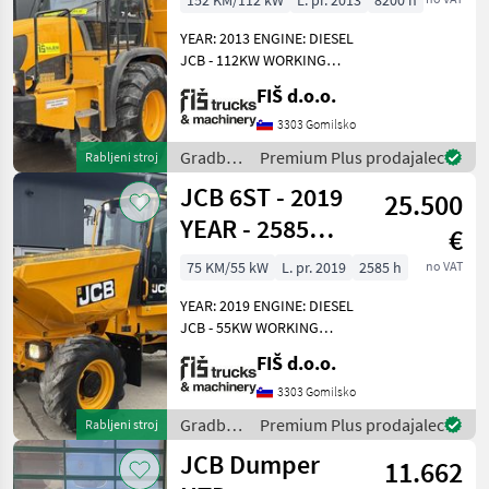
152 KM/112 kW
L. pr. 2013
8200 h
HOURS
YEAR: 2013 ENGINE: DIESEL
JCB - 112KW WORKING
HOURS: 8200 4X4 DRIVE
FIŠ d.o.o.
AUTOMATIC GEARBOX (6
FORWARD AND 3 REVERSE)
3303 Gomilsko
CAMERA CLOSED HEATED
Gradbeni
Premium Plus prodajalec
Rabljeni stroj
CAB LIGHTS CAPACITY 1300
stroji /
JCB 6ST - 2019
25.500
JCB
YEAR - 2585
€
WORKING
75 KM/55 kW
L. pr. 2019
2585 h
no VAT
HOURS
YEAR: 2019 ENGINE: DIESEL
JCB - 55KW WORKING
HOURS: 2585 4X4 DRIVE
FIŠ d.o.o.
AUTOMATIC GEARBOX (4
GEARS) LIGHTS CAMERA
3303 Gomilsko
CLOSED HEATED CAB
Gradbeni
Premium Plus prodajalec
Rabljeni stroj
DUMPER WEIGHT 5180KG
stroji /
JCB Dumper
CAPACITY
11.662
JCB