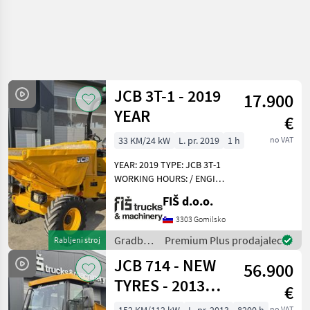
JCB 3T-1 - 2019
17.900
YEAR
€
33 KM/24 kW
L. pr. 2019
1 h
no VAT
YEAR: 2019 TYPE: JCB 3T-1
WORKING HOURS: / ENGINE:
DIESEL KUBOTA - 24.5KW
FIŠ d.o.o.
4X4 DRIVE 4 SPEEDS FRONT
AND BACK FAST AND SLOW
3303 Gomilsko
SPEED HYDROSTATIC DRIVE
Gradbeni
Premium Plus prodajalec
Rabljeni stroj
LIGHTS DUM
stroji /
JCB 714 - NEW
56.900
JCB
TYRES - 2013
€
YEAR - 8200
no VAT