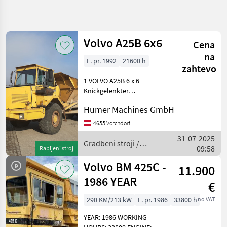
Natančnejše
iskanje
Volvo A25B 6x6
Cena
Kategorija
Država
Filtri
4
na
L. pr. 1992
21600 h
zahtevo
Prikaži 2
TRENUTNA
1 VOLVO A25B 6 x 6
Ponastavi
POT
rezultatov
Knickgelenkter
Muldenkipper 3-Achsig
Gradbena
Humer Machines GmbH
tehnika
Baujahr ca. 1992 Ca. 21600
Bstd. lt. Zähler 6-Zylinder
Gradbeni
4655 Vorchdorf
Stroji
VOLVO - Motor 6 x 6 Antrieb
31-07-2025
Lastschaltgetriebe Muld
Gradbeni stroji /
Gradbeni
09:58
Rabljeni stroj
Prekucnik
Volvo
Volvo BM 425C -
Volvo
11.900
1986 YEAR
€
IZBERITE
KATEGORIJO
290 KM/213 kW
L. pr. 1986
33800 h
no VAT
Volvo
YEAR: 1986 WORKING