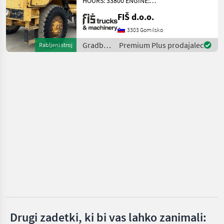
HOURS: 33800 ENGINE:
Thwaites
DIESEL VOLVO - 213KW 4X4
FIŠ d.o.o.
DRIVE 11.5M3 PAYLOAD
AUTOMATIC GEARBOX (5
3303 Gomilsko
Mecalac
GEARS) WEIGHT 17100KG
Gradbeni
Premium Plus prodajalec
Rabljeni stroj
TYRES 40% DUMPER
Neuson
stroji /
DIMENSION
Volvo
Wacker
JCB
Prikaži
vse
(28)
MARKETPLACE
Ponudbe
Mali
Marketplace
trgovcev
oglasi
Drugi zadetki, ki bi vas lahko zanimali: