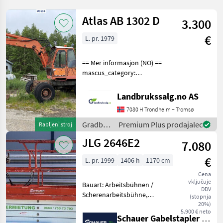
Atlas AB 1302 D
3.300
€
L. pr. 1979
== Mer informasjon (NO) ==
mascus_category:
excavators Please provide
reference number upon
Landbrukssalg.no AS
request: 9504 See
7080 H Trondheim – Tromsø
en.landbrukssalg.no/9504
for more images Specificati
Gradbeni
Premium Plus prodajalec
Rabljeni stroj
stroji /
JLG 2646E2
7.080
Atlas
€
L. pr. 1999
1406 h
1170 cm
Cena
vključuje
Bauart: Arbeitsbühnen /
DDV
Scherenarbeitsbühne,
(stopnja
Tragkraft: 340kg, Hubhöhe:
20%)
5.900 € neto
7920mm, Batterie: Trojan
Schauer Gabelstapler GmbH