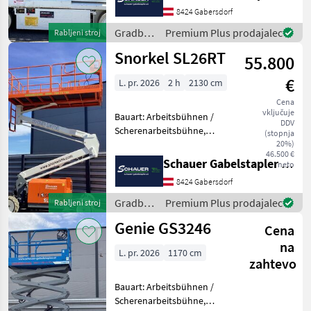
PzS 6V 225Ah Zustand: 60 -
8424 Gabersdorf
80%, Bereifung vorne:
Vollgummi Einfach 8
Gradbeni
Premium Plus prodajalec
Rabljeni stroj
stroji /
Snorkel SL26RT
55.800
JLG
€
L. pr. 2026
2 h
2130 cm
Cena
vključuje
Bauart: Arbeitsbühnen /
DDV
Scherenarbeitsbühne,
(stopnja
Tragkraft: 680kg, Hubhöhe:
20%)
46.500 €
8000mm, Bauhöhe:
Schauer Gabelstapler GmbH
neto
2600mm, Batterie: Starter
8424 Gabersdorf
12V , Sonderausstattung: CE
Zertifikat, Edelstahl
Gradbeni
Premium Plus prodajalec
Rabljeni stroj
stroji /
Genie GS3246
Cena
Snorkel
na
L. pr. 2026
1170 cm
zahtevo
Bauart: Arbeitsbühnen /
Scherenarbeitsbühne,