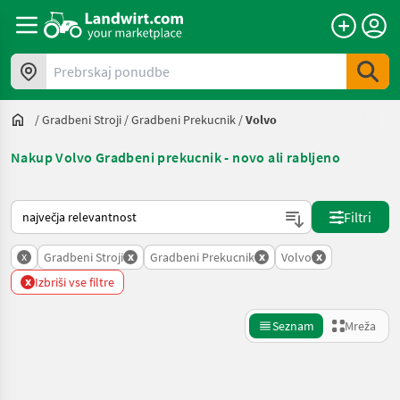
Prebrskaj ponudbe
/
Gradbeni Stroji
/
Gradbeni Prekucnik
/
Volvo
Nakup Volvo Gradbeni prekucnik - novo ali rabljeno
Tako je razvrščeno na Landwirt.com
Filtri
x
x
x
x
Gradbeni Stroji
Gradbeni Prekucnik
Volvo
x
Izbriši vse filtre
Seznam
Mreža