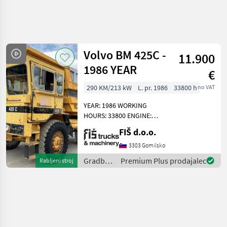
Natančnejše
iskanje
Volvo BM 425C -
11.900
Kategorija
Država
Filtri
4
1
1986 YEAR
€
290 KM/213 kW
L. pr. 1986
33800 h
no VAT
Prikaži 1
TRENUTNA
Ponastavi
POT
rezultatov
YEAR: 1986 WORKING
Gradbena
HOURS: 33800 ENGINE:
tehnika
DIESEL VOLVO - 213KW 4X4
FIŠ d.o.o.
Gradbeni
DRIVE 11.5M3 PAYLOAD
Stroji
AUTOMATIC GEARBOX (5
3303 Gomilsko
GEARS) WEIGHT 17100KG
Gradbeni
Gradbeni
Premium Plus prodajalec
Rabljeni stroj
Prekucnik
TYRES 40% DUMPER
stroji /
DIMENSION
Volvo
Volvo
IZBERITE
KATEGORIJO
Volvo