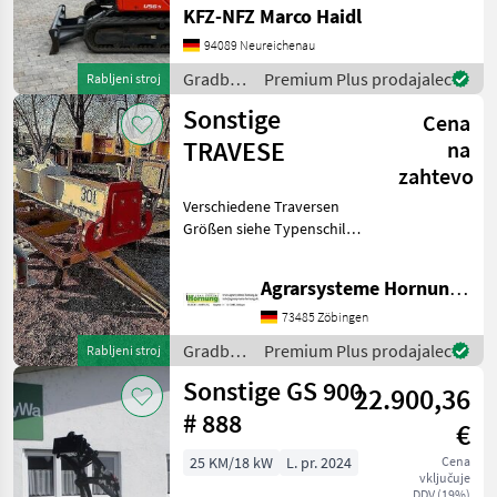
mit HS03,
KFZ-NFZ Marco Haidl
Grabenräumlöffel, Ketten
94089 Neureichenau
90% Gradbeni stroji Mini
bager
Gradbeni
Premium Plus prodajalec
Rabljeni stroj
stroji /
Sonstige
Cena
Kubota
TRAVESE
na
zahtevo
Verschiedene Traversen
Größen siehe Typenschild
Preis auf Anfrage per e mail
danke Gradbeni stroji Drugi
Agrarsysteme Hornung GmbH & Co. KG
gradbeni stroji
73485 Zöbingen
Gradbeni
Premium Plus prodajalec
Rabljeni stroj
stroji /
Sonstige GS 900
22.900,36
Sonstige
# 888
€
25 KM/18 kW
L. pr. 2024
Cena
vključuje
DDV (19%)