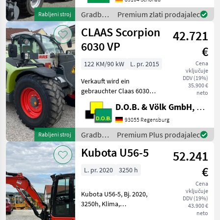
KG1X
Gradbeni
Premium zlati prodajalec
Rabljeni stroj
HYDRAULIKKREISLAUF
stroji /
CLAAS Scorpion
DPPPEL31X15.50-15
42.721
Sonstige
SKIDDATENBESCHEINIGUNG
6030 VP
€
BRD 20 KMDRUCKFREIER
122 KM/90 kW
L. pr. 2015
Cena
vključuje
DDV (19%)
Verkauft wird ein
35.900 €
gebrauchter Claas 6030
neto
Varipower Teleskoplader -
D.O.B. & Völk GmbH, Filiale Regensburg
Kramer
Schnellwechselplatte
93055 Regensburg
hydraulisch - Handgas mit
Gradbeni
Premium Plus prodajalec
Rabljeni stroj
Langsamfahreinrichtung -
stroji /
Kubota U56-5
Motorvorwärmung ü
52.241
Claas
€
L. pr. 2020
3250 h
Cena
vključuje
Kubota U56-5, Bj. 2020,
DDV (19%)
3250h, Klima,
43.900 €
Kombihydraulik, Powertilt
neto