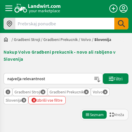
Prebrskaj ponudbe
/
Gradbeni Stroji
/
Gradbeni Prekucnik
/
Volvo
/
Slovenija
Nakup Volvo Gradbeni prekucnik - novo ali rabljeno v
Slovenija
Tako je razvrščeno na Landwirt.com
Filtri
x
x
x
x
Gradbeni Stroji
Gradbeni Prekucnik
Volvo
x
x
Slovenija
Izbriši vse filtre
Seznam
Mreža