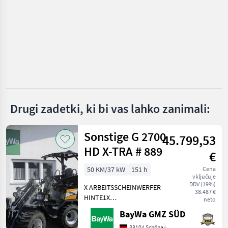
Mecalac
Thwaites
Neuson
Wacker
Drugi zadetki, ki bi vas lahko zanimali:
JCB
Prikaži
Sonstige G 2700
45.799,53
vse
HD X-TRA # 889
(28)
€
50 KM/37 kW
151 h
Cena
MARKETPLACE
vključuje
DDV (19%)
X ARBEITSSCHEINWERFER
Ponudbe
Mali
38.487 €
Marketplace
HINTE1X
neto
trgovcev
oglasi
ARBEITSSCHEINWERFER
BayWa GMZ SÜD
VORNE1X
HECKGEWICHTSPLATTE 62
83104 Schönau