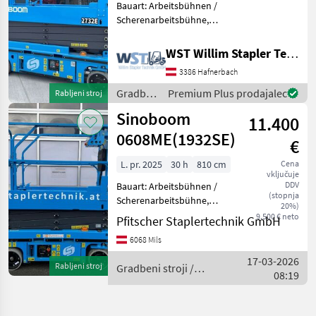
Bauart: Arbeitsbühnen /
Scherenarbeitsbühne,
Tragkraft: 250kg, Bauhöhe:
1960mm, Gradbeni stroji
WST Willim Stapler Technik GmbH
Dvigalne ploščadi
3386 Hafnerbach
Gradbeni
Premium Plus prodajalec
Rabljeni stroj
stroji /
Sinoboom
11.400
Sinoboom
0608ME(1932SE)
€
L. pr. 2025
30 h
810 cm
Cena
vključuje
DDV
Bauart: Arbeitsbühnen /
(stopnja
Scherenarbeitsbühne,
20%)
Tragkraft: 230kg, Bauhöhe:
9.500 € neto
Pfitscher Staplertechnik GmbH
2140mm, Batterie: Bj. 2025
6068 Mils
24V 225Ah , Bereifung
vorne: Non Marking Einfach
17-03-2026
Rabljeni stroj
Gradbeni stroji /
, Bereifung hinte
08:19
Sinoboom