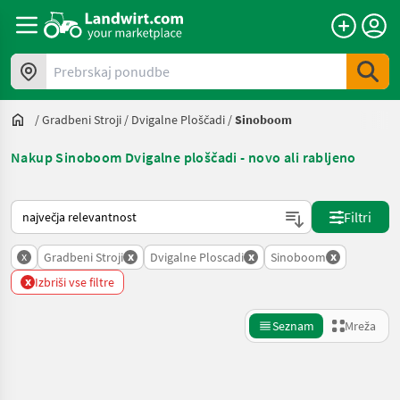
Prebrskaj ponudbe
/
Gradbeni Stroji
/
Dvigalne Ploščadi
/
Sinoboom
Nakup Sinoboom Dvigalne ploščadi - novo ali rabljeno
Tako je razvrščeno na Landwirt.com
Filtri
x
x
x
x
Gradbeni Stroji
Dvigalne Ploscadi
Sinoboom
x
Izbriši vse filtre
Seznam
Mreža