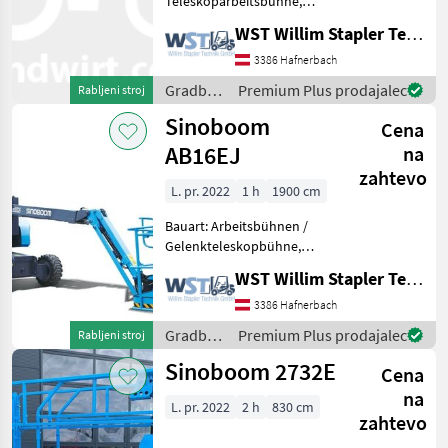
Teleskoparbeitsbühne,
Genie
Tragkraft: 454kg, Bauhöhe:
WST Willim Stapler Technik GmbH
2790mm, Gradbeni stroji
Dvigalne ploščadi
3386 Hafnerbach
Manitou
Gradbeni
Premium Plus prodajalec
Rabljeni stroj
JLG
stroji /
Sinoboom
Cena
Sinoboom
AB16EJ
na
Snorkel
zahtevo
L. pr. 2022
1 h
1900 cm
Haulotte
Bauart: Arbeitsbühnen /
Prikaži
Gelenkteleskopbühne,
vse
Tragkraft: 230kg, Bauhöhe:
(20)
WST Willim Stapler Technik GmbH
2000mm, Gradbeni stroji
Dvigalne ploščadi
3386 Hafnerbach
MARKETPLACE
Gradbeni
Premium Plus prodajalec
Rabljeni stroj
Ponudbe
Mali
stroji /
Marketplace
Sinoboom 2732E
trgovcev
oglasi
Cena
Sinoboom
na
L. pr. 2022
2 h
830 cm
zahtevo