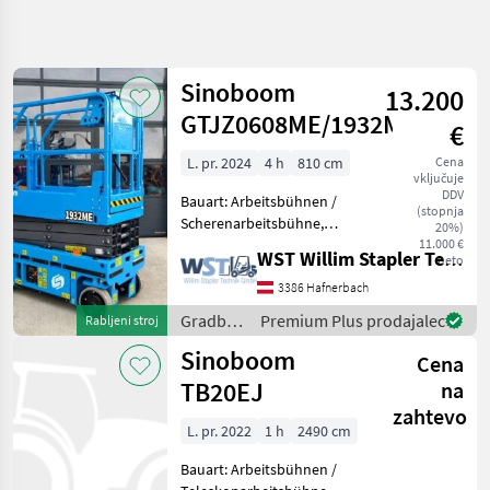
Natančnejše
iskanje
Sinoboom
13.200
Kategorija
Država
Filtri
4
GTJZ0608ME/1932ME
€
L. pr. 2024
4 h
810 cm
Cena
Prikaži 5
TRENUTNA
Ponastavi
vključuje
POT
rezultatov
DDV
Bauart: Arbeitsbühnen /
(stopnja
Gradbena
Scherenarbeitsbühne,
20%)
tehnika
Tragkraft: 230kg, Bauhöhe:
11.000 €
WST Willim Stapler Technik GmbH
neto
Gradbeni
1880mm, Gradbeni stroji
Stroji
Dvigalne ploščadi
3386 Hafnerbach
Dvigalne
Gradbeni
Premium Plus prodajalec
Rabljeni stroj
Ploscadi
stroji /
Sinoboom
Sinoboom
Cena
Sinoboom
TB20EJ
na
IZBERITE
zahtevo
KATEGORIJO
L. pr. 2022
1 h
2490 cm
Sinoboom
Bauart: Arbeitsbühnen /