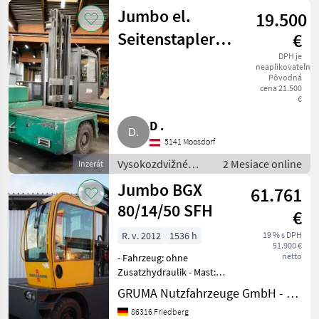
vozíky a skladová
Jumbo el.
19.500
technika / Vozík
Seitenstapler
€
Holzbau
DPH je
neaplikovateľné
Pôvodná
Zimmerei
cena 21.500
€
Abbund
D .
5141 Moosdorf
Vysokozdvižné
2 Mesiace online
Inzerát
vozíky a skladová
Jumbo BGX
61.761
technika / Vozík
80/14/50 SFH
€
R. v. 2012
1536 h
19 % s DPH
51.900 €
netto
- Fahrzeug: ohne
Zusatzhydraulik - Mast:
ohne Zusatzhydraulik -
GRUMA Nutzfahrzeuge GmbH - Staplertechnik
Gabelträger - Vollkabine
86316 Friedberg
mit Schiebetüren - Heizung