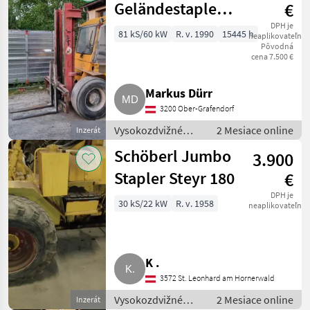
Geländestapler
€
Typ J 50 DC 12 (5
DPH je
81 kS/60 kW
R. v. 1990
15445 h
neaplikovateľné
Pôvodná
t Hubkraft)
cena 7.500 €
Markus Dürr
3200 Ober-Grafendorf
Vysokozdvižné
2 Mesiace online
Inzerát
vozíky a skladová
Schöberl Jumbo
3.900
technika / Vozík
Stapler Steyr 180
€
DPH je
30 kS/22 kW
R. v. 1958
neaplikovateľné
K .
3572 St. Leonhard am Hornerwald
Vysokozdvižné
2 Mesiace online
Inzerát