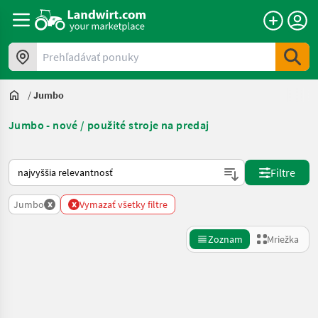
Prehľadávať ponuky
/
Jumbo
Jumbo - nové / použité stroje na predaj
Takto sa vykonáva triedenie na Landwirt.com
Filtre
x
x
Jumbo
Vymazať všetky filtre
Zoznam
Mriežka
Spresniť