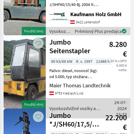
J/SHP60/15/40 Bj. 2004 lt.
Zähler 9.495 Stunden
Kaufmann Holz GmbH
Perkins Motor 6 Tonnen
Hubkraft 4 Meter Hubhöhe
8422 Leitersdorf
2, 90 Meter Bauhöhe 1, 50
Vysokozdvižné
Prémiový Plus predajca
Použitý stroj
Meter Ga
vozíky a
Jumbo
8.280
skladová
technika /
Seitenstapler
€
Jumbo
90 kS/66 kW
R. v. 1997
11488 h
20 % s DPH
6.900 €
netto
Palivo: diesel, nosnosť (kg):
od 5.000, typ stožiara:
Štandard, , Vodičská kabína,
Maier Thomas Landtechnik
: Vysokozdvižné vozíky a
9753 Kleblach/Lind
skladová technika Vozík
24-07-
Použitý stroj
Vysokozdvižné vozíky a
2024
Jumbo
skladová technika / Jumbo
15:33
22.200
*J/SH60/17,5/75TV*5219
€
h Top !