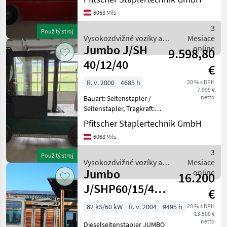
4000mm, Bauhöhe:
6068 Mils
2960mm, Freihub: 150mm,
Gabellänge: 1200mm,
3
Použitý stroj
Batterie: 80V 1085Ah
Vysokozdvižné vozíky a
Mesiace
Zustand:
Jumbo J/SH
skladová technika / Jumbo
online
9.598,80
40/12/40
€
R. v. 2000
4685 h
20 % s DPH
7.999 €
netto
Bauart: Seitenstapler /
Seitenstapler, Tragkraft:
4000kg, Hubhöhe: 4000mm,
Pfitscher Staplertechnik GmbH
Freihub: 150mm, Bereifung
6068 Mils
vorne: Superelastik ,
Bereifung hinten:
3
Použitý stroj
Superelastik , Beschrei
Vysokozdvižné vozíky a
Mesiace
Jumbo
skladová technika / Jumbo
online
16.200
J/SHP60/15/40
€
Dieselseitenstapler
82 kS/60 kW
R. v. 2004
9495 h
20 % s DPH
13.500 €
6 Tonnen Hubkr
netto
Dieselseitenstapler JUMBO