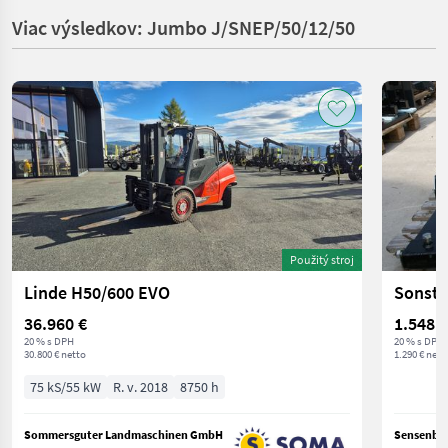
Viac výsledkov: Jumbo J/SNEP/50/12/50
Použitý stroj
Linde H50/600 EVO
36.960 €
1.548 €
20 % s DPH
20 % s DPH
30.800 € netto
1.290 € nett
75 kS/55 kW
R. v. 2018
8750 h
Sommersguter Landmaschinen GmbH
Sensenber