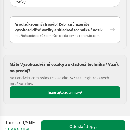
vozíky
Aj od súkromných osôb: Zobraziť inzeráty
Vysokozdvižné vozíky a skladová technika / Vozík
Použité stroje od súkromných predajcov na Landwirt.com
Máte Vysokozdvižné vozíky a skladová technika / Vozík
na predaj?
Na Landwirt.com oslovíte viac ako 545 000 registrovaných
používateľov.
Inzerujte zdarma
Jumbo J/SNEP/50/12/50
Odoslať dopyt
11.998,80 €