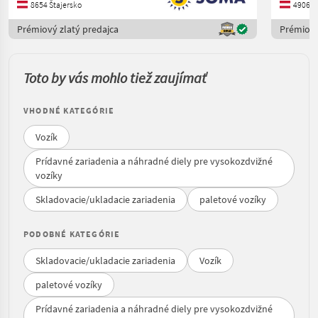
8654 Štajersko
4906 H
Prémiový zlatý predajca
Prémiový
Toto by vás mohlo tiež zaujímať
VHODNÉ KATEGÓRIE
Vozík
Prídavné zariadenia a náhradné diely pre vysokozdvižné
vozíky
Skladovacie/ukladacie zariadenia
paletové vozíky
PODOBNÉ KATEGÓRIE
Skladovacie/ukladacie zariadenia
Vozík
paletové vozíky
Prídavné zariadenia a náhradné diely pre vysokozdvižné