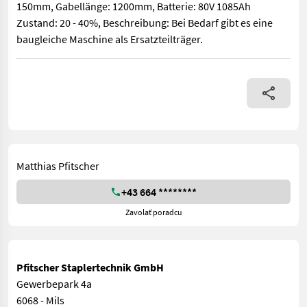
150mm, Gabellänge: 1200mm, Batterie: 80V 1085Ah
Zustand: 20 - 40%, Beschreibung: Bei Bedarf gibt es eine
baugleiche Maschine als Ersatzteilträger.
Bauart: Seitenstapler / Elektro Seitenstapler, Tragkraft: 5000
Matthias Pfitscher
+43 664 ********
Zavolať poradcu
Pfitscher Staplertechnik GmbH
Gewerbepark 4a
6068 - Mils